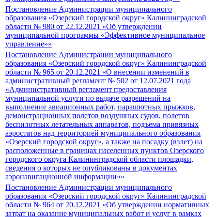
Постановление Администрации муниципального
образования «Озерский городской округ» Калининградской
области № 980 от 22.12.2021 «Об утверждении
муниципальной программы «Эффективное муниципальное
управление»»
Постановление Администрации муниципального
образования «Озерский городской округ» Калининградской
области № 965 от 20.12.2021 «О внесении изменений в
административный регламент № 502 от 12.07.2021 года
«Административный регламент предоставления
муниципальной услуги по выдаче разрешений на
выполнение авиационных работ, парашютных прыжков,
демонстрационных полетов воздушных судов, полетов
беспилотных летательных аппаратов, подъема привязных
аэростатов над территорией муниципального образования
«Озерский городской округ», а также на посадку (взлет) на
расположенные в границах населенных пунктов Озерского
городского округа Калининградской области площадки,
сведения о которых не опубликованы в документах
аэронавигационной информации»»
Постановление Администрации муниципального
образования «Озерский городской округ» Калининградской
области № 964 от 20.12.2021 «Об утверждении нормативных
затрат на оказание муниципальных работ и услуг в рамках