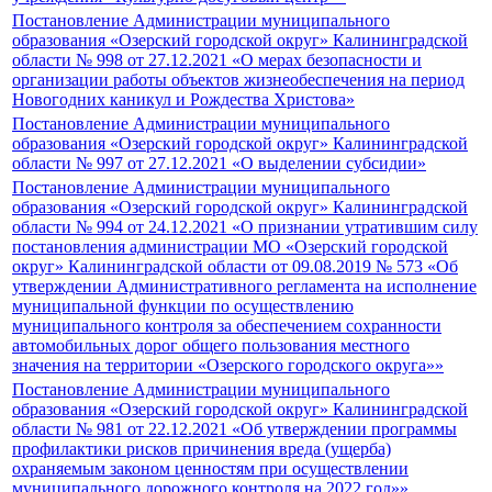
Постановление Администрации муниципального
образования «Озерский городской округ» Калининградской
области № 998 от 27.12.2021 «О мерах безопасности и
организации работы объектов жизнеобеспечения на период
Новогодних каникул и Рождества Христова»
Постановление Администрации муниципального
образования «Озерский городской округ» Калининградской
области № 997 от 27.12.2021 «О выделении субсидии»
Постановление Администрации муниципального
образования «Озерский городской округ» Калининградской
области № 994 от 24.12.2021 «О признании утратившим силу
постановления администрации МО «Озерский городской
округ» Калининградской области от 09.08.2019 № 573 «Об
утверждении Административного регламента на исполнение
муниципальной функции по осуществлению
муниципального контроля за обеспечением сохранности
автомобильных дорог общего пользования местного
значения на территории «Озерского городского округа»»
Постановление Администрации муниципального
образования «Озерский городской округ» Калининградской
области № 981 от 22.12.2021 «Об утверждении программы
профилактики рисков причинения вреда (ущерба)
охраняемым законом ценностям при осуществлении
муниципального дорожного контроля на 2022 год»»