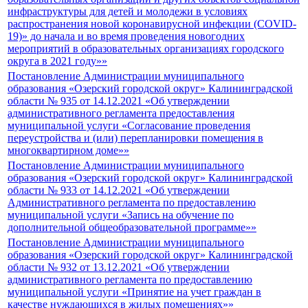
инфраструктуры для детей и молодежи в условиях
распространения новой коронавирусной инфекции (COVID-
19)» до начала и во время проведения новогодних
мероприятий в образовательных организациях городского
округа в 2021 году»»
Постановление Администрации муниципального
образования «Озерский городской округ» Калининградской
области № 935 от 14.12.2021 «Об утверждении
административного регламента предоставления
муниципальной услуги «Согласование проведения
переустройства и (или) перепланировки помещения в
многоквартирном доме»»
Постановление Администрации муниципального
образования «Озерский городской округ» Калининградской
области № 933 от 14.12.2021 «Об утверждении
Административного регламента по предоставлению
муниципальной услуги «Запись на обучение по
дополнительной общеобразовательной программе»»
Постановление Администрации муниципального
образования «Озерский городской округ» Калининградской
области № 932 от 13.12.2021 «Об утверждении
административного регламента по предоставлению
муниципальной услуги «Принятие на учет граждан в
качестве нуждающихся в жилых помещениях»»