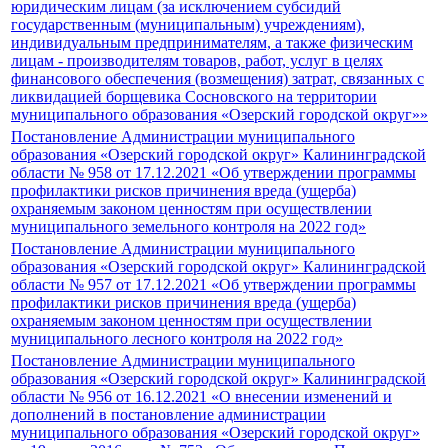
юридическим лицам (за исключением субсидий
государственным (муниципальным) учреждениям),
индивидуальным предпринимателям, а также физическим
лицам - производителям товаров, работ, услуг в целях
финансового обеспечения (возмещения) затрат, связанных с
ликвидацией борщевика Сосновского на территории
муниципального образования «Озерский городской округ»»
Постановление Администрации муниципального
образования «Озерский городской округ» Калининградской
области № 958 от 17.12.2021 «Об утверждении программы
профилактики рисков причинения вреда (ущерба)
охраняемым законом ценностям при осуществлении
муниципального земельного контроля на 2022 год»
Постановление Администрации муниципального
образования «Озерский городской округ» Калининградской
области № 957 от 17.12.2021 «Об утверждении программы
профилактики рисков причинения вреда (ущерба)
охраняемым законом ценностям при осуществлении
муниципального лесного контроля на 2022 год»
Постановление Администрации муниципального
образования «Озерский городской округ» Калининградской
области № 956 от 16.12.2021 «О внесении изменений и
дополнений в постановление администрации
муниципального образования «Озерский городской округ»