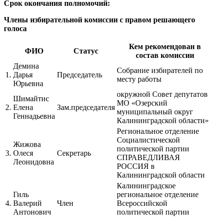
Срок окончания полномочий:
Члены избирательной комиссии с правом решающего
голоса
Кем рекомендован в
ФИО
Статус
состав комиссии
Демина
Собрание избирателей по
1.
Дарья
Председатель
месту работы
Юрьевна
окружной Совет депутатов
Шимайтис
МО «Озерский
2.
Елена
Зам.председателя
муниципальный округ
Геннадьевна
Калининградской области»
Региональное отделение
Социалистической
Жижова
политической партии
3.
Олеся
Секретарь
СПРАВЕДЛИВАЯ
Леонидовна
РОССИЯ в
Калининградской области
Калининградское
Гиль
региональное отделение
4.
Валерий
Член
Всероссийской
Антонович
политической партии