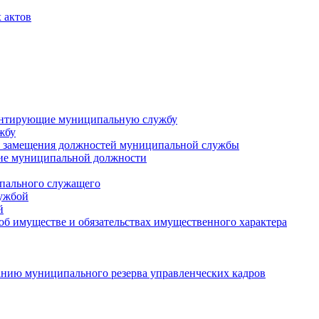
 актов
ментирующие муниципальную службу
жбу
 замещения должностей муниципальной службы
ние муниципальной должности
пального служащего
лужбой
й
 об имуществе и обязательствах имущественного характера
нию муниципального резерва управленческих кадров