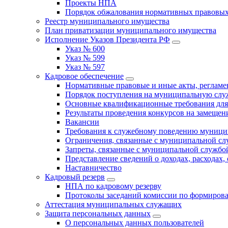
Проекты НПА
Порядок обжалования нормативных правовых
Реестр муниципального имущества
План приватизации муниципального имущества
Исполнение Указов Президента РФ
Указ № 600
Указ № 599
Указ № 597
Кадровое обеспечение
Нормативные правовые и иные акты, регла
Порядок поступления на муниципальную слу
Основные квалификационные требования для
Результаты проведения конкурсов на замеще
Вакансии
Требования к служебному поведению муници
Ограничения, связанные с муниципальной с
Запреты, связанные с муниципальной службо
Представление сведений о доходах, расходах,
Наставничество
Кадровый резерв
НПА по кадровому резерву
Протоколы заседаний комиссии по формирова
Аттестация муниципальных служащих
Защита персональных данных
О персональных данных пользователей