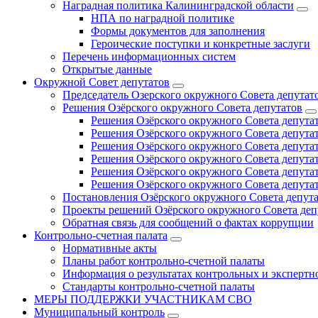
Наградная политика Калининградской области
НПА по наградной политике
Формы документов для заполнения
Героические поступки и конкретные заслуги
Перечень информационных систем
Открытые данные
Окружной Совет депутатов
Председатель Озерского окружного Совета депутат
Решения Озёрского окружного Совета депутатов
Решения Озёрского окружного Совета депутат
Решения Озёрского окружного Совета депутат
Решения Озёрского окружного Совета депутат
Решения Озёрского окружного Совета депутат
Решения Озёрского окружного Совета депутат
Решения Озёрского окружного Совета депутат
Постановления Озёрского окружного Совета депут
Проекты решений Озёрского окружного Совета деп
Обратная связь для сообщений о фактах коррупции
Контрольно-счетная палата
Нормативные акты
Планы работ контрольно-счетной палаты
Информация о результатах контрольных и экспертн
Стандарты контрольно-счетной палаты
МЕРЫ ПОДДЕРЖКИ УЧАСТНИКАМ СВО
Муниципальный контроль