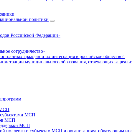
аздники
 национальной политики
родов Российской Федерации»
ьное сотрудничество»
ностранных граждан и их интеграция в российское общество"
нистрации муниципального образования, отвечающих за реали
дпрограмм
х МСП
х субъектами МСП
тов МСП
поддержки МСП
вой поддержки субъектам МСП и организациям, образующим ин