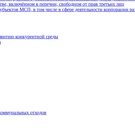
ве, включённом в перечни, свободном от прав третьих лиц
убъектов МСП, в том числе в сфере деятельности корпорации 
азвитию конкурентной среды
и
коммунальных отходов