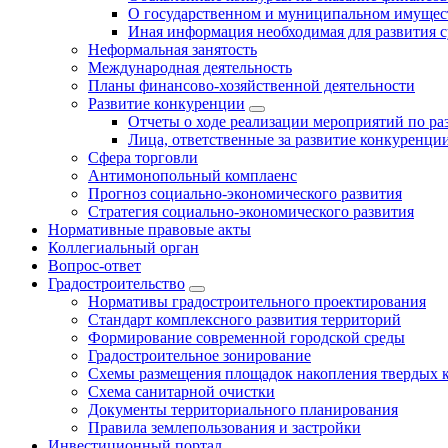
О государственном и муниципальном имущест
Иная информация необходимая для развития с
Неформальная занятость
Международная деятельность
Планы финансово-хозяйственной деятельности
Развитие конкуренции
Отчеты о ходе реализации мероприятий по р
Лица, ответственные за развитие конкуренци
Сфера торговли
Антимонопольный комплаенс
Прогноз социально-экономического развития
Стратегия социально-экономического развития
Нормативные правовые акты
Коллегиальный орган
Вопрос-ответ
Градостроительство
Нормативы градостроительного проектирования
Стандарт комплексного развития территорий
Формирование современной городской среды
Градостроительное зонирование
Схемы размещения площадок накопления твердых 
Схема санитарной очистки
Документы территориального планирования
Правила землепользования и застройки
Инвестиционный портал