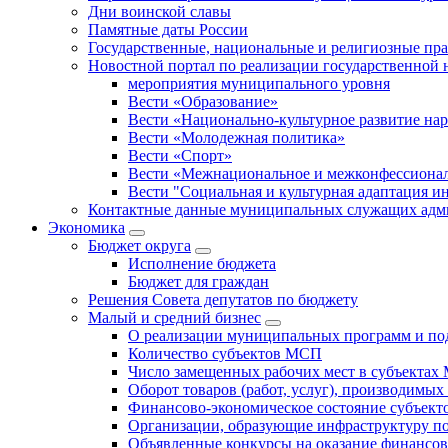
Дни воинской славы
Памятные даты России
Государственные, национальные и религиозные пр
Новостной портал по реализации государственной
мероприятия муниципального уровня
Вести «Образование»
Вести «Национально-культурное развитие на
Вести «Молодежная политика»
Вести «Спорт»
Вести «Межнациональное и межконфессионал
Вести "Социальная и культурная адаптация и
Контактные данные муниципальных служащих адми
Экономика
Бюджет округa
Исполнение бюджета
Бюджет для граждан
Решения Совета депутатов по бюджету
Малый и средний бизнес
О реализации муниципальных программ и по
Количество субъектов МСП
Число замещенных рабочих мест в субъекта
Оборот товаров (работ, услуг), производимы
Финансово-экономическое состояние субъек
Организации, образующие инфраструктуру 
Объявленные конкурсы на оказание финансо