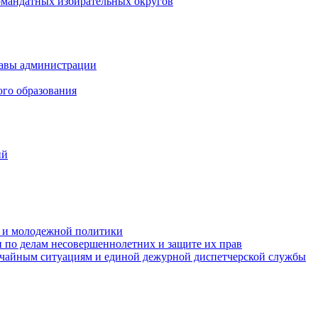
омандатных избирательных округов
лавы администрации
ого образования
ий
та и молодежной политики
 по делам несовершеннолетних и защите их прав
ычайным ситуациям и единой дежурной диспетчерской службы