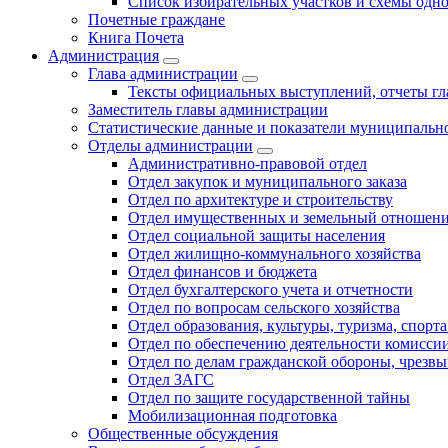
Список избирательных участков и схемы одн
Почетные граждане
Книга Почета
Администрация
Глава администрации
Тексты официальных выступлений, отчеты г
Заместитель главы администрации
Статистические данные и показатели муниципальн
Отделы администрации
Административно-правовой отдел
Отдел закупок и муниципального заказа
Отдел по архитектуре и строительству
Отдел имущественных и земельный отношен
Отдел социальной защиты населения
Отдел жилищно-коммунального хозяйства
Отдел финансов и бюджета
Отдел бухгалтерского учета и отчетности
Отдел по вопросам сельского хозяйства
Отдел образования, культуры, туризма, спор
Отдел по обеспечению деятельности комиссии
Отдел по делам гражданской обороны, чрезв
Отдел ЗАГС
Отдел по защите государственной тайны
Мобилизационная подготовка
Общественные обсуждения