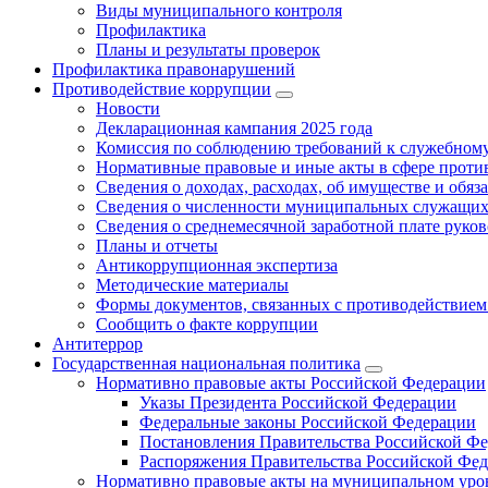
Виды муниципального контроля
Профилактика
Планы и результаты проверок
Профилактика правонарушений
Противодействие коррупции
Новости
Декларационная кампания 2025 года
Комиссия по соблюдению требований к служебному
Нормативные правовые и иные акты в сфере проти
Сведения о доходах, расходах, об имуществе и обяз
Сведения о численности муниципальных служащих и
Сведения о среднемесячной заработной плате рук
Планы и отчеты
Антикоррупционная экспертиза
Методические материалы
Формы документов, связанных с противодействием
Сообщить о факте коррупции
Антитеррор
Государственная национальная политика
Нормативно правовые акты Российской Федерации
Указы Президента Российской Федерации
Федеральные законы Российской Федерации
Постановления Правительства Российской Ф
Распоряжения Правительства Российской Фе
Нормативно правовые акты на муниципальном уров