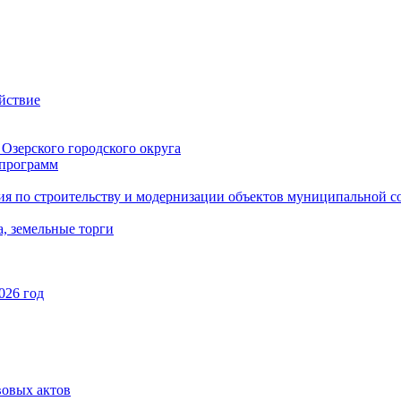
йствие
Озерского городского округа
программ
ия по строительству и модернизации объектов муниципальной с
, земельные торги
026 год
вовых актов