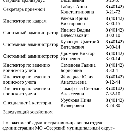
старший архивариус
Васильевна
3-20-37
Гайдук Анна
8 (40142)
Секретарь приемной
Константиновна
3-21-72
Ракова Ирина
8 (40142)
Инспектор по кадрам
Викторовна
3-00-15
Иванов Вадим
8 (40142)
Системный администратор
Вячеславович
3-00-10
Кузнецов Дмитрий
8 (40142)
Системный администратор
Витальевич
3-00-14
Дрождев Виктор
8 (40142)
Системный администратор
Игоревич
3-00-14
Инспектор по ведению
Семенова Галина
8 (40142)
воинского учета
Борисовна
3-30-41
Инспектор по ведению
Жемецкас Юлия
8 (40142)
воинского учета
Анатольевна
9-12-44
Инспектор по ведению
Тимофеева Светлана
8 (40142)
воинского учета
Алексеевна
7-32-10
Урубкова Нина
8 (40142)
Специалист 1 категории
Ксаверовна
3-24-80
Заведующий хозяйством
Положение об административно-правовом отделе
администрации МО «Озерский муниципальный округ»