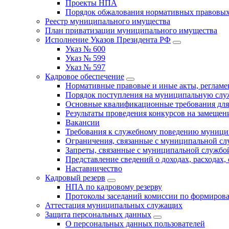
Проекты НПА
Порядок обжалования нормативных правовых
Реестр муниципального имущества
План приватизации муниципального имущества
Исполнение Указов Президента РФ
Указ № 600
Указ № 599
Указ № 597
Кадровое обеспечение
Нормативные правовые и иные акты, регла
Порядок поступления на муниципальную слу
Основные квалификационные требования для
Результаты проведения конкурсов на замеще
Вакансии
Требования к служебному поведению муници
Ограничения, связанные с муниципальной с
Запреты, связанные с муниципальной службо
Представление сведений о доходах, расходах,
Наставничество
Кадровый резерв
НПА по кадровому резерву
Протоколы заседаний комиссии по формирова
Аттестация муниципальных служащих
Защита персональных данных
О персональных данных пользователей