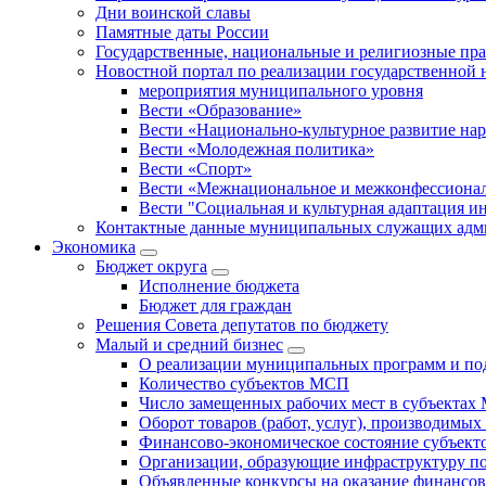
Дни воинской славы
Памятные даты России
Государственные, национальные и религиозные пр
Новостной портал по реализации государственной
мероприятия муниципального уровня
Вести «Образование»
Вести «Национально-культурное развитие на
Вести «Молодежная политика»
Вести «Спорт»
Вести «Межнациональное и межконфессионал
Вести "Социальная и культурная адаптация и
Контактные данные муниципальных служащих адми
Экономика
Бюджет округa
Исполнение бюджета
Бюджет для граждан
Решения Совета депутатов по бюджету
Малый и средний бизнес
О реализации муниципальных программ и по
Количество субъектов МСП
Число замещенных рабочих мест в субъекта
Оборот товаров (работ, услуг), производимы
Финансово-экономическое состояние субъек
Организации, образующие инфраструктуру 
Объявленные конкурсы на оказание финансо