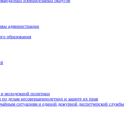
омандатных избирательных округов
лавы администрации
ого образования
ий
та и молодежной политики
 по делам несовершеннолетних и защите их прав
ычайным ситуациям и единой дежурной диспетчерской службы