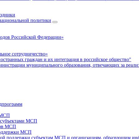
аздники
 национальной политики
родов Российской Федерации»
ьное сотрудничество»
ностранных граждан и их интеграция в российское общество"
нистрации муниципального образования, отвечающих за реали
дпрограмм
х МСП
х субъектами МСП
тов МСП
поддержки МСП
вой поддержки субъектам МСП и организациям, образующим ин