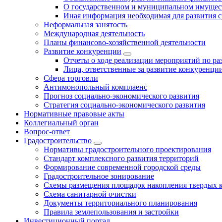
О государственном и муниципальном имущест
Иная информация необходимая для развития с
Неформальная занятость
Международная деятельность
Планы финансово-хозяйственной деятельности
Развитие конкуренции
Отчеты о ходе реализации мероприятий по р
Лица, ответственные за развитие конкуренци
Сфера торговли
Антимонопольный комплаенс
Прогноз социально-экономического развития
Стратегия социально-экономического развития
Нормативные правовые акты
Коллегиальный орган
Вопрос-ответ
Градостроительство
Нормативы градостроительного проектирования
Стандарт комплексного развития территорий
Формирование современной городской среды
Градостроительное зонирование
Схемы размещения площадок накопления твердых 
Схема санитарной очистки
Документы территориального планирования
Правила землепользования и застройки
Инвестиционный портал