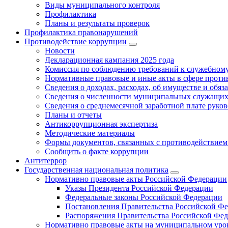
Виды муниципального контроля
Профилактика
Планы и результаты проверок
Профилактика правонарушений
Противодействие коррупции
Новости
Декларационная кампания 2025 года
Комиссия по соблюдению требований к служебному
Нормативные правовые и иные акты в сфере проти
Сведения о доходах, расходах, об имуществе и обяз
Сведения о численности муниципальных служащих и
Сведения о среднемесячной заработной плате рук
Планы и отчеты
Антикоррупционная экспертиза
Методические материалы
Формы документов, связанных с противодействием
Сообщить о факте коррупции
Антитеррор
Государственная национальная политика
Нормативно правовые акты Российской Федерации
Указы Президента Российской Федерации
Федеральные законы Российской Федерации
Постановления Правительства Российской Ф
Распоряжения Правительства Российской Фе
Нормативно правовые акты на муниципальном уров