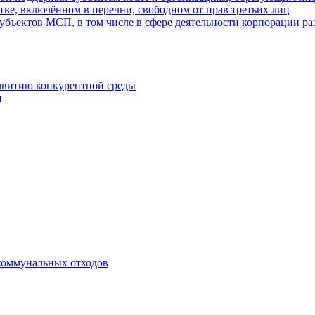
ве, включённом в перечни, свободном от прав третьих лиц
убъектов МСП, в том числе в сфере деятельности корпорации 
азвитию конкурентной среды
и
коммунальных отходов