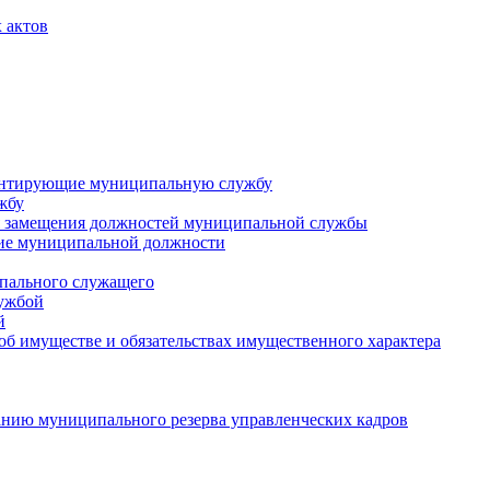
 актов
ментирующие муниципальную службу
жбу
 замещения должностей муниципальной службы
ние муниципальной должности
пального служащего
лужбой
й
 об имуществе и обязательствах имущественного характера
нию муниципального резерва управленческих кадров