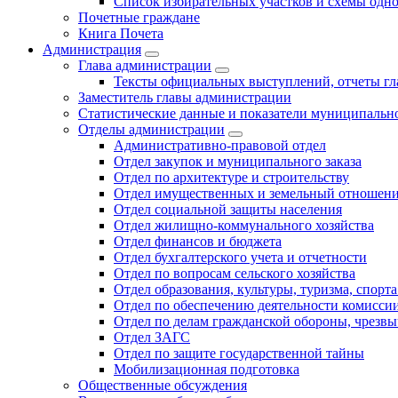
Список избирательных участков и схемы одн
Почетные граждане
Книга Почета
Администрация
Глава администрации
Тексты официальных выступлений, отчеты г
Заместитель главы администрации
Статистические данные и показатели муниципальн
Отделы администрации
Административно-правовой отдел
Отдел закупок и муниципального заказа
Отдел по архитектуре и строительству
Отдел имущественных и земельный отношен
Отдел социальной защиты населения
Отдел жилищно-коммунального хозяйства
Отдел финансов и бюджета
Отдел бухгалтерского учета и отчетности
Отдел по вопросам сельского хозяйства
Отдел образования, культуры, туризма, спор
Отдел по обеспечению деятельности комиссии
Отдел по делам гражданской обороны, чрезв
Отдел ЗАГС
Отдел по защите государственной тайны
Мобилизационная подготовка
Общественные обсуждения