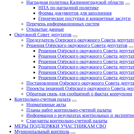
Наградная политика Калининградской области
НПА по наградной политике
Формы документов для заполнения
Героические поступки и конкретные заслуги
Перечень информационных систем
Открытые данные
Окружной Совет депутатов
Председатель Озерского окружного Совета депутат
Решения Озёрского окружного Совета депутатов
Решения Озёрского окружного Совета депутат
Решения Озёрского окружного Совета депутат
Решения Озёрского окружного Совета депутат
Решения Озёрского окружного Совета депутат
Решения Озёрского окружного Совета депутат
Решения Озёрского окружного Совета депутат
Постановления Озёрского окружного Совета депут
Проекты решений Озёрского окружного Совета деп
Обратная связь для сообщений о фактах коррупции
Контрольно-счетная палата
Нормативные акты
Планы работ контрольно-счетной палаты
Информация о результатах контрольных и экспертн
Стандарты контрольно-счетной палаты
МЕРЫ ПОДДЕРЖКИ УЧАСТНИКАМ СВО
Муниципальный контроль