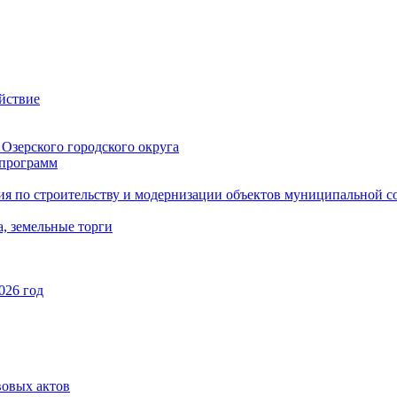
йствие
Озерского городского округа
программ
ия по строительству и модернизации объектов муниципальной с
, земельные торги
026 год
вовых актов