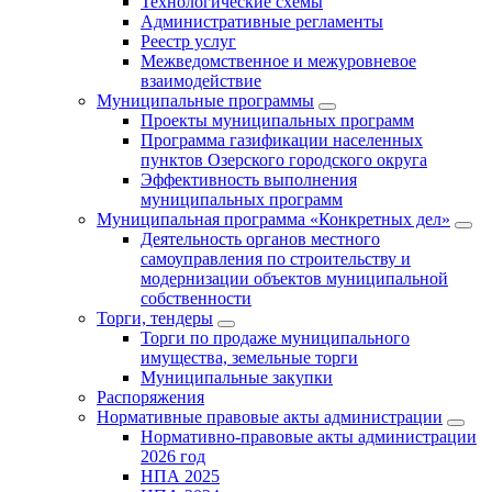
Технологические схемы
Административные регламенты
Реестр услуг
Межведомственное и межуровневое
взаимодействие
Муниципальные программы
Проекты муниципальных программ
Программа газификации населенных
пунктов Озерского городского округа
Эффективность выполнения
муниципальных программ
Муниципальная программа «Конкретных дел»
Деятельность органов местного
самоуправления по строительству и
модернизации объектов муниципальной
собственности
Торги, тендеры
Торги по продаже муниципального
имущества, земельные торги
Муниципальные закупки
Распоряжения
Нормативные правовые акты администрации
Нормативно-правовые акты администрации
2026 год
НПА 2025