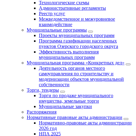
Технологические схемы
Административные регламенты
Реестр услуг
Межведомственное и межуровневое
взаимодействие
Муниципальные программы
Проекты муниципальных программ
Программа газификации населенных
пунктов Озерского городского округа
Эффективность выполнения
муниципальных программ
Муниципальная программа «Конкретных дел»
Деятельность органов местного
самоуправления по строительству и
модернизации объектов муниципальной
собственности
Торги, тендеры
Торги по продаже муниципального
имущества, земельные торги
Муниципальные закупки
Распоряжения
Нормативные правовые акты администрации
Нормативно-правовые акты администрации
2026 год
НПА 2025