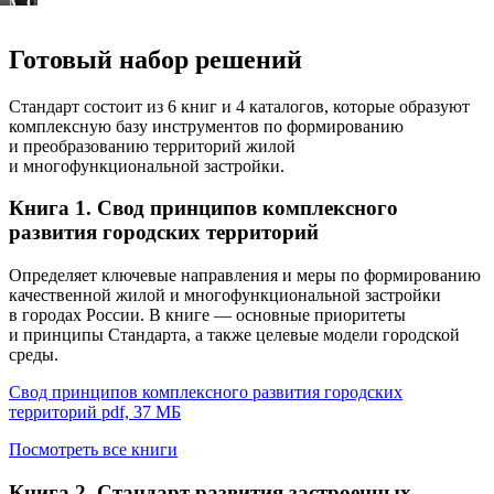
Малоэтажная
Центральная
Среднеэтажная
модель.
модель.
модель.
Направлена
Размещение
Снижение
Готовый набор решений
на
крупных
этажности
формирование
общественно-
при
индивидуальной
деловых
более
жилой
объектов
компактном
Стандарт состоит из 6 книг и 4 каталогов, которые образуют
застройки
в составе
размещении
комплексную базу инструментов по формированию
кварталов
домов
и преобразованию территорий жилой
жилой
и многофункциональной застройки.
застройки
Книга 1. Свод принципов комплексного
развития городских территорий
Определяет ключевые направления и меры по формированию
качественной жилой и многофункциональной застройки
в городах России. В книге — основные приоритеты
и принципы Стандарта, а также целевые модели городской
среды.
Свод принципов комплексного развития городских
территорий
pdf, 37 МБ
Посмотреть все книги
Книга 2. Стандарт развития застроенных