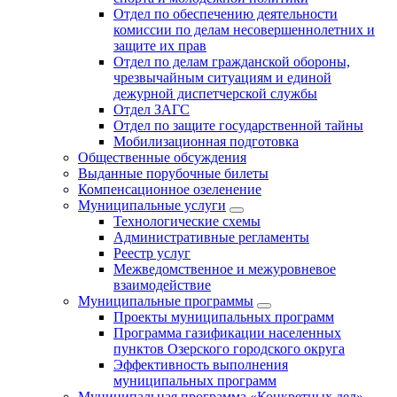
Отдел по обеспечению деятельности
комиссии по делам несовершеннолетних и
защите их прав
Отдел по делам гражданской обороны,
чрезвычайным ситуациям и единой
дежурной диспетчерской службы
Отдел ЗАГС
Отдел по защите государственной тайны
Мобилизационная подготовка
Общественные обсуждения
Выданные порубочные билеты
Компенсационное озеленение
Муниципальные услуги
Технологические схемы
Административные регламенты
Реестр услуг
Межведомственное и межуровневое
взаимодействие
Муниципальные программы
Проекты муниципальных программ
Программа газификации населенных
пунктов Озерского городского округа
Эффективность выполнения
муниципальных программ
Муниципальная программа «Конкретных дел»