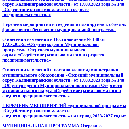
округ Калининградской области» от
17.03.2023
года №
148
«
Содействие развитию малого и среднего
предпринимательства
»
Перечень мероприятий
и сведения о планируемых объемах
финансового обеспечения
муниципальной программы
О внесении изменений в Постановление № 148 от
17.03.2023г.
«
Об утверждении Муниципальной
программы
Озерского муниципального
округа
«Содействие развитию малого и сре
днего
пр
едпринимательства
»
О внесении изменений в постановление администрации
муниципального образования
«Озерский муниципальный
округ Калининградской области» от
17.03.2023
года №
148
«Об утверждении Муниципальной программы Озерского
муниципального округа «Содействие развитию малого и
среднего предпринимательства»
ПЕРЕЧЕНЬ МЕРОПРИЯТИЙ муниципальной программы
«Содействие развитию малого и
среднего предпринимательства» на период 2023-2027 годы»
МУНИЦИПАЛЬНАЯ ПРОГРАММА
Озерского