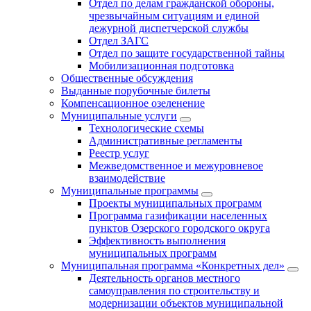
Отдел по делам гражданской обороны,
чрезвычайным ситуациям и единой
дежурной диспетчерской службы
Отдел ЗАГС
Отдел по защите государственной тайны
Мобилизационная подготовка
Общественные обсуждения
Выданные порубочные билеты
Компенсационное озеленение
Муниципальные услуги
Технологические схемы
Административные регламенты
Реестр услуг
Межведомственное и межуровневое
взаимодействие
Муниципальные программы
Проекты муниципальных программ
Программа газификации населенных
пунктов Озерского городского округа
Эффективность выполнения
муниципальных программ
Муниципальная программа «Конкретных дел»
Деятельность органов местного
самоуправления по строительству и
модернизации объектов муниципальной