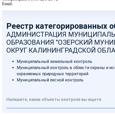
Email:
moozersk@admozersk.gov39.ru