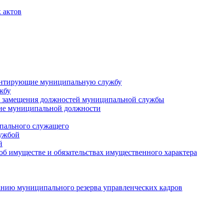
 актов
ментирующие муниципальную службу
жбу
 замещения должностей муниципальной службы
ние муниципальной должности
пального служащего
лужбой
й
 об имуществе и обязательствах имущественного характера
нию муниципального резерва управленческих кадров