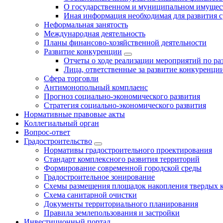
О государственном и муниципальном имущест
Иная информация необходимая для развития с
Неформальная занятость
Международная деятельность
Планы финансово-хозяйственной деятельности
Развитие конкуренции
Отчеты о ходе реализации мероприятий по р
Лица, ответственные за развитие конкуренци
Сфера торговли
Антимонопольный комплаенс
Прогноз социально-экономического развития
Стратегия социально-экономического развития
Нормативные правовые акты
Коллегиальный орган
Вопрос-ответ
Градостроительство
Нормативы градостроительного проектирования
Стандарт комплексного развития территорий
Формирование современной городской среды
Градостроительное зонирование
Схемы размещения площадок накопления твердых 
Схема санитарной очистки
Документы территориального планирования
Правила землепользования и застройки
Инвестиционный портал