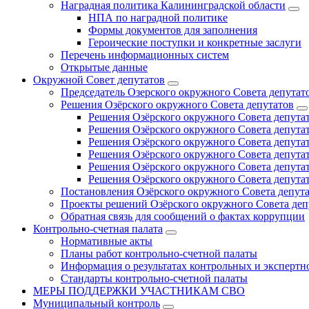
Наградная политика Калининградской области
НПА по наградной политике
Формы документов для заполнения
Героические поступки и конкретные заслуги
Перечень информационных систем
Открытые данные
Окружной Совет депутатов
Председатель Озерского окружного Совета депутат
Решения Озёрского окружного Совета депутатов
Решения Озёрского окружного Совета депутат
Решения Озёрского окружного Совета депутат
Решения Озёрского окружного Совета депутат
Решения Озёрского окружного Совета депутат
Решения Озёрского окружного Совета депутат
Решения Озёрского окружного Совета депутат
Постановления Озёрского окружного Совета депут
Проекты решений Озёрского окружного Совета деп
Обратная связь для сообщений о фактах коррупции
Контрольно-счетная палата
Нормативные акты
Планы работ контрольно-счетной палаты
Информация о результатах контрольных и экспертн
Стандарты контрольно-счетной палаты
МЕРЫ ПОДДЕРЖКИ УЧАСТНИКАМ СВО
Муниципальный контроль