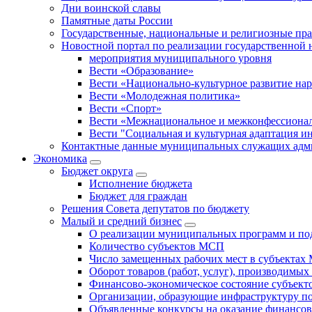
Дни воинской славы
Памятные даты России
Государственные, национальные и религиозные пр
Новостной портал по реализации государственной
мероприятия муниципального уровня
Вести «Образование»
Вести «Национально-культурное развитие на
Вести «Молодежная политика»
Вести «Спорт»
Вести «Межнациональное и межконфессионал
Вести "Социальная и культурная адаптация и
Контактные данные муниципальных служащих адми
Экономика
Бюджет округa
Исполнение бюджета
Бюджет для граждан
Решения Совета депутатов по бюджету
Малый и средний бизнес
О реализации муниципальных программ и по
Количество субъектов МСП
Число замещенных рабочих мест в субъекта
Оборот товаров (работ, услуг), производимы
Финансово-экономическое состояние субъек
Организации, образующие инфраструктуру 
Объявленные конкурсы на оказание финансо