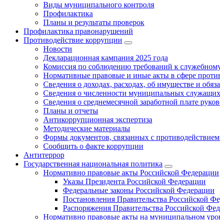
Виды муниципального контроля
Профилактика
Планы и результаты проверок
Профилактика правонарушений
Противодействие коррупции
Новости
Декларационная кампания 2025 года
Комиссия по соблюдению требований к служебному
Нормативные правовые и иные акты в сфере проти
Сведения о доходах, расходах, об имуществе и обяз
Сведения о численности муниципальных служащих и
Сведения о среднемесячной заработной плате рук
Планы и отчеты
Антикоррупционная экспертиза
Методические материалы
Формы документов, связанных с противодействием
Сообщить о факте коррупции
Антитеррор
Государственная национальная политика
Нормативно правовые акты Российской Федерации
Указы Президента Российской Федерации
Федеральные законы Российской Федерации
Постановления Правительства Российской Ф
Распоряжения Правительства Российской Фе
Нормативно правовые акты на муниципальном уров