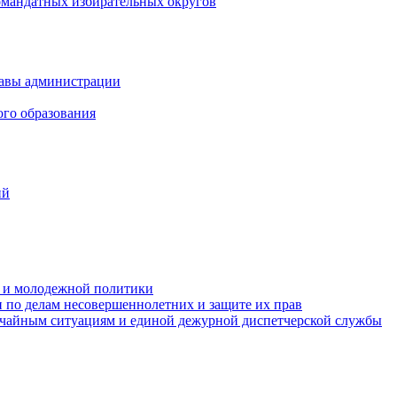
омандатных избирательных округов
лавы администрации
ого образования
ий
та и молодежной политики
 по делам несовершеннолетних и защите их прав
ычайным ситуациям и единой дежурной диспетчерской службы