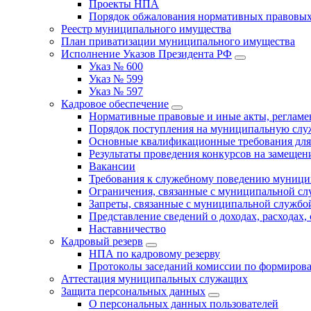
Проекты НПА
Порядок обжалования нормативных правовых
Реестр муниципального имущества
План приватизации муниципального имущества
Исполнение Указов Президента РФ
Указ № 600
Указ № 599
Указ № 597
Кадровое обеспечение
Нормативные правовые и иные акты, регла
Порядок поступления на муниципальную слу
Основные квалификационные требования для
Результаты проведения конкурсов на замеще
Вакансии
Требования к служебному поведению муници
Ограничения, связанные с муниципальной с
Запреты, связанные с муниципальной службо
Представление сведений о доходах, расходах,
Наставничество
Кадровый резерв
НПА по кадровому резерву
Протоколы заседаний комиссии по формирова
Аттестация муниципальных служащих
Защита персональных данных
О персональных данных пользователей