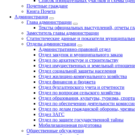
Список избирательных участков и схемы одн
Почетные граждане
Книга Почета
Администрация
Глава администрации
Тексты официальных выступлений, отчеты г
Заместитель главы администрации
Статистические данные и показатели муниципальн
Отделы администрации
Административно-правовой отдел
Отдел закупок и муниципального заказа
Отдел по архитектуре и строительству
Отдел имущественных и земельный отношен
Отдел социальной защиты населения
Отдел жилищно-коммунального хозяйства
Отдел финансов и бюджета
Отдел бухгалтерского учета и отчетности
Отдел по вопросам сельского хозяйства
Отдел образования, культуры, туризма, спор
Отдел по обеспечению деятельности комиссии
Отдел по делам гражданской обороны, чрезв
Отдел ЗАГС
Отдел по защите государственной тайны
Мобилизационная подготовка
Общественные обсуждения