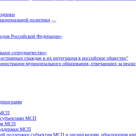
аздники
 национальной политики
родов Российской Федерации»
ьное сотрудничество»
ностранных граждан и их интеграция в российское общество"
нистрации муниципального образования, отвечающих за реали
дпрограмм
х МСП
х субъектами МСП
тов МСП
поддержки МСП
вой поддержки субъектам МСП и организациям, образующим ин