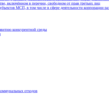
ве, включённом в перечни, свободном от прав третьих лиц
убъектов МСП, в том числе в сфере деятельности корпорации 
азвитию конкурентной среды
и
коммунальных отходов