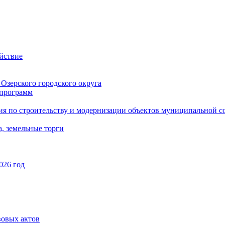
йствие
Озерского городского округа
программ
ия по строительству и модернизации объектов муниципальной с
, земельные торги
026 год
вовых актов