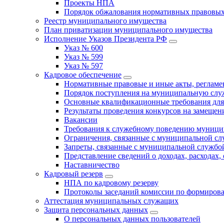
Проекты НПА
Порядок обжалования нормативных правовых
Реестр муниципального имущества
План приватизации муниципального имущества
Исполнение Указов Президента РФ
Указ № 600
Указ № 599
Указ № 597
Кадровое обеспечение
Нормативные правовые и иные акты, регла
Порядок поступления на муниципальную слу
Основные квалификационные требования для
Результаты проведения конкурсов на замеще
Вакансии
Требования к служебному поведению муници
Ограничения, связанные с муниципальной с
Запреты, связанные с муниципальной службо
Представление сведений о доходах, расходах,
Наставничество
Кадровый резерв
НПА по кадровому резерву
Протоколы заседаний комиссии по формирова
Аттестация муниципальных служащих
Защита персональных данных
О персональных данных пользователей