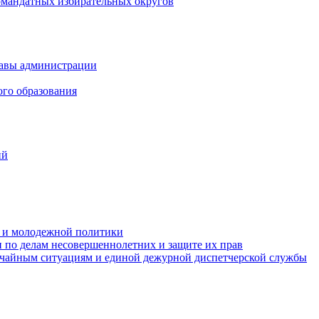
омандатных избирательных округов
лавы администрации
ого образования
ий
та и молодежной политики
 по делам несовершеннолетних и защите их прав
ычайным ситуациям и единой дежурной диспетчерской службы