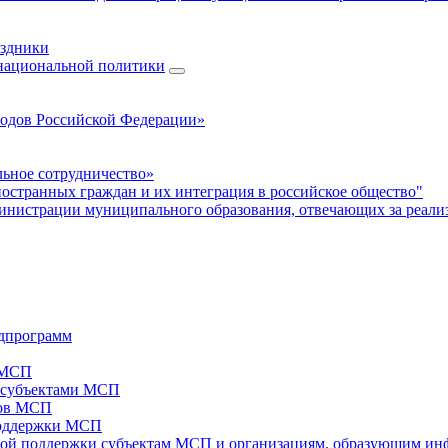
аздники
 национальной политики
родов Российской Федерации»
ьное сотрудничество»
ностранных граждан и их интеграция в российское общество"
нистрации муниципального образования, отвечающих за реали
дпрограмм
х МСП
х субъектами МСП
тов МСП
поддержки МСП
вой поддержки субъектам МСП и организациям, образующим ин