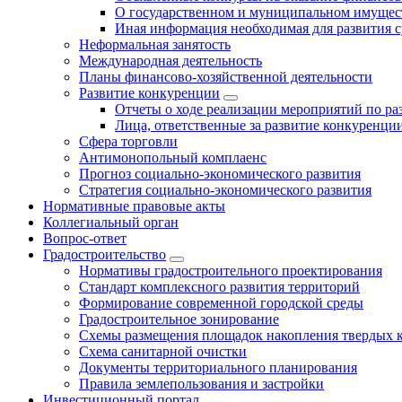
О государственном и муниципальном имущест
Иная информация необходимая для развития с
Неформальная занятость
Международная деятельность
Планы финансово-хозяйственной деятельности
Развитие конкуренции
Отчеты о ходе реализации мероприятий по р
Лица, ответственные за развитие конкуренци
Сфера торговли
Антимонопольный комплаенс
Прогноз социально-экономического развития
Стратегия социально-экономического развития
Нормативные правовые акты
Коллегиальный орган
Вопрос-ответ
Градостроительство
Нормативы градостроительного проектирования
Стандарт комплексного развития территорий
Формирование современной городской среды
Градостроительное зонирование
Схемы размещения площадок накопления твердых 
Схема санитарной очистки
Документы территориального планирования
Правила землепользования и застройки
Инвестиционный портал