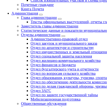
Список избирательных участков и схемы одн
Почетные граждане
Книга Почета
Администрация
Глава администрации
Тексты официальных выступлений, отчеты г
Заместитель главы администрации
Статистические данные и показатели муниципальн
Отделы администрации
Административно-правовой отдел
Отдел закупок и муниципального заказа
Отдел по архитектуре и строительству
Отдел имущественных и земельный отношен
Отдел социальной защиты населения
Отдел жилищно-коммунального хозяйства
Отдел финансов и бюджета
Отдел бухгалтерского учета и отчетности
Отдел по вопросам сельского хозяйства
Отдел образования, культуры, туризма, спор
Отдел по обеспечению деятельности комиссии
Отдел по делам гражданской обороны, чрезв
Отдел ЗАГС
Отдел по защите государственной тайны
Мобилизационная подготовка
Общественные обсуждения