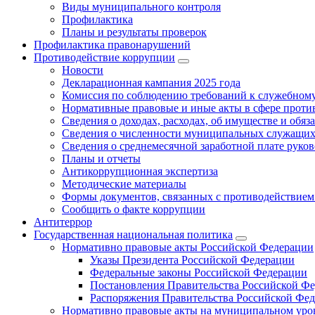
Виды муниципального контроля
Профилактика
Планы и результаты проверок
Профилактика правонарушений
Противодействие коррупции
Новости
Декларационная кампания 2025 года
Комиссия по соблюдению требований к служебному
Нормативные правовые и иные акты в сфере проти
Сведения о доходах, расходах, об имуществе и обяз
Сведения о численности муниципальных служащих и
Сведения о среднемесячной заработной плате рук
Планы и отчеты
Антикоррупционная экспертиза
Методические материалы
Формы документов, связанных с противодействием
Сообщить о факте коррупции
Антитеррор
Государственная национальная политика
Нормативно правовые акты Российской Федерации
Указы Президента Российской Федерации
Федеральные законы Российской Федерации
Постановления Правительства Российской Ф
Распоряжения Правительства Российской Фе
Нормативно правовые акты на муниципальном уров