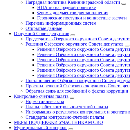
Наградная политика Калининградской области
НПА по наградной политике
Формы документов для заполнения
Героические поступки и конкретные заслуги
Перечень информационных систем
Открытые данные
Окружной Совет депутатов
Председатель Озерского окружного Совета депутат
Решения Озёрского окружного Совета депутатов
Решения Озёрского окружного Совета депутат
Решения Озёрского окружного Совета депутат
Решения Озёрского окружного Совета депутат
Решения Озёрского окружного Совета депутат
Решения Озёрского окружного Совета депутат
Решения Озёрского окружного Совета депутат
Постановления Озёрского окружного Совета депут
Проекты решений Озёрского окружного Совета деп
Обратная связь для сообщений о фактах коррупции
Контрольно-счетная палата
Нормативные акты
Планы работ контрольно-счетной палаты
Информация о результатах контрольных и экспертн
Стандарты контрольно-счетной палаты
МЕРЫ ПОДДЕРЖКИ УЧАСТНИКАМ СВО
Муниципальный контроль