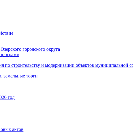
йствие
Озерского городского округа
программ
ия по строительству и модернизации объектов муниципальной с
, земельные торги
026 год
вовых актов