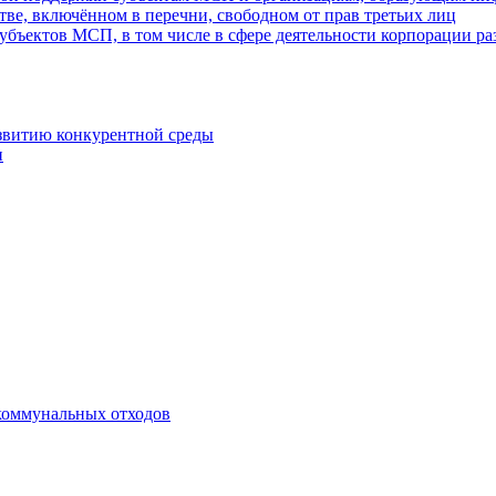
ве, включённом в перечни, свободном от прав третьих лиц
убъектов МСП, в том числе в сфере деятельности корпорации 
азвитию конкурентной среды
и
коммунальных отходов