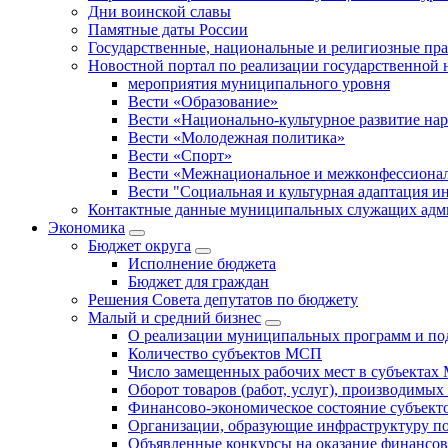
Дни воинской славы
Памятные даты России
Государственные, национальные и религиозные пр
Новостной портал по реализации государственной
мероприятия муниципального уровня
Вести «Образование»
Вести «Национально-культурное развитие на
Вести «Молодежная политика»
Вести «Спорт»
Вести «Межнациональное и межконфессионал
Вести "Социальная и культурная адаптация и
Контактные данные муниципальных служащих адми
Экономика
Бюджет округa
Исполнение бюджета
Бюджет для граждан
Решения Совета депутатов по бюджету
Малый и средний бизнес
О реализации муниципальных программ и по
Количество субъектов МСП
Число замещенных рабочих мест в субъекта
Оборот товаров (работ, услуг), производимы
Финансово-экономическое состояние субъек
Организации, образующие инфраструктуру 
Объявленные конкурсы на оказание финансо