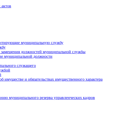
 актов
ментирующие муниципальную службу
жбу
 замещения должностей муниципальной службы
ние муниципальной должности
пального служащего
лужбой
й
 об имуществе и обязательствах имущественного характера
нию муниципального резерва управленческих кадров