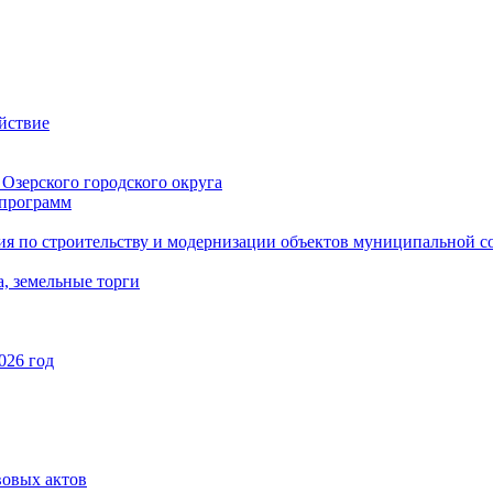
йствие
Озерского городского округа
программ
ия по строительству и модернизации объектов муниципальной с
, земельные торги
026 год
вовых актов