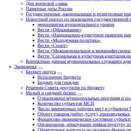
Дни воинской славы
Памятные даты России
Государственные, национальные и религиозные пр
Новостной портал по реализации государственной
мероприятия муниципального уровня
Вести «Образование»
Вести «Национально-культурное развитие на
Вести «Молодежная политика»
Вести «Спорт»
Вести «Межнациональное и межконфессионал
Вести "Социальная и культурная адаптация и
Контактные данные муниципальных служащих адми
Экономика
Бюджет округa
Исполнение бюджета
Бюджет для граждан
Решения Совета депутатов по бюджету
Малый и средний бизнес
О реализации муниципальных программ и по
Количество субъектов МСП
Число замещенных рабочих мест в субъекта
Оборот товаров (работ, услуг), производимы
Финансово-экономическое состояние субъек
Организации, образующие инфраструктуру 
Объявленные конкурсы на оказание финансо