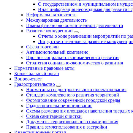
О государственном и муниципальном имущест
Иная информация необходимая для развития с
Неформальная занятость
Международная деятельность
Планы финансово-хозяйственной деятельности
Развитие конкуренции
Отчеты о ходе реализации мероприятий по р
Лица, ответственные за развитие конкуренци
Сфера торговли
Антимонопольный комплаенс
Прогноз социально-экономического развития
Стратегия социально-экономического развития
Нормативные правовые акты
Коллегиальный орган
Вопрос-ответ
Градостроительство
Нормативы градостроительного проектирования
Стандарт комплексного развития территорий
Формирование современной городской среды
Градостроительное зонирование
Схемы размещения площадок накопления твердых 
Схема санитарной очистки
Документы территориального планирования
Правила землепользования и застройки
Инвестиционный портал