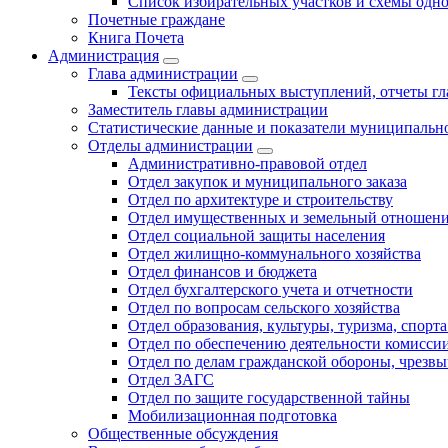
Список избирательных участков и схемы одн
Почетные граждане
Книга Почета
Администрация
Глава администрации
Тексты официальных выступлений, отчеты г
Заместитель главы администрации
Статистические данные и показатели муниципальн
Отделы администрации
Административно-правовой отдел
Отдел закупок и муниципального заказа
Отдел по архитектуре и строительству
Отдел имущественных и земельный отношен
Отдел социальной защиты населения
Отдел жилищно-коммунального хозяйства
Отдел финансов и бюджета
Отдел бухгалтерского учета и отчетности
Отдел по вопросам сельского хозяйства
Отдел образования, культуры, туризма, спор
Отдел по обеспечению деятельности комиссии
Отдел по делам гражданской обороны, чрезв
Отдел ЗАГС
Отдел по защите государственной тайны
Мобилизационная подготовка
Общественные обсуждения