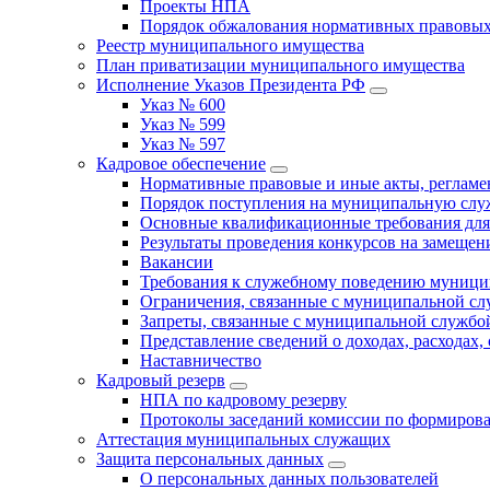
Проекты НПА
Порядок обжалования нормативных правовых
Реестр муниципального имущества
План приватизации муниципального имущества
Исполнение Указов Президента РФ
Указ № 600
Указ № 599
Указ № 597
Кадровое обеспечение
Нормативные правовые и иные акты, регла
Порядок поступления на муниципальную слу
Основные квалификационные требования для
Результаты проведения конкурсов на замеще
Вакансии
Требования к служебному поведению муници
Ограничения, связанные с муниципальной с
Запреты, связанные с муниципальной службо
Представление сведений о доходах, расходах,
Наставничество
Кадровый резерв
НПА по кадровому резерву
Протоколы заседаний комиссии по формирова
Аттестация муниципальных служащих
Защита персональных данных
О персональных данных пользователей