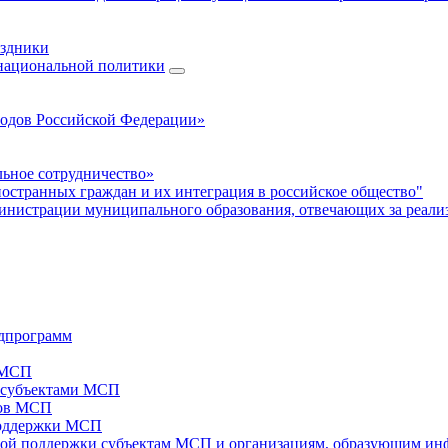
аздники
 национальной политики
родов Российской Федерации»
ьное сотрудничество»
ностранных граждан и их интеграция в российское общество"
нистрации муниципального образования, отвечающих за реали
дпрограмм
х МСП
х субъектами МСП
тов МСП
поддержки МСП
вой поддержки субъектам МСП и организациям, образующим ин