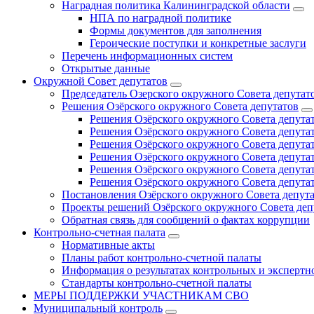
Наградная политика Калининградской области
НПА по наградной политике
Формы документов для заполнения
Героические поступки и конкретные заслуги
Перечень информационных систем
Открытые данные
Окружной Совет депутатов
Председатель Озерского окружного Совета депутат
Решения Озёрского окружного Совета депутатов
Решения Озёрского окружного Совета депутат
Решения Озёрского окружного Совета депутат
Решения Озёрского окружного Совета депутат
Решения Озёрского окружного Совета депутат
Решения Озёрского окружного Совета депутат
Решения Озёрского окружного Совета депутат
Постановления Озёрского окружного Совета депут
Проекты решений Озёрского окружного Совета деп
Обратная связь для сообщений о фактах коррупции
Контрольно-счетная палата
Нормативные акты
Планы работ контрольно-счетной палаты
Информация о результатах контрольных и экспертн
Стандарты контрольно-счетной палаты
МЕРЫ ПОДДЕРЖКИ УЧАСТНИКАМ СВО
Муниципальный контроль