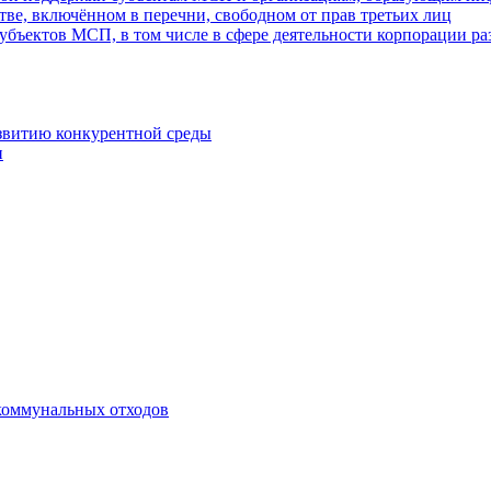
ве, включённом в перечни, свободном от прав третьих лиц
убъектов МСП, в том числе в сфере деятельности корпорации 
азвитию конкурентной среды
и
коммунальных отходов