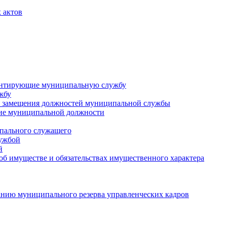
 актов
ментирующие муниципальную службу
жбу
 замещения должностей муниципальной службы
ние муниципальной должности
пального служащего
лужбой
й
 об имуществе и обязательствах имущественного характера
нию муниципального резерва управленческих кадров