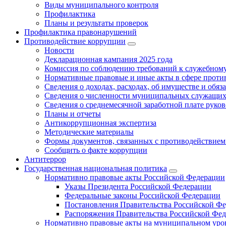
Виды муниципального контроля
Профилактика
Планы и результаты проверок
Профилактика правонарушений
Противодействие коррупции
Новости
Декларационная кампания 2025 года
Комиссия по соблюдению требований к служебному
Нормативные правовые и иные акты в сфере проти
Сведения о доходах, расходах, об имуществе и обяз
Сведения о численности муниципальных служащих и
Сведения о среднемесячной заработной плате рук
Планы и отчеты
Антикоррупционная экспертиза
Методические материалы
Формы документов, связанных с противодействием
Сообщить о факте коррупции
Антитеррор
Государственная национальная политика
Нормативно правовые акты Российской Федерации
Указы Президента Российской Федерации
Федеральные законы Российской Федерации
Постановления Правительства Российской Ф
Распоряжения Правительства Российской Фе
Нормативно правовые акты на муниципальном уров