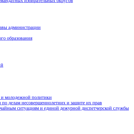
омандатных избирательных округов
лавы администрации
ого образования
ий
та и молодежной политики
 по делам несовершеннолетних и защите их прав
ычайным ситуациям и единой дежурной диспетчерской службы