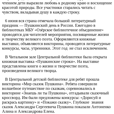
чтением дети выразили любовь к родному краю и восхищение
красотой природы. Все участники старались читать с
чувством, вкладывая душу в каждую строку.
6 июня вся страна отмечала большой литературный
праздник — Пушкинский день в России. Ежегодно в
библиотеках МБУ «Озёрское библиотечное объединение»
проводятся для читателей мероприятия, посвященные жизни
и творчеству великого поэта. Оформляются книжные
выставки, объявляются викторины, проводятся литературные
конкурсы, часы, утренники. Этот год не стал исключением.
В Читальном зале Центральной библиотеки была открыта
книжная выставка «Пушкинские строки». На выставке
представлены книги о жизни и творчестве поэта,
произведения великого творца.
В Центральной детской библиотеке для ребят прошла
викторина «Мир сказок Пушкина». Ребята совершили
волшебное путешествие по сказкам, соревновались в
викторине «Знаешь ли ты Пушкина», отгадывали сказочный
кроссворд. Им были предложены конкурсы: «Дорисуй и
раскрась картинку» и «Покажи сказку». Глубокие знания
сказок Александра Сергеевича Пушкина показали Антоненко
Алина и Александрова Елена.