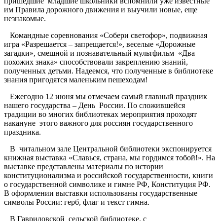
пришедшие младшие школьники вспомнили уже известные
им Правила дорожного движения и выучили новые, еще
незнакомые.
Командные соревнования «Собери светофор», подвижная
игра «Разрешается – запрещается!», веселые «Дорожные
загадки», смешной и познавательный мультфильм «Два
похожих знака» способствовали закреплению знаний,
полученных детьми. Надеемся, что полученные в библиотеке
знания пригодятся маленьким пешеходам!
Ежегодно 12 июня мы отмечаем самый главный праздник
нашего государства – День России. По сложившейся
традиции во многих библиотеках мероприятия проходят
накануне этого важного для россиян государственного
праздника.
В читальном зале Центральной библиотеки экспонируется
книжная выставка «Славься, страна, мы гордимся тобой!». На
выставке представлены материалы по истории
конституционализма и российской государственности, книги
о государственной символике и гимне РФ, Конституция РФ.
В оформлении выставки использованы государственные
символы России: герб, флаг и текст гимна.
В Гавриловской сельской библиотеке, с