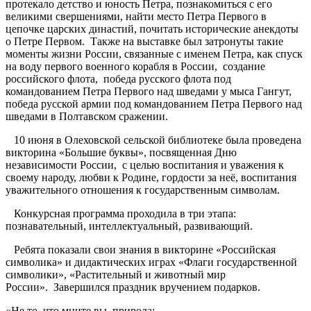
протекало детство и юность Петра, познакомиться с его
великими свершениями, найти место Петра Первого в
цепочке царских династий, почитать исторические анекдоты
о Петре Первом. Также на выставке был затронуты такие
моменты жизни России, связанные с именем Петра, как спуск
на воду первого военного корабля в России, создание
российского флота, победа русского флота под
командованием Петра Первого над шведами у мыса Гангут,
победа русской армии под командованием Петра Первого над
шведами в Полтавском сражении.
10 июня в Олеховской сельской библиотеке была проведена
викторина «Большие буквы», посвященная Дню
независимости России, с целью воспитания и уважения к
своему народу, любви к Родине, гордости за неё, воспитания
уважительного отношения к государственным символам.
Конкурсная программа проходила в три этапа:
познавательный, интеллектуальный, развивающий.
Ребята показали свои знания в викторине «Российская
символика» и дидактических играх «Флаги государственной
символики», «Растительный и животный мир
России». Завершился праздник вручением подарков.
«Не то, что мните вы, природа: