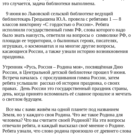
это случается, задача библиотеки выполнена.
9 июня во Львовской сельской библиотеке ведущий
библиотекарь Грецышена Ю.А. провела с ребятами 1 — 8
классов викторину «С гордостью о России». Ребята
исполнили государственный гимн РФ, слова которого надо
было знать наизусть, ответили на вопросы о символике РФ, о
площади ее территории, о былинных героях, писателях,
игрушках, о космонавтах и на многие другие вопросы,
касающиеся России, а также узнали историю возникновения
праздника.
Утренник «Русь, Россия – Родина моя», посвящённая Дню
России, в Центральной детской библиотеке прошел 9 июня.
Встреча началась с прослушивания гимна России, затем
ребята услышали рассказ об истории праздника, о своих
правах. День России это государственный праздник страны,
день, когда принято вспоминать её славное прошлое и мечтать
о светлом будущем.
Все мы с вами живём на одной планете под названием
Земля, но у каждого своя Родина. Что же такое Родина для
человека? Что вы считаете своей Родиной? На эти вопросы
отвечали ребята, и каждый высказал своё мнение о Родине.
Ребята узнали, что слово родина произошло от древнего слова