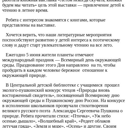
будем мы читать» цель этой выставки — привлечение детей к
чтению в летнее время.
Ребята с интересом знакомятся с книгами, которые
представлены на выставке.
Хочется верить, что наши литературные мероприятия
поспособствуют развитию у детей интереса к поэтическому
слову и дадут старт увлекательному чтению на все лето.
Ежегодно 5 июня жители планеты отмечают
международный праздник — Всемирный день окружающей
среды. Празднование этого Дня направлено на то, чтобы
пробудить в каждом человеке бережное отношение к
окружающей природе.
В Центральной детской библиотеке с учащимися прошел
эколого-пушкинский конкурс чтецов «Природы вновь
восторженный свидетель», посвященный Всемирному дню
окружающей среды и Пушкинскому дню России. На конкурсе
в исполнении школьников прозвучали стихотворения
великого русского поэта Александра Сергеевича Пушкина о
природе. Ребята прочитали стихи: «Птичка», «Уж небо
осенью дышало», «Волшебный край», «Редеет облаков
летучая гряда», «Земля и море», «Осень» и другие. Своим