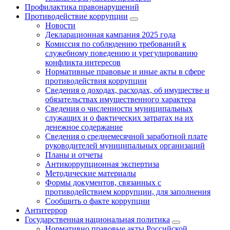
Профилактика правонарушений
Противодействие коррупции
Новости
Декларационная кампания 2025 года
Комиссия по соблюдению требований к
служебному поведению и урегулированию
конфликта интересов
Нормативные правовые и иные акты в сфере
противодействия коррупции
Сведения о доходах, расходах, об имуществе и
обязательствах имущественного характера
Сведения о численности муниципальных
служащих и о фактических затратах на их
денежное содержание
Сведения о среднемесячной заработной плате
руководителей муниципальных организаций
Планы и отчеты
Антикоррупционная экспертиза
Методические материалы
Формы документов, связанных с
противодействием коррупции, для заполнения
Сообщить о факте коррупции
Антитеррор
Государственная национальная политика
Нормативно правовые акты Российской