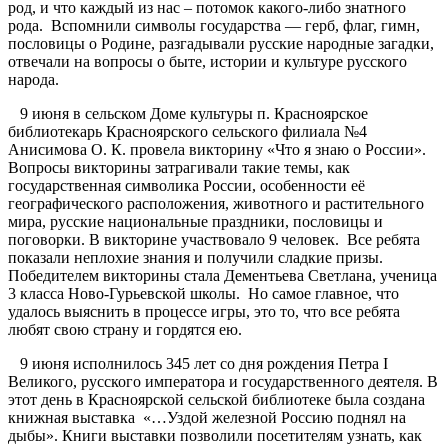
род, и что каждый из нас – потомок какого-либо знатного
рода. Вспомнили символы государства — герб, флаг, гимн,
пословицы о Родине, разгадывали русские народные загадки,
отвечали на вопросы о быте, истории и культуре русского
народа.
9 июня в сельском Доме культуры п. Красноярское
библиотекарь Красноярского сельского филиала №4
Анисимова О. К. провела викторину «Что я знаю о России».
Вопросы викторины затрагивали такие темы, как
государственная символика России, особенности её
географического расположения, животного и растительного
мира, русские национальные праздники, пословицы и
поговорки. В викторине участвовало 9 человек. Все ребята
показали неплохие знания и получили сладкие призы.
Победителем викторины стала Дементьева Светлана, ученица
3 класса Ново-Гурьевской школы. Но самое главное, что
удалось выяснить в процессе игры, это то, что все ребята
любят свою страну и гордятся ею.
9 июня исполнилось 345 лет со дня рождения Петра I
Великого, русского императора и государственного деятеля. В
этот день в Красноярской сельской библиотеке была создана
книжная выставка «…Уздой железной Россию поднял на
дыбы». Книги выставки позволили посетителям узнать, как