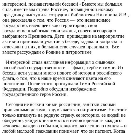
интересной, познавательной беседой «Вместе мы большая
сила, вместе мы страна Россия», посвященной новому
празднику, выступила сотрудник библиотеки Никирина И.В.,
она рассказала о том, что Россия — это независимое
государство, имеющее свою территорию, свой
государственный язык, свои законы, своего всенародно
выбранного Президента. Дети, пришедшие на мероприятие,
активно принимали участие в беседе, задавали вопросы и
отвечали на них, в большинстве случаев правильно. Все
вместе рассуждали о Родине и патриотизме.
Интересной стала наглядная информация о символах
российской государственности — флаге, гербе и гимне. Из
беседы дети узнали много нового об истории российского
флага, о том, что в наше время означают цвета на его
полотнище. После этого прослушали Гимн Российской
Федерации. Подробно обсудили изображение
государственного герба России.
Сегодня не всякий юный россиянин, занятый своими
привычными делами, задумывается о патриотизме. Но стоит
только взглянуть на родную страну, ее историю, ее людей не
обыденно, увидеть значимость и неповторимость каждого
человека, каждого события, каждого населенного пункта – и
любой молодой гражданин понимает, что он патриот. Когда