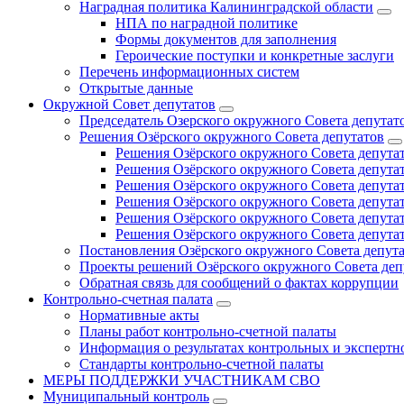
Наградная политика Калининградской области
НПА по наградной политике
Формы документов для заполнения
Героические поступки и конкретные заслуги
Перечень информационных систем
Открытые данные
Окружной Совет депутатов
Председатель Озерского окружного Совета депутат
Решения Озёрского окружного Совета депутатов
Решения Озёрского окружного Совета депутат
Решения Озёрского окружного Совета депутат
Решения Озёрского окружного Совета депутат
Решения Озёрского окружного Совета депутат
Решения Озёрского окружного Совета депутат
Решения Озёрского окружного Совета депутат
Постановления Озёрского окружного Совета депут
Проекты решений Озёрского окружного Совета деп
Обратная связь для сообщений о фактах коррупции
Контрольно-счетная палата
Нормативные акты
Планы работ контрольно-счетной палаты
Информация о результатах контрольных и экспертн
Стандарты контрольно-счетной палаты
МЕРЫ ПОДДЕРЖКИ УЧАСТНИКАМ СВО
Муниципальный контроль