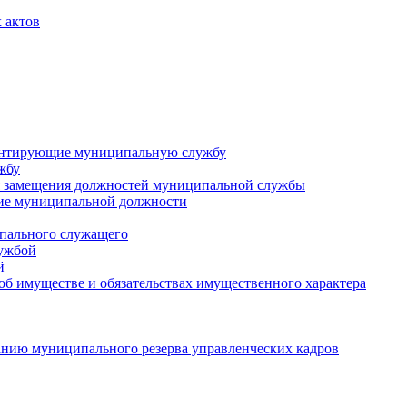
 актов
ментирующие муниципальную службу
жбу
 замещения должностей муниципальной службы
ние муниципальной должности
пального служащего
лужбой
й
 об имуществе и обязательствах имущественного характера
нию муниципального резерва управленческих кадров