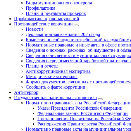
Виды муниципального контроля
Профилактика
Планы и результаты проверок
Профилактика правонарушений
Противодействие коррупции
Новости
Декларационная кампания 2025 года
Комиссия по соблюдению требований к служебному
Нормативные правовые и иные акты в сфере проти
Сведения о доходах, расходах, об имуществе и обяз
Сведения о численности муниципальных служащих и
Сведения о среднемесячной заработной плате рук
Планы и отчеты
Антикоррупционная экспертиза
Методические материалы
Формы документов, связанных с противодействием
Сообщить о факте коррупции
Антитеррор
Государственная национальная политика
Нормативно правовые акты Российской Федерации
Указы Президента Российской Федерации
Федеральные законы Российской Федерации
Постановления Правительства Российской Ф
Распоряжения Правительства Российской Фе
Нормативно правовые акты на муниципальном уров