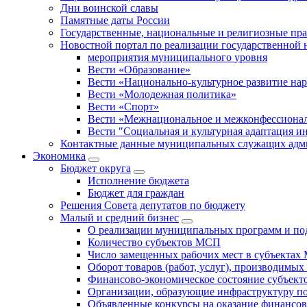
Дни воинской славы
Памятные даты России
Государственные, национальные и религиозные пр
Новостной портал по реализации государственной
мероприятия муниципального уровня
Вести «Образование»
Вести «Национально-культурное развитие на
Вести «Молодежная политика»
Вести «Спорт»
Вести «Межнациональное и межконфессионал
Вести "Социальная и культурная адаптация и
Контактные данные муниципальных служащих адми
Экономика
Бюджет округa
Исполнение бюджета
Бюджет для граждан
Решения Совета депутатов по бюджету
Малый и средний бизнес
О реализации муниципальных программ и по
Количество субъектов МСП
Число замещенных рабочих мест в субъекта
Оборот товаров (работ, услуг), производимы
Финансово-экономическое состояние субъек
Организации, образующие инфраструктуру 
Объявленные конкурсы на оказание финансо