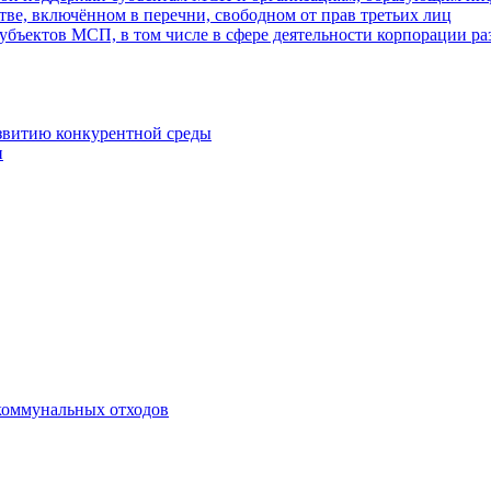
ве, включённом в перечни, свободном от прав третьих лиц
убъектов МСП, в том числе в сфере деятельности корпорации 
азвитию конкурентной среды
и
коммунальных отходов