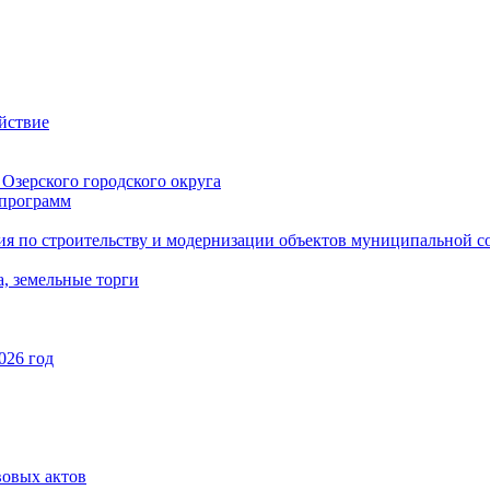
йствие
Озерского городского округа
программ
ия по строительству и модернизации объектов муниципальной с
, земельные торги
026 год
вовых актов