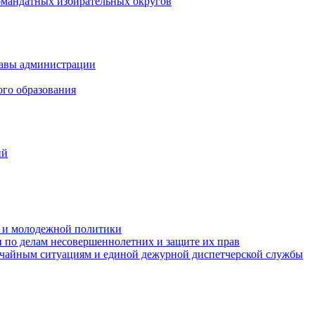
омандатных избирательных округов
лавы администрации
ого образования
ий
та и молодежной политики
 по делам несовершеннолетних и защите их прав
ычайным ситуациям и единой дежурной диспетчерской службы