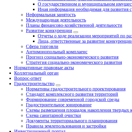
О государственном и муниципальном имущест
Иная информация необходимая для развития с
Неформальная занятость
Международная деятельность
Планы финансово-хозяйственной деятельности
Развитие конкуренции
Отчеты о ходе реализации мероприятий по р
Лица, ответственные за развитие конкуренци
Сфера торговли
Антимонопольный комплаенс
Прогноз социально-экономического развития
Стратегия социально-экономического развития
Нормативные правовые акты
Коллегиальный орган
Вопрос-ответ
Градостроительство
Нормативы градостроительного проектирования
Стандарт комплексного развития территорий
Формирование современной городской среды
Градостроительное зонирование
Схемы размещения площадок накопления твердых 
Схема санитарной очистки
Документы территориального планирования
Правила землепользования и застройки
Инвестиционный портал