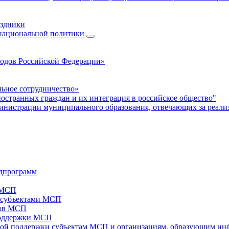
аздники
 национальной политики
родов Российской Федерации»
ьное сотрудничество»
ностранных граждан и их интеграция в российское общество"
нистрации муниципального образования, отвечающих за реали
дпрограмм
х МСП
х субъектами МСП
тов МСП
поддержки МСП
вой поддержки субъектам МСП и организациям, образующим ин