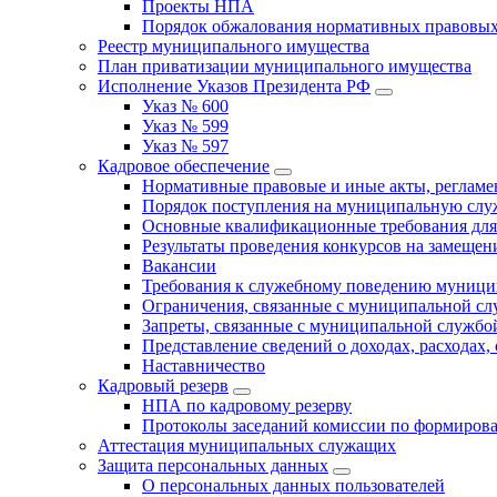
Проекты НПА
Порядок обжалования нормативных правовых
Реестр муниципального имущества
План приватизации муниципального имущества
Исполнение Указов Президента РФ
Указ № 600
Указ № 599
Указ № 597
Кадровое обеспечение
Нормативные правовые и иные акты, регла
Порядок поступления на муниципальную слу
Основные квалификационные требования для
Результаты проведения конкурсов на замеще
Вакансии
Требования к служебному поведению муници
Ограничения, связанные с муниципальной с
Запреты, связанные с муниципальной службо
Представление сведений о доходах, расходах,
Наставничество
Кадровый резерв
НПА по кадровому резерву
Протоколы заседаний комиссии по формирова
Аттестация муниципальных служащих
Защита персональных данных
О персональных данных пользователей