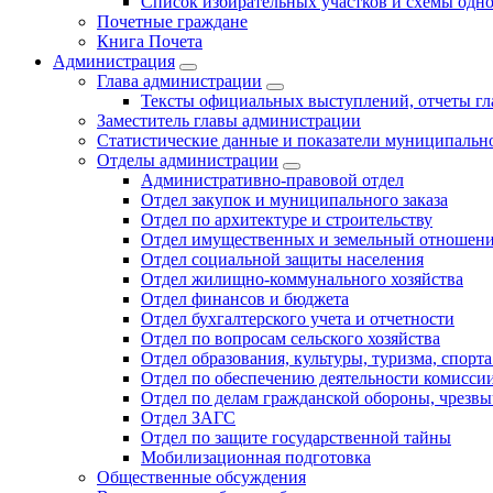
Список избирательных участков и схемы одн
Почетные граждане
Книга Почета
Администрация
Глава администрации
Тексты официальных выступлений, отчеты г
Заместитель главы администрации
Статистические данные и показатели муниципальн
Отделы администрации
Административно-правовой отдел
Отдел закупок и муниципального заказа
Отдел по архитектуре и строительству
Отдел имущественных и земельный отношен
Отдел социальной защиты населения
Отдел жилищно-коммунального хозяйства
Отдел финансов и бюджета
Отдел бухгалтерского учета и отчетности
Отдел по вопросам сельского хозяйства
Отдел образования, культуры, туризма, спор
Отдел по обеспечению деятельности комиссии
Отдел по делам гражданской обороны, чрезв
Отдел ЗАГС
Отдел по защите государственной тайны
Мобилизационная подготовка
Общественные обсуждения