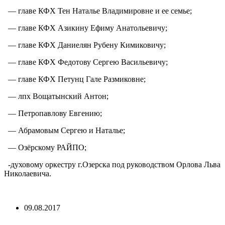
— главе КФХ Тен Наталье Владимировне и ее семье;
— главе КФХ Азикину Ефиму Анатольевичу;
— главе КФХ Даниелян Рубену Кимиковичу;
— главе КФХ Федотову Сергею Васильевичу;
— главе КФХ Петунц Гале Размиковне;
— лпх Вощатынский Антон;
— Петропавлову Евгению;
— Абрамовым Сергею и Наталье;
— Озёрскому РАЙПО;
-духовому оркестру г.Озерска под руководством Орлова Льва
Николаевича.
09.08.2017