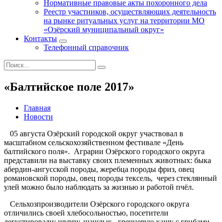
Нормативные правовые акты похоронного дела
Реестр участников, осуществляющих деятельность
на рынке ритуальных услуг на территории МО
«Озёрский муниципальный округ»
Контакты
Телефонный справочник
«Балтийское поле 2017»
Главная
Новости
05 августа Озёрский городской округ участвовал в
масштабном сельскохозяйственном фестивале «День
балтийского поля». Аграрии Озёрского городского округа
представили на выставку своих племенных животных: быка
абердин-ангусской породы, жеребца породы фриз, овец
романовской породы, овец породы тексель, через стеклянный
улей можно было наблюдать за жизнью и работой пчёл.
Сельхозпроизводители Озёрского городского округа
отличились своей хлебосольностью, посетители
дегустировали: шурпу, шашлык, гречневую кашу с грибами,