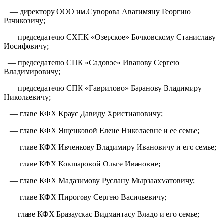
— директору ООО им.Суворова Авагимяну Георгию
Рачиковичу;
— председателю СХПК «Озерское» Бочковскому Станиславу
Иосифовичу;
— председателю СПК «Садовое» Иванову Сергею
Владимировичу;
— председателю СПК «Гаврилово» Баранову Владимиру
Николаевичу;
— главе КФХ Краус Давиду Христиановичу;
— главе КФХ Ященковой Елене Николаевне и ее семье;
— главе КФХ Ивченкову Владимиру Ивановичу и его семье;
— главе КФХ Кокшаровой Ольге Ивановне;
— главе КФХ Мадазимову Руслану Мырзаахматовичу;
— главе КФХ Пирогову Сергею Васильевичу;
— главе КФХ Бразаускас Видмантасу Владо и его семье;