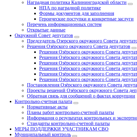
Наградная политика Калининградской области
НПА по наградной политике
Формы документов для заполнения
Героические поступки и конкретные заслуги
Перечень информационных систем
Открытые данные
Окружной Совет депутатов
Председатель Озерского окружного Совета депутат
Решения Озёрского окружного Совета депутатов
Решения Озёрского окружного Совета депутат
Решения Озёрского окружного Совета депутат
Решения Озёрского окружного Совета депутат
Решения Озёрского окружного Совета депутат
Решения Озёрского окружного Совета депутат
Решения Озёрского окружного Совета депутат
Постановления Озёрского окружного Совета депут
Проекты решений Озёрского окружного Совета деп
Обратная связь для сообщений о фактах коррупции
Контрольно-счетная палата
Нормативные акты
Планы работ контрольно-счетной палаты
Информация о результатах контрольных и экспертн
Стандарты контрольно-счетной палаты
МЕРЫ ПОДДЕРЖКИ УЧАСТНИКАМ СВО
Муниципальный контроль