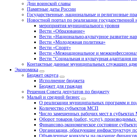
Дни воинской славы
Памятные даты России
Государственные, национальные и религиозные пр
Новостной портал по реализации государственной
мероприятия муниципального уровня
Вести «Образование»
Вести «Национально-культурное развитие на
Вести «Молодежная политика»
Вести «Спорт»
Вести «Межнациональное и межконфессионал
Вести "Социальная и культурная адаптация и
Контактные данные муниципальных служащих адми
Экономика
Бюджет округa
Исполнение бюджета
Бюджет для граждан
Решения Совета депутатов по бюджету
Малый и средний бизнес
О реализации муниципальных программ и по
Количество субъектов МСП
Число замещенных рабочих мест в субъекта
Оборот товаров (работ, услуг), производимы
Финансово-экономическое состояние субъек
Организации, образующие инфраструктуру 
Объявленные конкурсы на оказание финансо