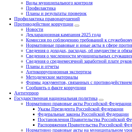
Виды муниципального контроля
Профилактика
Планы и результаты проверок
Профилактика правонарушений
Противодействие коррупции
Новости
Декларационная кампания 2025 года
Комиссия по соблюдению требований к служебному
Нормативные правовые и иные акты в сфере проти
Сведения о доходах, расходах, об имуществе и обяз
Сведения о численности муниципальных служащих и
Сведения о среднемесячной заработной плате рук
Планы и отчеты
Антикоррупционная экспертиза
Методические материалы
Формы документов, связанных с противодействием
Сообщить о факте коррупции
Антитеррор
Государственная национальная политика
Нормативно правовые акты Российской Федерации
Указы Президента Российской Федерации
Федеральные законы Российской Федерации
Постановления Правительства Российской Ф
Распоряжения Правительства Российской Фе
Нормативно правовые акты на муниципальном уров