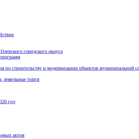
йствие
Озерского городского округа
программ
ия по строительству и модернизации объектов муниципальной с
, земельные торги
026 год
вовых актов