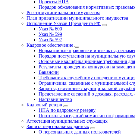
Проекты НПА
Порядок обжалования нормативных правовых
Реестр муниципального имущества
План приватизации муниципального имущества
Исполнение Указов Президента РФ
Указ № 600
Указ № 599
Указ № 597
Кадровое обеспечение
Нормативные правовые и иные акты, регла
Порядок поступления на муниципальную слу
Основные квалификационные требования для
Результаты проведения конкурсов на замеще
Вакансии
Требования к служебному поведению муници
Ограничения, связанные с муниципальной с
Запреты, связанные с муниципальной службо
Представление сведений о доходах, расходах,
Наставничество
Кадровый резерв
НПА по кадровому резерву
Протоколы заседаний комиссии по формирова
Аттестация муниципальных служащих
Защита персональных данных
О персональных данных пользователей