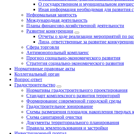
О государственном и муниципальном имущест
Иная информация необходимая для развития с
Неформальная занятость
Международная деятельность
Планы финансово-хозяйственной деятельности
Развитие конкуренции
Отчеты о ходе реализации мероприятий по р
Лица, ответственные за развитие конкуренци
Сфера торговли
Антимонопольный комплаенс
Прогноз социально-экономического развития
Стратегия социально-экономического развития
Нормативные правовые акты
Коллегиальный орган
Вопрос-ответ
Градостроительство
Нормативы градостроительного проектирования
Стандарт комплексного развития территорий
Формирование современной городской среды
Градостроительное зонирование
Схемы размещения площадок накопления твердых 
Схема санитарной очистки
Документы территориального планирования
Правила землепользования и застройки
Инвестиционный портал