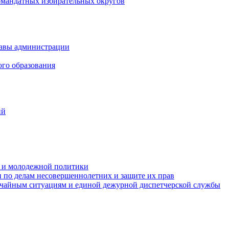
омандатных избирательных округов
лавы администрации
ого образования
ий
та и молодежной политики
 по делам несовершеннолетних и защите их прав
ычайным ситуациям и единой дежурной диспетчерской службы