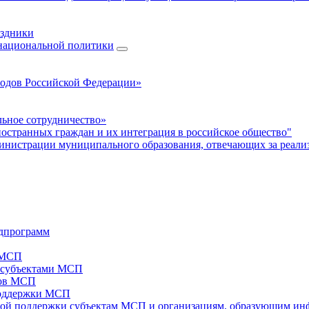
аздники
 национальной политики
родов Российской Федерации»
ьное сотрудничество»
ностранных граждан и их интеграция в российское общество"
нистрации муниципального образования, отвечающих за реали
дпрограмм
х МСП
х субъектами МСП
тов МСП
поддержки МСП
вой поддержки субъектам МСП и организациям, образующим ин