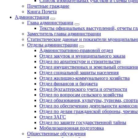
Список избирательных участков и схемы одн
Почетные граждане
Книга Почета
Администрация
Глава администрации
Тексты официальных выступлений, отчеты г
Заместитель главы администрации
Статистические данные и показатели муниципальн
Отделы администрации
Административно-правовой отдел
Отдел закупок и муниципального заказа
Отдел по архитектуре и строительству
Отдел имущественных и земельный отношен
Отдел социальной защиты населения
Отдел жилищно-коммунального хозяйства
Отдел финансов и бюджета
Отдел бухгалтерского учета и отчетности
Отдел по вопросам сельского хозяйства
Отдел образования, культуры, туризма, спор
Отдел по обеспечению деятельности комиссии
Отдел по делам гражданской обороны, чрезв
Отдел ЗАГС
Отдел по защите государственной тайны
Мобилизационная подготовка
Общественные обсуждения