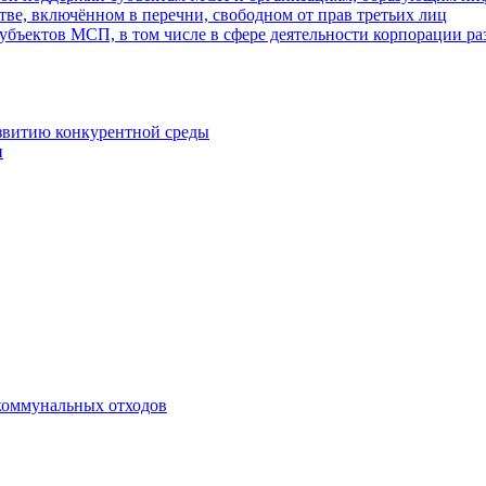
ве, включённом в перечни, свободном от прав третьих лиц
убъектов МСП, в том числе в сфере деятельности корпорации 
азвитию конкурентной среды
и
коммунальных отходов