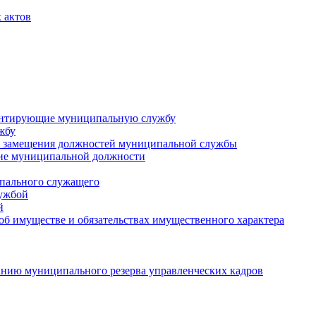
 актов
ментирующие муниципальную службу
жбу
 замещения должностей муниципальной службы
ние муниципальной должности
пального служащего
лужбой
й
 об имуществе и обязательствах имущественного характера
нию муниципального резерва управленческих кадров