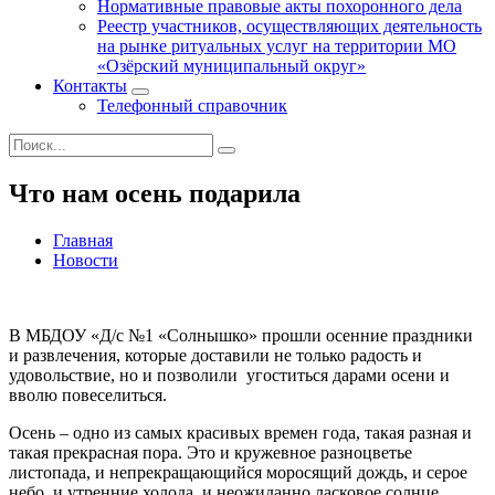
Нормативные правовые акты похоронного дела
Реестр участников, осуществляющих деятельность
на рынке ритуальных услуг на территории МО
«Озёрский муниципальный округ»
Контакты
Телефонный справочник
Что нам осень подарила
Главная
Новости
В МБДОУ «Д/с №1 «Солнышко» прошли осенние праздники
и развлечения, которые доставили не только радость и
удовольствие, но и позволили угоститься дарами осени и
вволю повеселиться.
Осень – одно из самых красивых времен года, такая разная и
такая прекрасная пора. Это и кружевное разноцветье
листопада, и непрекращающийся моросящий дождь, и серое
небо, и утренние холода, и неожиданно ласковое солнце.