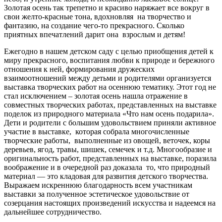
Золотая осень так трепетно и красиво наряжает все вокруг в
свои желто-красные тона, вдохновляя на творчество и
фантазию, на создание чего-то прекрасного. Сколько
приятных впечатлений дарит она взрослым и детям!
Ежегодно в нашем детском саду с целью приобщения детей к
миру прекрасного, воспитания любви к природе и бережного
отношения к ней, формирования дружеских
взаимоотношений между детьми и родителями организуется
выставка творческих работ на осеннюю тематику. Этот год не
стал исключением – золотая осень нашла отражение в
совместных творческих работах, представленных на выставке
поделок из природного материала «Что нам осень подарила».
Дети и родители с большим удовольствием приняли активное
участие в выставке, которая собрала многочисленные
творческие работы, выполненные из овощей, веточек, коры
деревьев, ягод, травы, шишек, семечек и т.д. Многообразие и
оригинальность работ, представленных на выставке, поразила
воображение и в очередной раз доказала то, что природный
материал — это кладовая для развития детского творчества.
Выражаем искреннюю благодарность всем участникам
выставки за полученное эстетическое удовольствие от
созерцания настоящих произведений искусства и надеемся на
дальнейшее сотрудничество.