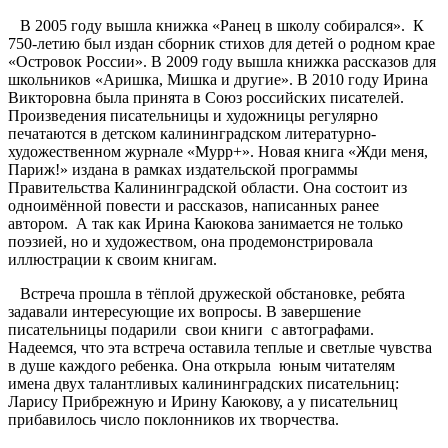
В 2005 году вышла книжка «Ранец в школу собирался». К
750-летию был издан сборник стихов для детей о родном крае
«Островок России». В 2009 году вышла книжка рассказов для
школьников «Аришка, Мишка и другие». В 2010 году Ирина
Викторовна была принята в Союз российских писателей.
Произведения писательницы и художницы регулярно
печатаются в детском калининградском литературно-
художественном журнале «Мурр+». Новая книга «Жди меня,
Париж!» издана в рамках издательской программы
Правительства Калининградской области. Она состоит из
одноимённой повести и рассказов, написанных ранее
автором.
А так как Ирина Каюкова занимается не только
поэзией, но и художеством, она продемонстрировала
иллюстрации к своим книгам.
Встреча прошла в тёплой дружеской обстановке, ребята
задавали интересующие их вопросы. В завершение
писательницы подарили свои книги с автографами.
Надеемся, что эта встреча оставила теплые и светлые чувства
в душе каждого ребенка. Она открыла юным читателям
имена двух талантливых калининградских писательниц:
Ларису Прибрежную и Ирину Каюкову, а у писательниц
прибавилось число поклонников их творчества.