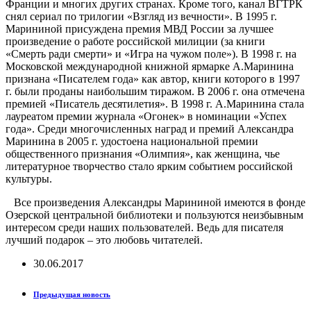
Франции и многих других странах. Кроме того, канал ВГТРК
снял сериал по трилогии «Взгляд из вечности». В 1995 г.
Марининой присуждена премия МВД России за лучшее
произведение о работе российской милиции (за книги
«Смерть ради смерти» и «Игра на чужом поле»). В 1998 г. на
Московской международной книжной ярмарке А.Маринина
признана «Писателем года» как автор, книги которого в 1997
г. были проданы наибольшим тиражом. В 2006 г. она отмечена
премией «Писатель десятилетия». В 1998 г. А.Маринина стала
лауреатом премии журнала «Огонек» в номинации «Успех
года». Среди многочисленных наград и премий Александра
Маринина в 2005 г. удостоена национальной премии
общественного признания «Олимпия», как женщина, чье
литературное творчество стало ярким событием российской
культуры.
Все произведения Александры Марининой имеются в фонде
Озерской центральной библиотеки и пользуются неизбывным
интересом среди наших пользователей. Ведь для писателя
лучший подарок – это любовь читателей.
30.06.2017
Предыдущая новость