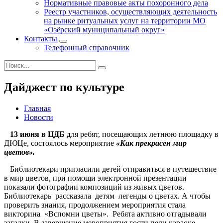
Нормативные правовые акты похоронного дела
Реестр участников, осуществляющих деятельность
на рынке ритуальных услуг на территории МО
«Озёрский муниципальный округ»
Контакты
Телефонный справочник
Дайджест по культуре
Главная
Новости
13 июня в ЦДБ д
ля ребят, посещающих летнюю площадку в
ДЮЦе, состоялось мероприятие
«
Как прекрасен мир
цветов
».
Библиотекари пригласили детей отправиться в путешествие
в мир цветов, при помощи электронной презентации
показали фотографии композиций из живых цветов.
Библиотекарь рассказала детям легенды о цветах. А чтобы
проверить знания, продолжением мероприятия стала
викторина «Вспомни цветы». Ребята активно отгадывали
загадки. В завершение мероприятия гости пели караоке.