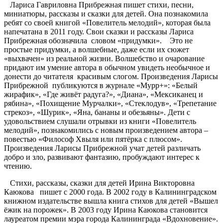
Лариса Гавриловна Прибрежная пишет стихи, песни,
миниатюры, рассказы и сказки для детей. Она познакомила
ребят со своей книгой «Повелитель мелодий», которая была
напечатана в 2011 году. Свои сказки и рассказы Лариса
Прибрежная обозначила словом «придумки». Это не
простые придумки, а волшебные, даже если их сюжет
«выхвачен» из реальной жизни. Волшебство и очарование
придают им умение автора в обычном увидеть необычное и
донести до читателя красивым слогом. Произведения Ларисы
Прибрежной публикуются в журнале «Мурр+»: «Белый
жирафик», «Где живёт радуга?», «Диана», «Мексиканец и
рябина», «Похищение Мурчалки», «Стеклодув», «Трепетание
стрекоз», «Шурик», «Яна, бананы и обезьяны». Дети с
удовольствием слушали отрывки из книги «Повелитель
мелодий», познакомились с новым произведением автора –
повестью «Философ Хвыля или пятёрка с плюсом».
Произведения Ларисы Прибрежной учат детей различать
добро и зло, развивают фантазию, пробуждают интерес к
чтению.
Стихи, рассказы, сказки для детей Ирина Викторовна
Каюкова пишет с 2000 года. В 2002 году в Калининградском
книжном издательстве вышла книга стихов для детей «Вышел
ёжик на порожек». В 2003 году Ирина Каюкова становится
лауреатом премии мэра города Калининграда «Вдохновение».