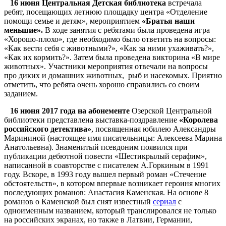
16 июня Центральная Детская библиотека
встречала
ребят, посещающих летнюю площадку центра «Отделение
помощи семье и детям», мероприятием
«Братья наши
меньшие».
В ходе занятия с ребятами была проведена игра
«Хорошо-плохо», где необходимо было ответить на вопросы:
«Как вести себя с животными?», «Как за ними ухаживать?»,
«Как их кормить?». Затем была проведена викторина «В мире
животных». Участники мероприятия отвечали на вопросы
про диких и домашних животных, рыб и насекомых. Приятно
отметить, что ребята очень хорошо справились со своим
заданием.
16 июня 2017 года на абонементе
Озерской Центральной
библиотеки представлена выставка-поздравление
«Королева
российского детектива»
, посвященная юбилею Александры
Марининой (настоящее имя писательницы: Алексеева Марина
Анатольевна). Знаменитый псевдоним появился при
публикации дебютной повести «Шестикрылый серафим»,
написанной в соавторстве с писателем А.Горкиным в 1991
году. Вскоре, в 1993 году вышел первый роман «Стечение
обстоятельств», в котором впервые возникает героиня многих
последующих романов: Анастасия Каменская. На основе 8
романов о Каменской был снят известный
сериал
с
одноименным названием, который транслировался не только
на российских экранах, но также в Латвии, Германии,