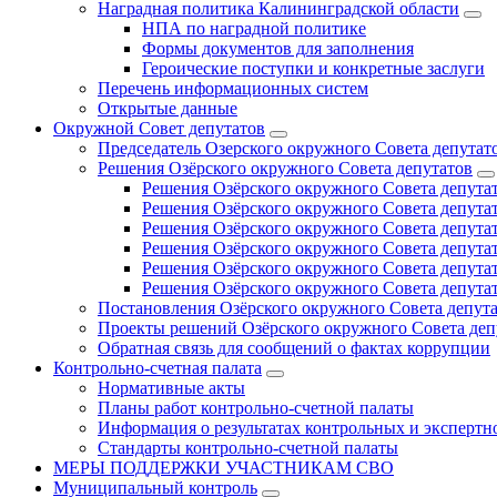
Наградная политика Калининградской области
НПА по наградной политике
Формы документов для заполнения
Героические поступки и конкретные заслуги
Перечень информационных систем
Открытые данные
Окружной Совет депутатов
Председатель Озерского окружного Совета депутат
Решения Озёрского окружного Совета депутатов
Решения Озёрского окружного Совета депутат
Решения Озёрского окружного Совета депутат
Решения Озёрского окружного Совета депутат
Решения Озёрского окружного Совета депутат
Решения Озёрского окружного Совета депутат
Решения Озёрского окружного Совета депутат
Постановления Озёрского окружного Совета депут
Проекты решений Озёрского окружного Совета деп
Обратная связь для сообщений о фактах коррупции
Контрольно-счетная палата
Нормативные акты
Планы работ контрольно-счетной палаты
Информация о результатах контрольных и экспертн
Стандарты контрольно-счетной палаты
МЕРЫ ПОДДЕРЖКИ УЧАСТНИКАМ СВО
Муниципальный контроль