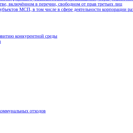
ве, включённом в перечни, свободном от прав третьих лиц
убъектов МСП, в том числе в сфере деятельности корпорации 
азвитию конкурентной среды
и
коммунальных отходов