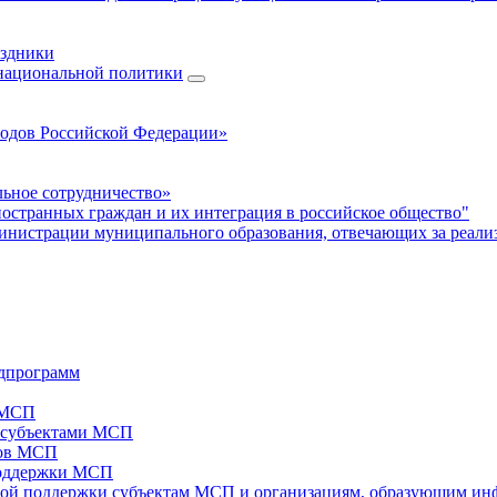
аздники
 национальной политики
родов Российской Федерации»
ьное сотрудничество»
ностранных граждан и их интеграция в российское общество"
нистрации муниципального образования, отвечающих за реали
дпрограмм
х МСП
х субъектами МСП
тов МСП
поддержки МСП
вой поддержки субъектам МСП и организациям, образующим ин