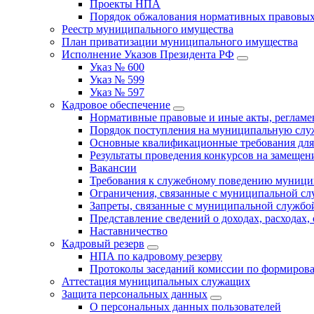
Проекты НПА
Порядок обжалования нормативных правовых
Реестр муниципального имущества
План приватизации муниципального имущества
Исполнение Указов Президента РФ
Указ № 600
Указ № 599
Указ № 597
Кадровое обеспечение
Нормативные правовые и иные акты, регла
Порядок поступления на муниципальную слу
Основные квалификационные требования для
Результаты проведения конкурсов на замеще
Вакансии
Требования к служебному поведению муници
Ограничения, связанные с муниципальной с
Запреты, связанные с муниципальной службо
Представление сведений о доходах, расходах,
Наставничество
Кадровый резерв
НПА по кадровому резерву
Протоколы заседаний комиссии по формирова
Аттестация муниципальных служащих
Защита персональных данных
О персональных данных пользователей