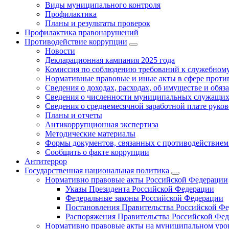
Виды муниципального контроля
Профилактика
Планы и результаты проверок
Профилактика правонарушений
Противодействие коррупции
Новости
Декларационная кампания 2025 года
Комиссия по соблюдению требований к служебному
Нормативные правовые и иные акты в сфере проти
Сведения о доходах, расходах, об имуществе и обяз
Сведения о численности муниципальных служащих и
Сведения о среднемесячной заработной плате рук
Планы и отчеты
Антикоррупционная экспертиза
Методические материалы
Формы документов, связанных с противодействием
Сообщить о факте коррупции
Антитеррор
Государственная национальная политика
Нормативно правовые акты Российской Федерации
Указы Президента Российской Федерации
Федеральные законы Российской Федерации
Постановления Правительства Российской Ф
Распоряжения Правительства Российской Фе
Нормативно правовые акты на муниципальном уров