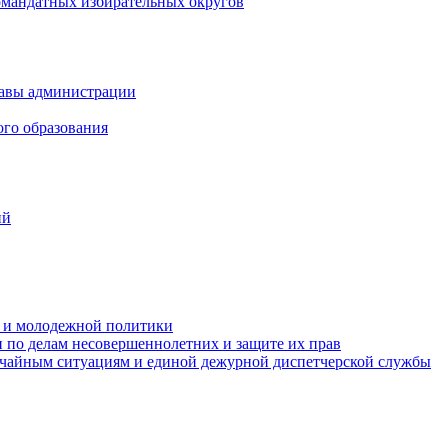
омандатных избирательных округов
лавы администрации
ого образования
ий
та и молодежной политики
 по делам несовершеннолетних и защите их прав
ычайным ситуациям и единой дежурной диспетчерской службы