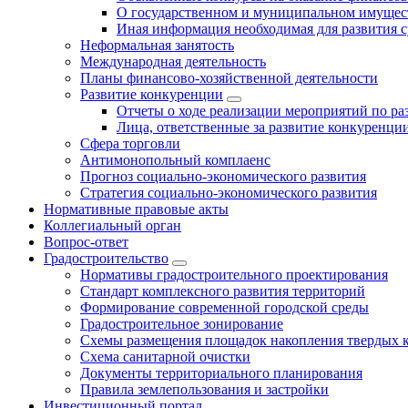
О государственном и муниципальном имущест
Иная информация необходимая для развития с
Неформальная занятость
Международная деятельность
Планы финансово-хозяйственной деятельности
Развитие конкуренции
Отчеты о ходе реализации мероприятий по р
Лица, ответственные за развитие конкуренци
Сфера торговли
Антимонопольный комплаенс
Прогноз социально-экономического развития
Стратегия социально-экономического развития
Нормативные правовые акты
Коллегиальный орган
Вопрос-ответ
Градостроительство
Нормативы градостроительного проектирования
Стандарт комплексного развития территорий
Формирование современной городской среды
Градостроительное зонирование
Схемы размещения площадок накопления твердых 
Схема санитарной очистки
Документы территориального планирования
Правила землепользования и застройки
Инвестиционный портал