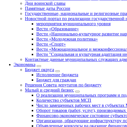
Дни воинской славы
Памятные даты России
Государственные, национальные и религиозные пр
Новостной портал по реализации государственной
мероприятия муниципального уровня
Вести «Образование»
Вести «Национально-культурное развитие на
Вести «Молодежная политика»
Вести «Спорт»
Вести «Межнациональное и межконфессионал
Вести "Социальная и культурная адаптация и
Контактные данные муниципальных служащих адми
Экономика
Бюджет округa
Исполнение бюджета
Бюджет для граждан
Решения Совета депутатов по бюджету
Малый и средний бизнес
О реализации муниципальных программ и по
Количество субъектов МСП
Число замещенных рабочих мест в субъекта
Оборот товаров (работ, услуг), производимы
Финансово-экономическое состояние субъек
Организации, образующие инфраструктуру 
Объявленные конкурсы на оказание финансо