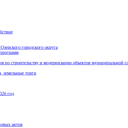
йствие
Озерского городского округа
программ
ия по строительству и модернизации объектов муниципальной с
, земельные торги
026 год
вовых актов