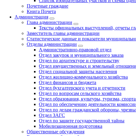
Список избирательных участков и схемы одн
Почетные граждане
Книга Почета
Администрация
Глава администрации
Тексты официальных выступлений, отчеты г
Заместитель главы администрации
Статистические данные и показатели муниципальн
Отделы администрации
Административно-правовой отдел
Отдел закупок и муниципального заказа
Отдел по архитектуре и строительству
Отдел имущественных и земельный отношен
Отдел социальной защиты населения
Отдел жилищно-коммунального хозяйства
Отдел финансов и бюджета
Отдел бухгалтерского учета и отчетности
Отдел по вопросам сельского хозяйства
Отдел образования, культуры, туризма, спор
Отдел по обеспечению деятельности комиссии
Отдел по делам гражданской обороны, чрезв
Отдел ЗАГС
Отдел по защите государственной тайны
Мобилизационная подготовка
Общественные обсуждения