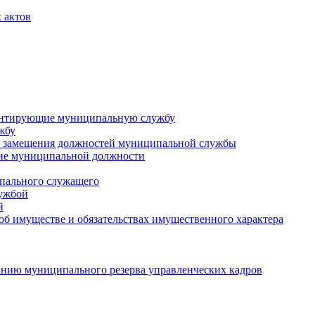
 актов
ментирующие муниципальную службу
жбу
 замещения должностей муниципальной службы
ние муниципальной должности
пального служащего
лужбой
й
 об имуществе и обязательствах имущественного характера
нию муниципального резерва управленческих кадров