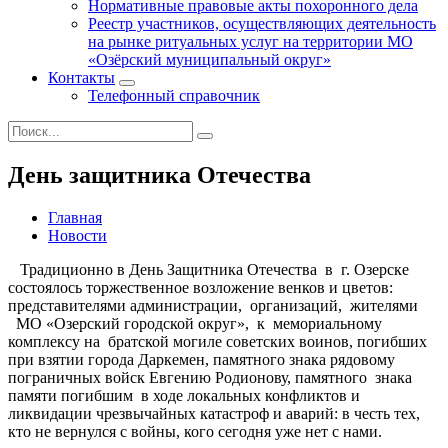
Нормативные правовые акты похоронного дела
Реестр участников, осуществляющих деятельность
на рынке ритуальных услуг на территории МО
«Озёрский муниципальный округ»
Контакты
Телефонный справочник
День защитника Отечества
Главная
Новости
Традиционно в День Защитника Отечества в г. Озерске
состоялось торжественное возложение венков и цветов:
представителями администрации, организаций, жителями
МО «Озерский городской округ», к мемориальному
комплексу на братской могиле советских воинов, погибших
при взятии города Даркемен, памятного знака рядовому
пограничных войск Евгению Родионову, памятного знака
памяти погибшим в ходе локальных конфликтов и
ликвидации чрезвычайных катастроф и аварий: в честь тех,
кто не вернулся с войны, кого сегодня уже нет с нами.