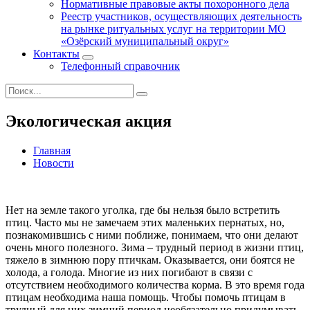
Нормативные правовые акты похоронного дела
Реестр участников, осуществляющих деятельность
на рынке ритуальных услуг на территории МО
«Озёрский муниципальный округ»
Контакты
Телефонный справочник
Экологическая акция
Главная
Новости
Нет на земле такого уголка, где бы нельзя было встретить
птиц. Часто мы не замечаем этих маленьких пернатых, но,
познакомившись с ними поближе, понимаем, что они делают
очень много полезного. Зима – трудный период в жизни птиц,
тяжело в зимнюю пору птичкам. Оказывается, они боятся не
холода, а голода. Многие из них погибают в связи с
отсутствием необходимого количества корма. В это время года
птицам необходима наша помощь. Чтобы помочь птицам в
трудный для них зимний период необязательно придумывать