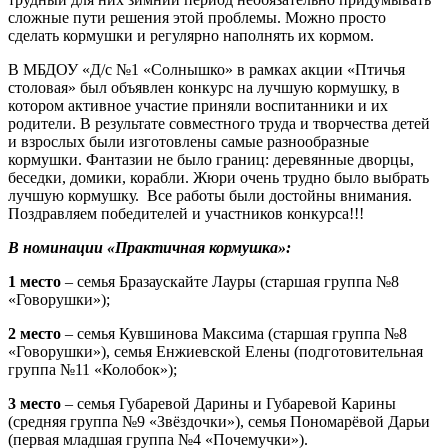
сложные пути решения этой проблемы. Можно просто
сделать кормушки и регулярно наполнять их кормом.
В МБДОУ «Д/с №1 «Солнышко» в рамках акции «Птичья
столовая» был объявлен конкурс на лучшую кормушку, в
котором активное участие приняли воспитанники и их
родители. В результате совместного труда и творчества детей
и взрослых были изготовлены самые разнообразные
кормушки. Фантазии не было границ: деревянные дворцы,
беседки, домики, корабли. Жюри очень трудно было выбрать
лучшую кормушку. Все работы были достойны внимания.
Поздравляем победителей и участников конкурса!!!
В номинации «Практичная кормушка»:
1 место
– семья Бразаускайте Лауры (старшая группа №8
«Говорушки»);
2 место
– семья Кувшинова Максима (старшая группа №8
«Говорушки»), семья Енжиевской Елены (подготовительная
группа №11 «Колобок»);
3 место
– семья Губаревой Дарины и Губаревой Карины
(средняя группа №9 «Звёздочки»), семья Пономарёвой Дарьи
(первая младшая группа №4 «Почемучки»).