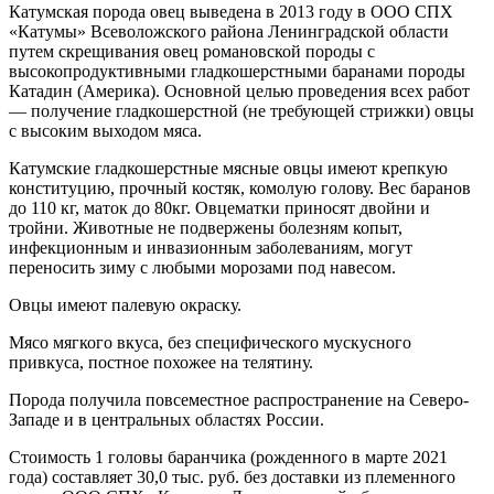
Катумская порода овец выведена в 2013 году в ООО СПХ
«Катумы» Всеволожского района Ленинградской области
путем скрещивания овец романовской породы с
высокопродуктивными гладкошерстными баранами породы
Катадин (Америка). Основной целью проведения всех работ
— получение гладкошерстной (не требующей стрижки) овцы
с высоким выходом мяса.
Катумские гладкошерстные мясные овцы имеют крепкую
конституцию, прочный костяк, комолую голову. Вес баранов
до 110 кг, маток до 80кг. Овцематки приносят двойни и
тройни. Животные не подвержены болезням копыт,
инфекционным и инвазионным заболеваниям, могут
переносить зиму с любыми морозами под навесом.
Овцы имеют палевую окраску.
Мясо мягкого вкуса, без специфического мускусного
привкуса, постное похожее на телятину.
Порода получила повсеместное распространение на Северо-
Западе и в центральных областях России.
Стоимость 1 головы баранчика (рожденного в марте 2021
года) составляет 30,0 тыс. руб. без доставки из племенного