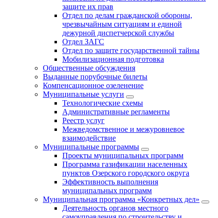
защите их прав
Отдел по делам гражданской обороны,
чрезвычайным ситуациям и единой
дежурной диспетчерской службы
Отдел ЗАГС
Отдел по защите государственной тайны
Мобилизационная подготовка
Общественные обсуждения
Выданные порубочные билеты
Компенсационное озеленение
Муниципальные услуги
Технологические схемы
Административные регламенты
Реестр услуг
Межведомственное и межуровневое
взаимодействие
Муниципальные программы
Проекты муниципальных программ
Программа газификации населенных
пунктов Озерского городского округа
Эффективность выполнения
муниципальных программ
Муниципальная программа «Конкретных дел»
Деятельность органов местного
самоуправления по строительству и