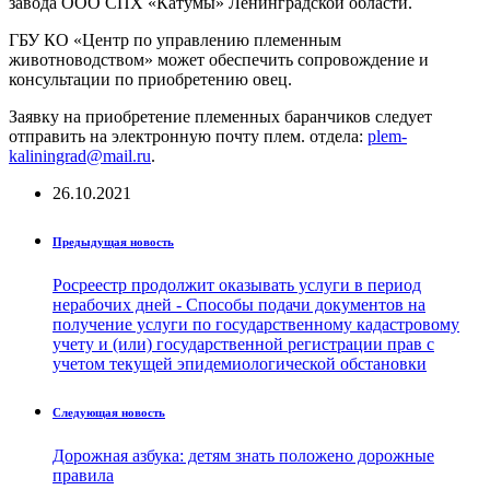
завода ООО СПХ «Катумы» Ленинградской области.
ГБУ КО «Центр по управлению племенным
животноводством» может обеспечить сопровождение и
консультации по приобретению овец.
Заявку на приобретение племенных баранчиков следует
отправить на электронную почту плем. отдела:
plem-
kaliningrad@mail.ru
.
26.10.2021
Предыдущая новость
Росреестр продолжит оказывать услуги в период
нерабочих дней - Способы подачи документов на
получение услуги по государственному кадастровому
учету и (или) государственной регистрации прав с
учетом текущей эпидемиологической обстановки
Следующая новость
Дорожная азбука: детям знать положено дорожные
правила