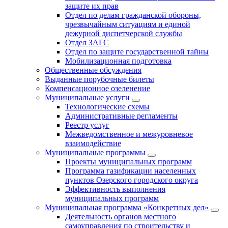
защите их прав
Отдел по делам гражданской обороны,
чрезвычайным ситуациям и единой
дежурной диспетчерской службы
Отдел ЗАГС
Отдел по защите государственной тайны
Мобилизационная подготовка
Общественные обсуждения
Выданные порубочные билеты
Компенсационное озеленение
Муниципальные услуги
Технологические схемы
Административные регламенты
Реестр услуг
Межведомственное и межуровневое
взаимодействие
Муниципальные программы
Проекты муниципальных программ
Программа газификации населенных
пунктов Озерского городского округа
Эффективность выполнения
муниципальных программ
Муниципальная программа «Конкретных дел»
Деятельность органов местного
самоуправления по строительству и