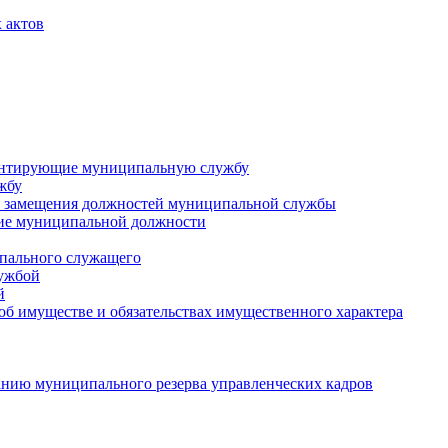
 актов
ментирующие муниципальную службу
жбу
 замещения должностей муниципальной службы
ние муниципальной должности
пального служащего
лужбой
й
 об имуществе и обязательствах имущественного характера
нию муниципального резерва управленческих кадров