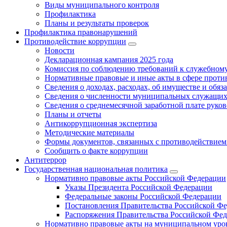
Виды муниципального контроля
Профилактика
Планы и результаты проверок
Профилактика правонарушений
Противодействие коррупции
Новости
Декларационная кампания 2025 года
Комиссия по соблюдению требований к служебному
Нормативные правовые и иные акты в сфере проти
Сведения о доходах, расходах, об имуществе и обяз
Сведения о численности муниципальных служащих и
Сведения о среднемесячной заработной плате рук
Планы и отчеты
Антикоррупционная экспертиза
Методические материалы
Формы документов, связанных с противодействием
Сообщить о факте коррупции
Антитеррор
Государственная национальная политика
Нормативно правовые акты Российской Федерации
Указы Президента Российской Федерации
Федеральные законы Российской Федерации
Постановления Правительства Российской Ф
Распоряжения Правительства Российской Фе
Нормативно правовые акты на муниципальном уров