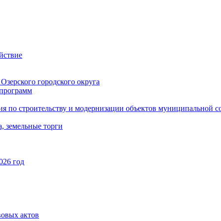
йствие
Озерского городского округа
программ
ия по строительству и модернизации объектов муниципальной с
, земельные торги
026 год
вовых актов