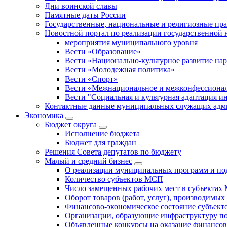
Дни воинской славы
Памятные даты России
Государственные, национальные и религиозные пр
Новостной портал по реализации государственной
мероприятия муниципального уровня
Вести «Образование»
Вести «Национально-культурное развитие на
Вести «Молодежная политика»
Вести «Спорт»
Вести «Межнациональное и межконфессионал
Вести "Социальная и культурная адаптация и
Контактные данные муниципальных служащих адми
Экономика
Бюджет округa
Исполнение бюджета
Бюджет для граждан
Решения Совета депутатов по бюджету
Малый и средний бизнес
О реализации муниципальных программ и по
Количество субъектов МСП
Число замещенных рабочих мест в субъекта
Оборот товаров (работ, услуг), производимы
Финансово-экономическое состояние субъек
Организации, образующие инфраструктуру 
Объявленные конкурсы на оказание финансо