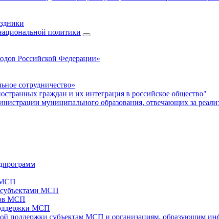
аздники
 национальной политики
родов Российской Федерации»
ьное сотрудничество»
ностранных граждан и их интеграция в российское общество"
нистрации муниципального образования, отвечающих за реали
дпрограмм
х МСП
х субъектами МСП
тов МСП
поддержки МСП
вой поддержки субъектам МСП и организациям, образующим ин