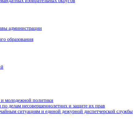
омандатных избирательных округов
лавы администрации
ого образования
ий
та и молодежной политики
 по делам несовершеннолетних и защите их прав
ычайным ситуациям и единой дежурной диспетчерской службы