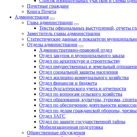
Список избирательных участков и схемы одн
Почетные граждане
Книга Почета
Администрация
Глава администрации
Тексты официальных выступлений, отчеты г
Заместитель главы администрации
Статистические данные и показатели муниципальн
Отделы администрации
Административно-правовой отдел
Отдел закупок и муниципального заказа
Отдел по архитектуре и строительству
Отдел имущественных и земельный отношен
Отдел социальной защиты населения
Отдел жилищно-коммунального хозяйства
Отдел финансов и бюджета
Отдел бухгалтерского учета и отчетности
Отдел по вопросам сельского хозяйства
Отдел образования, культуры, туризма, спор
Отдел по обеспечению деятельности комиссии
Отдел по делам гражданской обороны, чрезв
Отдел ЗАГС
Отдел по защите государственной тайны
Мобилизационная подготовка
Общественные обсуждения