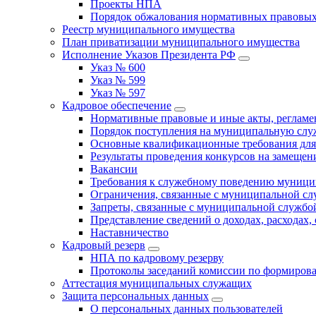
Проекты НПА
Порядок обжалования нормативных правовых
Реестр муниципального имущества
План приватизации муниципального имущества
Исполнение Указов Президента РФ
Указ № 600
Указ № 599
Указ № 597
Кадровое обеспечение
Нормативные правовые и иные акты, регла
Порядок поступления на муниципальную слу
Основные квалификационные требования для
Результаты проведения конкурсов на замеще
Вакансии
Требования к служебному поведению муници
Ограничения, связанные с муниципальной с
Запреты, связанные с муниципальной службо
Представление сведений о доходах, расходах,
Наставничество
Кадровый резерв
НПА по кадровому резерву
Протоколы заседаний комиссии по формирова
Аттестация муниципальных служащих
Защита персональных данных
О персональных данных пользователей