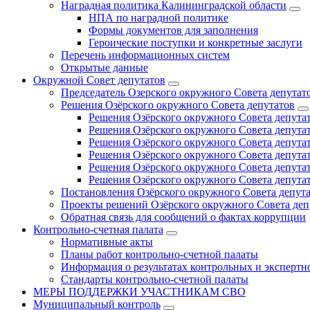
Наградная политика Калининградской области
НПА по наградной политике
Формы документов для заполнения
Героические поступки и конкретные заслуги
Перечень информационных систем
Открытые данные
Окружной Совет депутатов
Председатель Озерского окружного Совета депутат
Решения Озёрского окружного Совета депутатов
Решения Озёрского окружного Совета депутат
Решения Озёрского окружного Совета депутат
Решения Озёрского окружного Совета депутат
Решения Озёрского окружного Совета депутат
Решения Озёрского окружного Совета депутат
Решения Озёрского окружного Совета депутат
Постановления Озёрского окружного Совета депут
Проекты решений Озёрского окружного Совета деп
Обратная связь для сообщений о фактах коррупции
Контрольно-счетная палата
Нормативные акты
Планы работ контрольно-счетной палаты
Информация о результатах контрольных и экспертн
Стандарты контрольно-счетной палаты
МЕРЫ ПОДДЕРЖКИ УЧАСТНИКАМ СВО
Муниципальный контроль