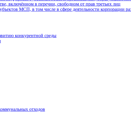
ве, включённом в перечни, свободном от прав третьих лиц
убъектов МСП, в том числе в сфере деятельности корпорации 
азвитию конкурентной среды
и
коммунальных отходов