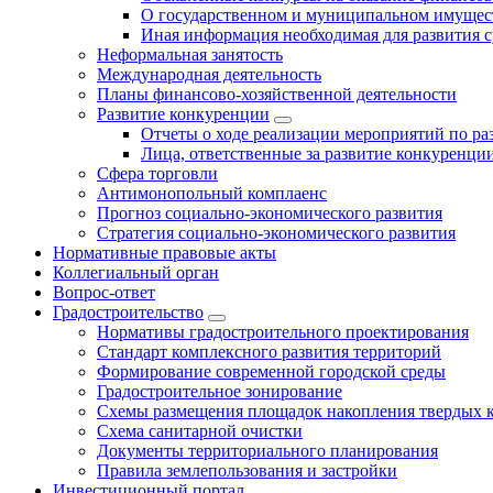
О государственном и муниципальном имущест
Иная информация необходимая для развития с
Неформальная занятость
Международная деятельность
Планы финансово-хозяйственной деятельности
Развитие конкуренции
Отчеты о ходе реализации мероприятий по р
Лица, ответственные за развитие конкуренци
Сфера торговли
Антимонопольный комплаенс
Прогноз социально-экономического развития
Стратегия социально-экономического развития
Нормативные правовые акты
Коллегиальный орган
Вопрос-ответ
Градостроительство
Нормативы градостроительного проектирования
Стандарт комплексного развития территорий
Формирование современной городской среды
Градостроительное зонирование
Схемы размещения площадок накопления твердых 
Схема санитарной очистки
Документы территориального планирования
Правила землепользования и застройки
Инвестиционный портал