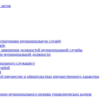
 актов
ментирующие муниципальную службу
жбу
 замещения должностей муниципальной службы
ние муниципальной должности
пального служащего
лужбой
й
 об имуществе и обязательствах имущественного характера
нию муниципального резерва управленческих кадров