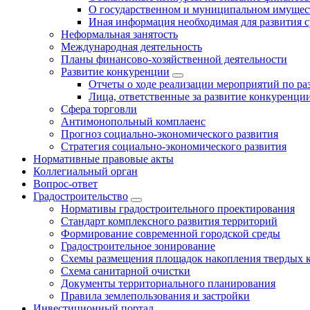
О государственном и муниципальном имущест
Иная информация необходимая для развития с
Неформальная занятость
Международная деятельность
Планы финансово-хозяйственной деятельности
Развитие конкуренции
Отчеты о ходе реализации мероприятий по р
Лица, ответственные за развитие конкуренци
Сфера торговли
Антимонопольный комплаенс
Прогноз социально-экономического развития
Стратегия социально-экономического развития
Нормативные правовые акты
Коллегиальный орган
Вопрос-ответ
Градостроительство
Нормативы градостроительного проектирования
Стандарт комплексного развития территорий
Формирование современной городской среды
Градостроительное зонирование
Схемы размещения площадок накопления твердых 
Схема санитарной очистки
Документы территориального планирования
Правила землепользования и застройки
Инвестиционный портал