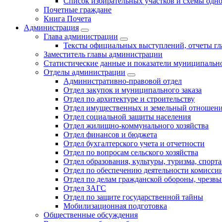
Список избирательных участков и схемы одн
Почетные граждане
Книга Почета
Администрация
Глава администрации
Тексты официальных выступлений, отчеты г
Заместитель главы администрации
Статистические данные и показатели муниципальн
Отделы администрации
Административно-правовой отдел
Отдел закупок и муниципального заказа
Отдел по архитектуре и строительству
Отдел имущественных и земельный отношен
Отдел социальной защиты населения
Отдел жилищно-коммунального хозяйства
Отдел финансов и бюджета
Отдел бухгалтерского учета и отчетности
Отдел по вопросам сельского хозяйства
Отдел образования, культуры, туризма, спор
Отдел по обеспечению деятельности комиссии
Отдел по делам гражданской обороны, чрезв
Отдел ЗАГС
Отдел по защите государственной тайны
Мобилизационная подготовка
Общественные обсуждения