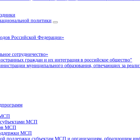
аздники
 национальной политики
родов Российской Федерации»
ьное сотрудничество»
ностранных граждан и их интеграция в российское общество"
нистрации муниципального образования, отвечающих за реали
дпрограмм
х МСП
х субъектами МСП
тов МСП
поддержки МСП
вой поддержки субъектам МСП и организациям, образующим ин