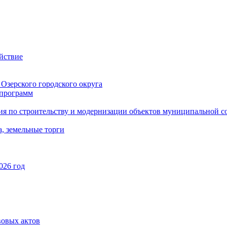
йствие
Озерского городского округа
программ
ия по строительству и модернизации объектов муниципальной с
, земельные торги
026 год
вовых актов