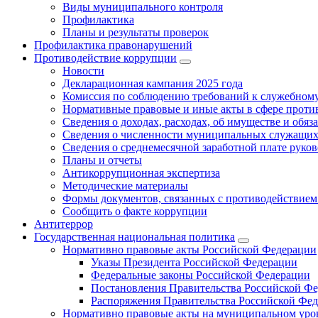
Виды муниципального контроля
Профилактика
Планы и результаты проверок
Профилактика правонарушений
Противодействие коррупции
Новости
Декларационная кампания 2025 года
Комиссия по соблюдению требований к служебному
Нормативные правовые и иные акты в сфере проти
Сведения о доходах, расходах, об имуществе и обяз
Сведения о численности муниципальных служащих и
Сведения о среднемесячной заработной плате рук
Планы и отчеты
Антикоррупционная экспертиза
Методические материалы
Формы документов, связанных с противодействием
Сообщить о факте коррупции
Антитеррор
Государственная национальная политика
Нормативно правовые акты Российской Федерации
Указы Президента Российской Федерации
Федеральные законы Российской Федерации
Постановления Правительства Российской Ф
Распоряжения Правительства Российской Фе
Нормативно правовые акты на муниципальном уров