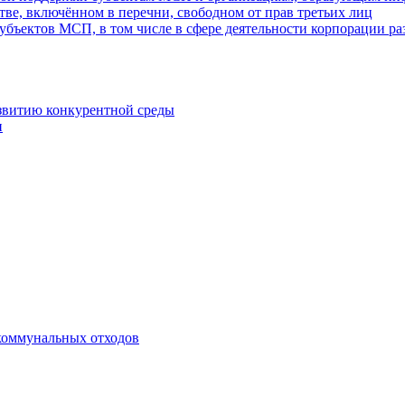
ве, включённом в перечни, свободном от прав третьих лиц
убъектов МСП, в том числе в сфере деятельности корпорации 
азвитию конкурентной среды
и
коммунальных отходов