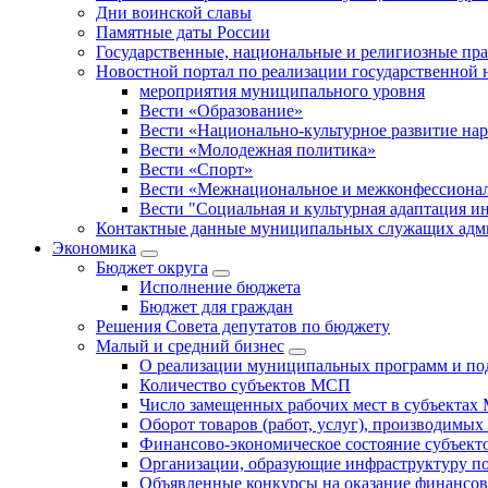
Дни воинской славы
Памятные даты России
Государственные, национальные и религиозные пр
Новостной портал по реализации государственной
мероприятия муниципального уровня
Вести «Образование»
Вести «Национально-культурное развитие на
Вести «Молодежная политика»
Вести «Спорт»
Вести «Межнациональное и межконфессионал
Вести "Социальная и культурная адаптация и
Контактные данные муниципальных служащих адми
Экономика
Бюджет округa
Исполнение бюджета
Бюджет для граждан
Решения Совета депутатов по бюджету
Малый и средний бизнес
О реализации муниципальных программ и по
Количество субъектов МСП
Число замещенных рабочих мест в субъекта
Оборот товаров (работ, услуг), производимы
Финансово-экономическое состояние субъек
Организации, образующие инфраструктуру 
Объявленные конкурсы на оказание финансо