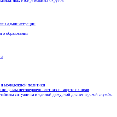
омандатных избирательных округов
лавы администрации
ого образования
ий
та и молодежной политики
 по делам несовершеннолетних и защите их прав
ычайным ситуациям и единой дежурной диспетчерской службы