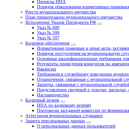
Проекты НПА
Порядок обжалования нормативных правовых
Реестр муниципального имущества
План приватизации муниципального имущества
Исполнение Указов Президента РФ
Указ № 600
Указ № 599
Указ № 597
Кадровое обеспечение
Нормативные правовые и иные акты, регла
Порядок поступления на муниципальную слу
Основные квалификационные требования для
Результаты проведения конкурсов на замеще
Вакансии
Требования к служебному поведению муници
Ограничения, связанные с муниципальной с
Запреты, связанные с муниципальной службо
Представление сведений о доходах, расходах,
Наставничество
Кадровый резерв
НПА по кадровому резерву
Протоколы заседаний комиссии по формирова
Аттестация муниципальных служащих
Защита персональных данных
О персональных данных пользователей