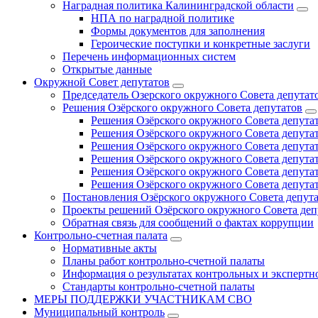
Наградная политика Калининградской области
НПА по наградной политике
Формы документов для заполнения
Героические поступки и конкретные заслуги
Перечень информационных систем
Открытые данные
Окружной Совет депутатов
Председатель Озерского окружного Совета депутат
Решения Озёрского окружного Совета депутатов
Решения Озёрского окружного Совета депутат
Решения Озёрского окружного Совета депутат
Решения Озёрского окружного Совета депутат
Решения Озёрского окружного Совета депутат
Решения Озёрского окружного Совета депутат
Решения Озёрского окружного Совета депутат
Постановления Озёрского окружного Совета депут
Проекты решений Озёрского окружного Совета деп
Обратная связь для сообщений о фактах коррупции
Контрольно-счетная палата
Нормативные акты
Планы работ контрольно-счетной палаты
Информация о результатах контрольных и экспертн
Стандарты контрольно-счетной палаты
МЕРЫ ПОДДЕРЖКИ УЧАСТНИКАМ СВО
Муниципальный контроль