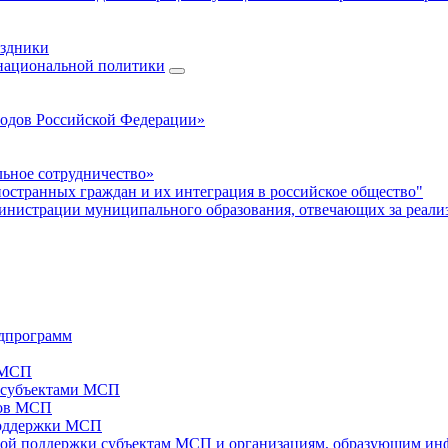
аздники
 национальной политики
родов Российской Федерации»
ьное сотрудничество»
ностранных граждан и их интеграция в российское общество"
нистрации муниципального образования, отвечающих за реали
дпрограмм
х МСП
х субъектами МСП
тов МСП
поддержки МСП
вой поддержки субъектам МСП и организациям, образующим ин