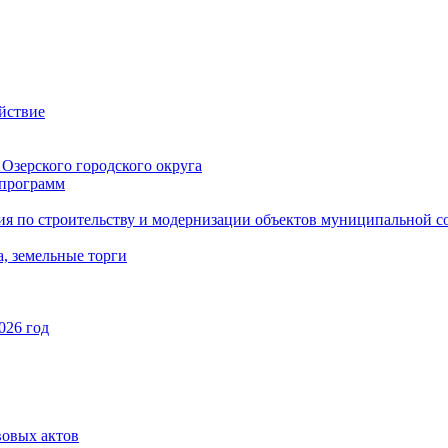
йствие
Озерского городского округа
программ
ия по строительству и модернизации объектов муниципальной с
, земельные торги
026 год
вовых актов