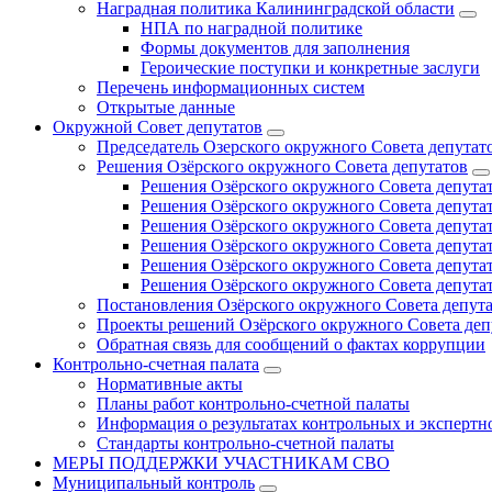
Наградная политика Калининградской области
НПА по наградной политике
Формы документов для заполнения
Героические поступки и конкретные заслуги
Перечень информационных систем
Открытые данные
Окружной Совет депутатов
Председатель Озерского окружного Совета депутат
Решения Озёрского окружного Совета депутатов
Решения Озёрского окружного Совета депутат
Решения Озёрского окружного Совета депутат
Решения Озёрского окружного Совета депутат
Решения Озёрского окружного Совета депутат
Решения Озёрского окружного Совета депутат
Решения Озёрского окружного Совета депутат
Постановления Озёрского окружного Совета депут
Проекты решений Озёрского окружного Совета деп
Обратная связь для сообщений о фактах коррупции
Контрольно-счетная палата
Нормативные акты
Планы работ контрольно-счетной палаты
Информация о результатах контрольных и экспертн
Стандарты контрольно-счетной палаты
МЕРЫ ПОДДЕРЖКИ УЧАСТНИКАМ СВО
Муниципальный контроль