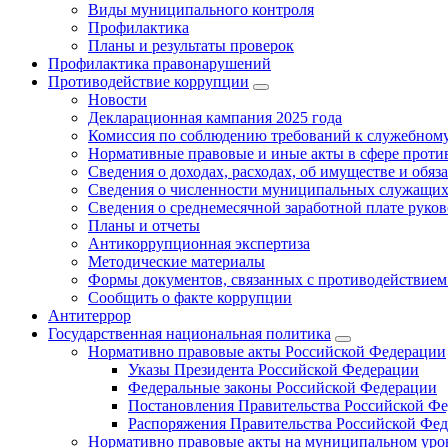
Виды муниципального контроля
Профилактика
Планы и результаты проверок
Профилактика правонарушений
Противодействие коррупции
Новости
Декларационная кампания 2025 года
Комиссия по соблюдению требований к служебному
Нормативные правовые и иные акты в сфере проти
Сведения о доходах, расходах, об имуществе и обяз
Сведения о численности муниципальных служащих и
Сведения о среднемесячной заработной плате рук
Планы и отчеты
Антикоррупционная экспертиза
Методические материалы
Формы документов, связанных с противодействием
Сообщить о факте коррупции
Антитеррор
Государственная национальная политика
Нормативно правовые акты Российской Федерации
Указы Президента Российской Федерации
Федеральные законы Российской Федерации
Постановления Правительства Российской Ф
Распоряжения Правительства Российской Фе
Нормативно правовые акты на муниципальном уров