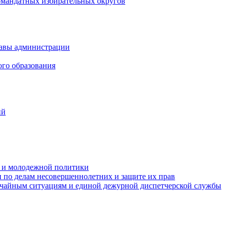
омандатных избирательных округов
лавы администрации
ого образования
ий
та и молодежной политики
 по делам несовершеннолетних и защите их прав
ычайным ситуациям и единой дежурной диспетчерской службы