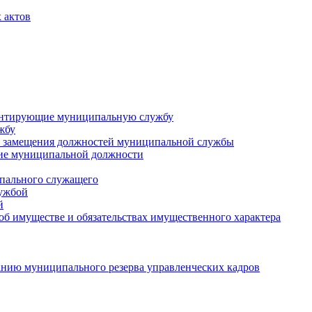
 актов
ментирующие муниципальную службу
жбу
 замещения должностей муниципальной службы
ние муниципальной должности
пального служащего
лужбой
й
 об имуществе и обязательствах имущественного характера
нию муниципального резерва управленческих кадров