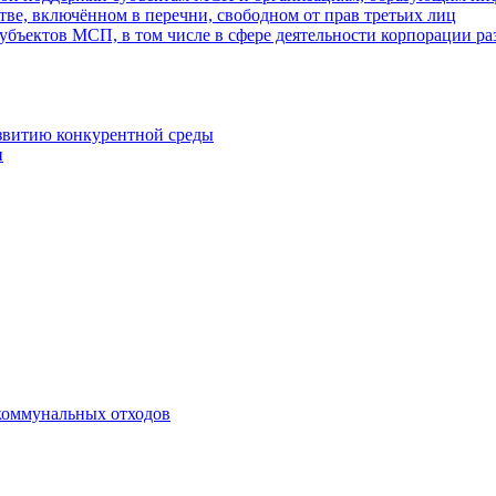
ве, включённом в перечни, свободном от прав третьих лиц
убъектов МСП, в том числе в сфере деятельности корпорации 
азвитию конкурентной среды
и
коммунальных отходов