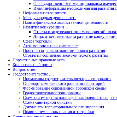
О государственном и муниципальном имущест
Иная информация необходимая для развития с
Неформальная занятость
Международная деятельность
Планы финансово-хозяйственной деятельности
Развитие конкуренции
Отчеты о ходе реализации мероприятий по р
Лица, ответственные за развитие конкуренци
Сфера торговли
Антимонопольный комплаенс
Прогноз социально-экономического развития
Стратегия социально-экономического развития
Нормативные правовые акты
Коллегиальный орган
Вопрос-ответ
Градостроительство
Нормативы градостроительного проектирования
Стандарт комплексного развития территорий
Формирование современной городской среды
Градостроительное зонирование
Схемы размещения площадок накопления твердых 
Схема санитарной очистки
Документы территориального планирования
Правила землепользования и застройки
Инвестиционный портал