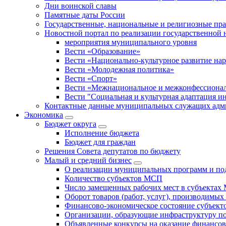
Дни воинской славы
Памятные даты России
Государственные, национальные и религиозные пр
Новостной портал по реализации государственной
мероприятия муниципального уровня
Вести «Образование»
Вести «Национально-культурное развитие на
Вести «Молодежная политика»
Вести «Спорт»
Вести «Межнациональное и межконфессионал
Вести "Социальная и культурная адаптация и
Контактные данные муниципальных служащих адми
Экономика
Бюджет округa
Исполнение бюджета
Бюджет для граждан
Решения Совета депутатов по бюджету
Малый и средний бизнес
О реализации муниципальных программ и по
Количество субъектов МСП
Число замещенных рабочих мест в субъекта
Оборот товаров (работ, услуг), производимы
Финансово-экономическое состояние субъек
Организации, образующие инфраструктуру 
Объявленные конкурсы на оказание финансо