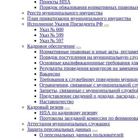
Проекты НПА
Порядок обжалования нормативных правовых
Реестр муниципального имущества
План приватизации муниципального имущества
Исполнение Указов Президента РФ
Указ № 600
Указ № 599
Указ № 597
Кадровое обеспечение
Нормативные правовые и иные акты, регла
Порядок поступления на муниципальную слу
Основные квалификационные требования для
Результаты проведения конкурсов на замеще
Вакансии
Требования к служебному поведению муници
Ограничения, связанные с муниципальной с
Запреты, связанные с муниципальной службо
Представление сведений о доходах, расходах,
Наставничество
Кадровый резерв
НПА по кадровому резерву
Протоколы заседаний комиссии по формирова
Аттестация муниципальных служащих
Защита персональных данных
О персональных данных пользователей