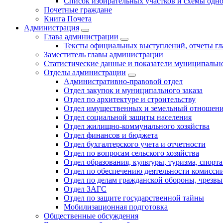
Список избирательных участков и схемы одн
Почетные граждане
Книга Почета
Администрация
Глава администрации
Тексты официальных выступлений, отчеты г
Заместитель главы администрации
Статистические данные и показатели муниципальн
Отделы администрации
Административно-правовой отдел
Отдел закупок и муниципального заказа
Отдел по архитектуре и строительству
Отдел имущественных и земельный отношен
Отдел социальной защиты населения
Отдел жилищно-коммунального хозяйства
Отдел финансов и бюджета
Отдел бухгалтерского учета и отчетности
Отдел по вопросам сельского хозяйства
Отдел образования, культуры, туризма, спор
Отдел по обеспечению деятельности комиссии
Отдел по делам гражданской обороны, чрезв
Отдел ЗАГС
Отдел по защите государственной тайны
Мобилизационная подготовка
Общественные обсуждения