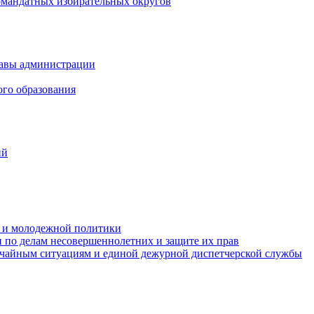
омандатных избирательных округов
лавы администрации
ого образования
ий
та и молодежной политики
 по делам несовершеннолетних и защите их прав
ычайным ситуациям и единой дежурной диспетчерской службы