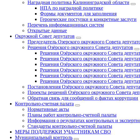
Наградная политика Калининградской области
НПА по наградной политике
Формы документов для заполнения
Героические поступки и конкретные заслуги
Перечень информационных систем
Открытые данные
Окружной Совет депутатов
Председатель Озерского окружного Совета депутат
Решения Озёрского окружного Совета депутатов
Решения Озёрского окружного Совета депутат
Решения Озёрского окружного Совета депутат
Решения Озёрского окружного Совета депутат
Решения Озёрского окружного Совета депутат
Решения Озёрского окружного Совета депутат
Решения Озёрского окружного Совета депутат
Постановления Озёрского окружного Совета депут
Проекты решений Озёрского окружного Совета деп
Обратная связь для сообщений о фактах коррупции
Контрольно-счетная палата
Нормативные акты
Планы работ контрольно-счетной палаты
Информация о результатах контрольных и экспертн
Стандарты контрольно-счетной палаты
МЕРЫ ПОДДЕРЖКИ УЧАСТНИКАМ СВО
Муниципальный контроль