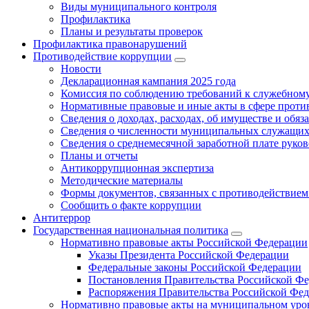
Виды муниципального контроля
Профилактика
Планы и результаты проверок
Профилактика правонарушений
Противодействие коррупции
Новости
Декларационная кампания 2025 года
Комиссия по соблюдению требований к служебному
Нормативные правовые и иные акты в сфере проти
Сведения о доходах, расходах, об имуществе и обяз
Сведения о численности муниципальных служащих и
Сведения о среднемесячной заработной плате рук
Планы и отчеты
Антикоррупционная экспертиза
Методические материалы
Формы документов, связанных с противодействием
Сообщить о факте коррупции
Антитеррор
Государственная национальная политика
Нормативно правовые акты Российской Федерации
Указы Президента Российской Федерации
Федеральные законы Российской Федерации
Постановления Правительства Российской Ф
Распоряжения Правительства Российской Фе
Нормативно правовые акты на муниципальном уров