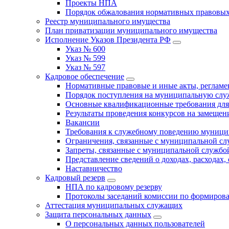
Проекты НПА
Порядок обжалования нормативных правовых
Реестр муниципального имущества
План приватизации муниципального имущества
Исполнение Указов Президента РФ
Указ № 600
Указ № 599
Указ № 597
Кадровое обеспечение
Нормативные правовые и иные акты, регла
Порядок поступления на муниципальную слу
Основные квалификационные требования для
Результаты проведения конкурсов на замеще
Вакансии
Требования к служебному поведению муници
Ограничения, связанные с муниципальной с
Запреты, связанные с муниципальной службо
Представление сведений о доходах, расходах,
Наставничество
Кадровый резерв
НПА по кадровому резерву
Протоколы заседаний комиссии по формирова
Аттестация муниципальных служащих
Защита персональных данных
О персональных данных пользователей