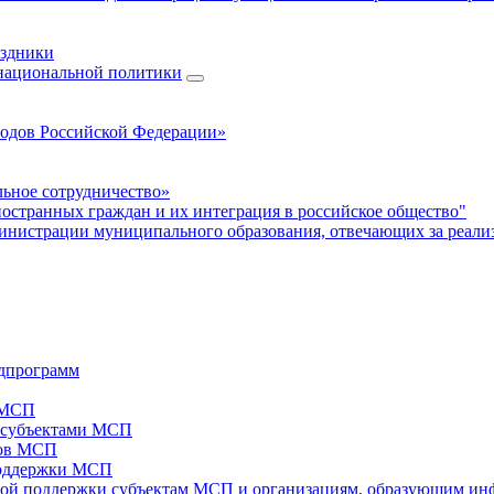
аздники
 национальной политики
родов Российской Федерации»
ьное сотрудничество»
ностранных граждан и их интеграция в российское общество"
нистрации муниципального образования, отвечающих за реали
дпрограмм
х МСП
х субъектами МСП
тов МСП
поддержки МСП
вой поддержки субъектам МСП и организациям, образующим ин