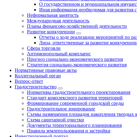
О государственном и муниципальном имущест
Иная информация необходимая для развития с
Неформальная занятость
Международная деятельность
Планы финансово-хозяйственной деятельности
Развитие конкуренции
Отчеты о ходе реализации мероприятий по р
Лица, ответственные за развитие конкуренци
Сфера торговли
Антимонопольный комплаенс
Прогноз социально-экономического развития
Стратегия социально-экономического развития
Нормативные правовые акты
Коллегиальный орган
Вопрос-ответ
Градостроительство
Нормативы градостроительного проектирования
Стандарт комплексного развития территорий
Формирование современной городской среды
Градостроительное зонирование
Схемы размещения площадок накопления твердых 
Схема санитарной очистки
Документы территориального планирования
Правила землепользования и застройки
Инвестиционный портал