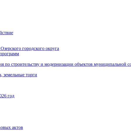
йствие
Озерского городского округа
программ
ия по строительству и модернизации объектов муниципальной с
, земельные торги
026 год
вовых актов