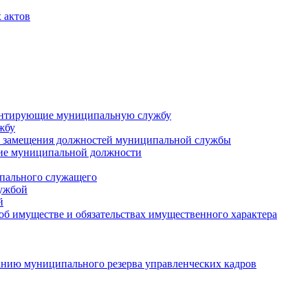
 актов
ментирующие муниципальную службу
жбу
 замещения должностей муниципальной службы
ние муниципальной должности
пального служащего
лужбой
й
 об имуществе и обязательствах имущественного характера
нию муниципального резерва управленческих кадров