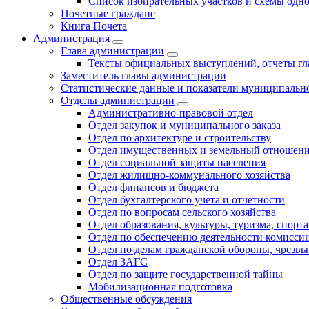
Список избирательных участков и схемы одн
Почетные граждане
Книга Почета
Администрация
Глава администрации
Тексты официальных выступлений, отчеты г
Заместитель главы администрации
Статистические данные и показатели муниципальн
Отделы администрации
Административно-правовой отдел
Отдел закупок и муниципального заказа
Отдел по архитектуре и строительству
Отдел имущественных и земельный отношен
Отдел социальной защиты населения
Отдел жилищно-коммунального хозяйства
Отдел финансов и бюджета
Отдел бухгалтерского учета и отчетности
Отдел по вопросам сельского хозяйства
Отдел образования, культуры, туризма, спор
Отдел по обеспечению деятельности комиссии
Отдел по делам гражданской обороны, чрезв
Отдел ЗАГС
Отдел по защите государственной тайны
Мобилизационная подготовка
Общественные обсуждения