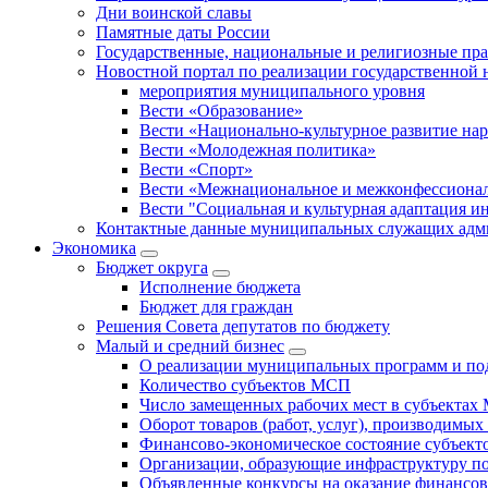
Дни воинской славы
Памятные даты России
Государственные, национальные и религиозные пр
Новостной портал по реализации государственной
мероприятия муниципального уровня
Вести «Образование»
Вести «Национально-культурное развитие на
Вести «Молодежная политика»
Вести «Спорт»
Вести «Межнациональное и межконфессионал
Вести "Социальная и культурная адаптация и
Контактные данные муниципальных служащих адми
Экономика
Бюджет округa
Исполнение бюджета
Бюджет для граждан
Решения Совета депутатов по бюджету
Малый и средний бизнес
О реализации муниципальных программ и по
Количество субъектов МСП
Число замещенных рабочих мест в субъекта
Оборот товаров (работ, услуг), производимы
Финансово-экономическое состояние субъек
Организации, образующие инфраструктуру 
Объявленные конкурсы на оказание финансо