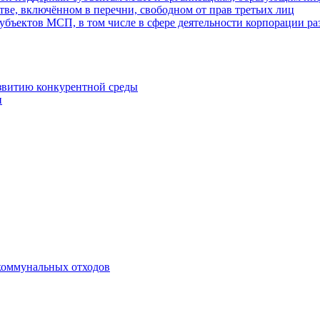
ве, включённом в перечни, свободном от прав третьих лиц
убъектов МСП, в том числе в сфере деятельности корпорации 
азвитию конкурентной среды
и
коммунальных отходов