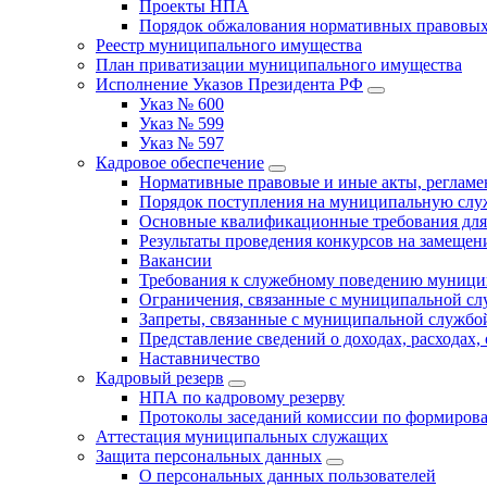
Проекты НПА
Порядок обжалования нормативных правовых
Реестр муниципального имущества
План приватизации муниципального имущества
Исполнение Указов Президента РФ
Указ № 600
Указ № 599
Указ № 597
Кадровое обеспечение
Нормативные правовые и иные акты, регла
Порядок поступления на муниципальную слу
Основные квалификационные требования для
Результаты проведения конкурсов на замеще
Вакансии
Требования к служебному поведению муници
Ограничения, связанные с муниципальной с
Запреты, связанные с муниципальной службо
Представление сведений о доходах, расходах,
Наставничество
Кадровый резерв
НПА по кадровому резерву
Протоколы заседаний комиссии по формирова
Аттестация муниципальных служащих
Защита персональных данных
О персональных данных пользователей