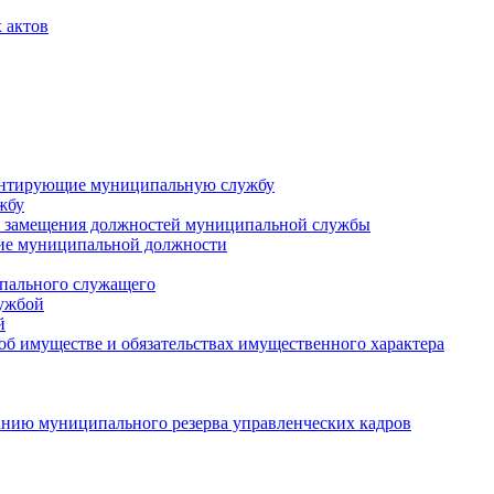
 актов
ментирующие муниципальную службу
жбу
 замещения должностей муниципальной службы
ние муниципальной должности
пального служащего
лужбой
й
 об имуществе и обязательствах имущественного характера
нию муниципального резерва управленческих кадров