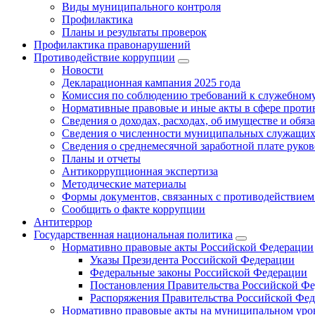
Виды муниципального контроля
Профилактика
Планы и результаты проверок
Профилактика правонарушений
Противодействие коррупции
Новости
Декларационная кампания 2025 года
Комиссия по соблюдению требований к служебному
Нормативные правовые и иные акты в сфере проти
Сведения о доходах, расходах, об имуществе и обяз
Сведения о численности муниципальных служащих и
Сведения о среднемесячной заработной плате рук
Планы и отчеты
Антикоррупционная экспертиза
Методические материалы
Формы документов, связанных с противодействием
Сообщить о факте коррупции
Антитеррор
Государственная национальная политика
Нормативно правовые акты Российской Федерации
Указы Президента Российской Федерации
Федеральные законы Российской Федерации
Постановления Правительства Российской Ф
Распоряжения Правительства Российской Фе
Нормативно правовые акты на муниципальном уров