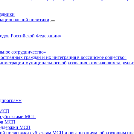
аздники
 национальной политики
родов Российской Федерации»
ьное сотрудничество»
ностранных граждан и их интеграция в российское общество"
нистрации муниципального образования, отвечающих за реали
дпрограмм
х МСП
х субъектами МСП
тов МСП
поддержки МСП
вой поддержки субъектам МСП и организациям, образующим ин