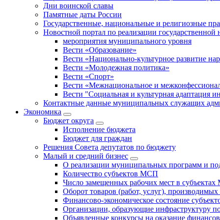
Дни воинской славы
Памятные даты России
Государственные, национальные и религиозные пр
Новостной портал по реализации государственной
мероприятия муниципального уровня
Вести «Образование»
Вести «Национально-культурное развитие на
Вести «Молодежная политика»
Вести «Спорт»
Вести «Межнациональное и межконфессионал
Вести "Социальная и культурная адаптация и
Контактные данные муниципальных служащих адми
Экономика
Бюджет округa
Исполнение бюджета
Бюджет для граждан
Решения Совета депутатов по бюджету
Малый и средний бизнес
О реализации муниципальных программ и по
Количество субъектов МСП
Число замещенных рабочих мест в субъекта
Оборот товаров (работ, услуг), производимы
Финансово-экономическое состояние субъек
Организации, образующие инфраструктуру 
Объявленные конкурсы на оказание финансо