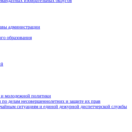
омандатных избирательных округов
лавы администрации
ого образования
ий
та и молодежной политики
 по делам несовершеннолетних и защите их прав
ычайным ситуациям и единой дежурной диспетчерской службы