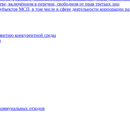
ве, включённом в перечни, свободном от прав третьих лиц
убъектов МСП, в том числе в сфере деятельности корпорации 
азвитию конкурентной среды
и
коммунальных отходов