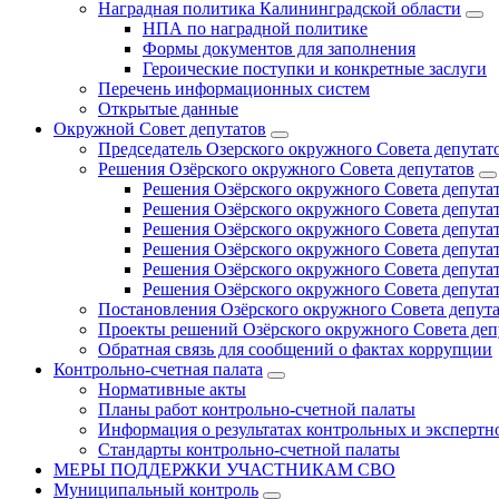
Наградная политика Калининградской области
НПА по наградной политике
Формы документов для заполнения
Героические поступки и конкретные заслуги
Перечень информационных систем
Открытые данные
Окружной Совет депутатов
Председатель Озерского окружного Совета депутат
Решения Озёрского окружного Совета депутатов
Решения Озёрского окружного Совета депутат
Решения Озёрского окружного Совета депутат
Решения Озёрского окружного Совета депутат
Решения Озёрского окружного Совета депутат
Решения Озёрского окружного Совета депутат
Решения Озёрского окружного Совета депутат
Постановления Озёрского окружного Совета депут
Проекты решений Озёрского окружного Совета деп
Обратная связь для сообщений о фактах коррупции
Контрольно-счетная палата
Нормативные акты
Планы работ контрольно-счетной палаты
Информация о результатах контрольных и экспертн
Стандарты контрольно-счетной палаты
МЕРЫ ПОДДЕРЖКИ УЧАСТНИКАМ СВО
Муниципальный контроль