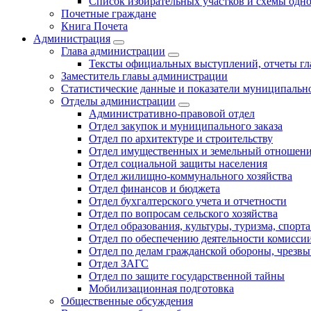
Список избирательных участков и схемы одн
Почетные граждане
Книга Почета
Администрация
Глава администрации
Тексты официальных выступлений, отчеты г
Заместитель главы администрации
Статистические данные и показатели муниципальн
Отделы администрации
Административно-правовой отдел
Отдел закупок и муниципального заказа
Отдел по архитектуре и строительству
Отдел имущественных и земельный отношен
Отдел социальной защиты населения
Отдел жилищно-коммунального хозяйства
Отдел финансов и бюджета
Отдел бухгалтерского учета и отчетности
Отдел по вопросам сельского хозяйства
Отдел образования, культуры, туризма, спор
Отдел по обеспечению деятельности комиссии
Отдел по делам гражданской обороны, чрезв
Отдел ЗАГС
Отдел по защите государственной тайны
Мобилизационная подготовка
Общественные обсуждения