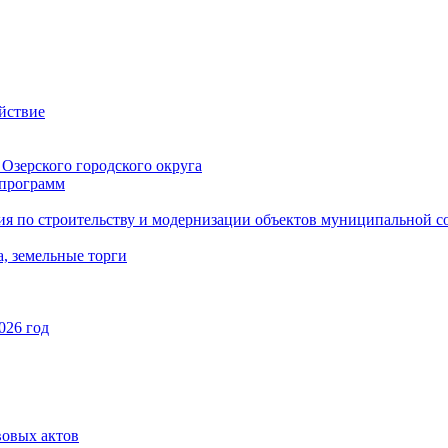
йствие
Озерского городского округа
программ
ия по строительству и модернизации объектов муниципальной с
, земельные торги
026 год
вовых актов