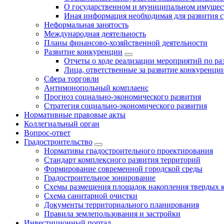
О государственном и муниципальном имущест
Иная информация необходимая для развития с
Неформальная занятость
Международная деятельность
Планы финансово-хозяйственной деятельности
Развитие конкуренции
Отчеты о ходе реализации мероприятий по р
Лица, ответственные за развитие конкуренци
Сфера торговли
Антимонопольный комплаенс
Прогноз социально-экономического развития
Стратегия социально-экономического развития
Нормативные правовые акты
Коллегиальный орган
Вопрос-ответ
Градостроительство
Нормативы градостроительного проектирования
Стандарт комплексного развития территорий
Формирование современной городской среды
Градостроительное зонирование
Схемы размещения площадок накопления твердых 
Схема санитарной очистки
Документы территориального планирования
Правила землепользования и застройки
Инвестиционный портал