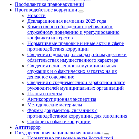
Профилактика правонарушений
Противодействие коррупции
Новости
Декларационная кампания 2025 года
Комиссия по соблюдению требований к
служебному поведению и урегулированию
конфликта интересов
Нормативные правовые и иные акты в сфере
противодействия коррупции
Сведения о доходах, расходах, об имуществе и
обязательствах имущественного характера
Сведения о численности муниципальных
служащих и о фактических затратах на их
денежное содержание
Сведения о среднемесячной заработной плате
руководителей муниципальных организаций
Планы и отчеты
Антикоррупционная экспертиза
Методические материалы
Формы документов, связанных с
противодействием коррупции, для заполнения
Сообщить о факте коррупции
Антитеррор
Государственная национальная политика
Нормативно правовые акты Российской