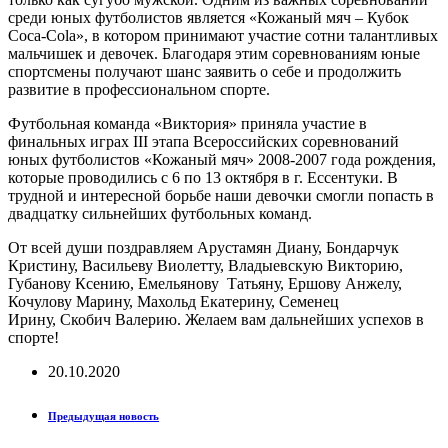
среди юных футболистов является «Кожаный мяч – Кубок
Coca-Cola», в котором принимают участие сотни талантливых
мальчишек и девочек. Благодаря этим соревнованиям юные
спортсмены получают шанс заявить о себе и продолжить
развитие в профессиональном спорте.
Футбольная команда «Виктория» приняла участие в
финальных играх III этапа Всероссийских соревнований
юных футболистов «Кожаный мяч» 2008-2007 года рождения,
которые проводились с 6 по 13 октября в г. Ессентуки. В
трудной и интересной борьбе наши девочки смогли попасть в
двадцатку сильнейших футбольных команд.
От всей души поздравляем Арустамян Диану, Бондарчук
Кристину, Васильеву Виолетту, Владыевскую Викторию,
Губанову Ксению, Емельянову Татьяну, Ершову Анжелу,
Кочулову Марину, Махольд Екатерину, Семенец
Ирину, Скобич Валерию. Желаем вам дальнейших успехов в
спорте!
20.10.2020
Предыдущая новость