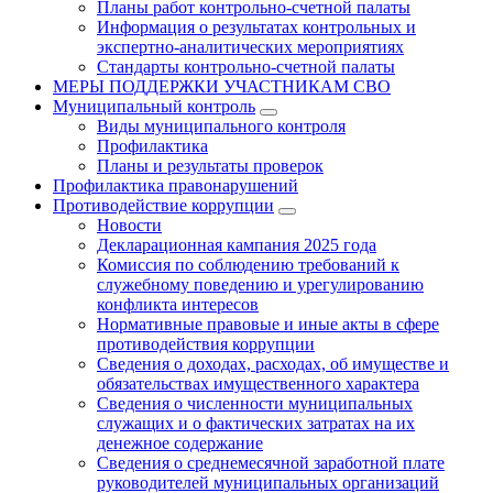
Планы работ контрольно-счетной палаты
Информация о результатах контрольных и
экспертно-аналитических мероприятиях
Стандарты контрольно-счетной палаты
МЕРЫ ПОДДЕРЖКИ УЧАСТНИКАМ СВО
Муниципальный контроль
Виды муниципального контроля
Профилактика
Планы и результаты проверок
Профилактика правонарушений
Противодействие коррупции
Новости
Декларационная кампания 2025 года
Комиссия по соблюдению требований к
служебному поведению и урегулированию
конфликта интересов
Нормативные правовые и иные акты в сфере
противодействия коррупции
Сведения о доходах, расходах, об имуществе и
обязательствах имущественного характера
Сведения о численности муниципальных
служащих и о фактических затратах на их
денежное содержание
Сведения о среднемесячной заработной плате
руководителей муниципальных организаций