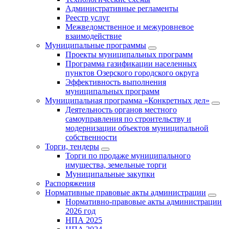
Административные регламенты
Реестр услуг
Межведомственное и межуровневое
взаимодействие
Муниципальные программы
Проекты муниципальных программ
Программа газификации населенных
пунктов Озерского городского округа
Эффективность выполнения
муниципальных программ
Муниципальная программа «Конкретных дел»
Деятельность органов местного
самоуправления по строительству и
модернизации объектов муниципальной
собственности
Торги, тендеры
Торги по продаже муниципального
имущества, земельные торги
Муниципальные закупки
Распоряжения
Нормативные правовые акты администрации
Нормативно-правовые акты администрации
2026 год
НПА 2025