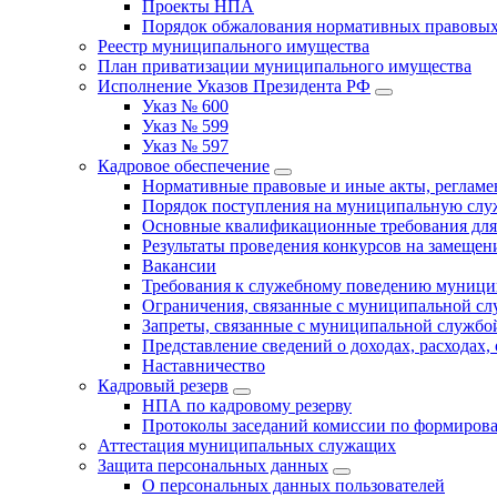
Проекты НПА
Порядок обжалования нормативных правовых
Реестр муниципального имущества
План приватизации муниципального имущества
Исполнение Указов Президента РФ
Указ № 600
Указ № 599
Указ № 597
Кадровое обеспечение
Нормативные правовые и иные акты, регла
Порядок поступления на муниципальную слу
Основные квалификационные требования для
Результаты проведения конкурсов на замеще
Вакансии
Требования к служебному поведению муници
Ограничения, связанные с муниципальной с
Запреты, связанные с муниципальной службо
Представление сведений о доходах, расходах,
Наставничество
Кадровый резерв
НПА по кадровому резерву
Протоколы заседаний комиссии по формирова
Аттестация муниципальных служащих
Защита персональных данных
О персональных данных пользователей