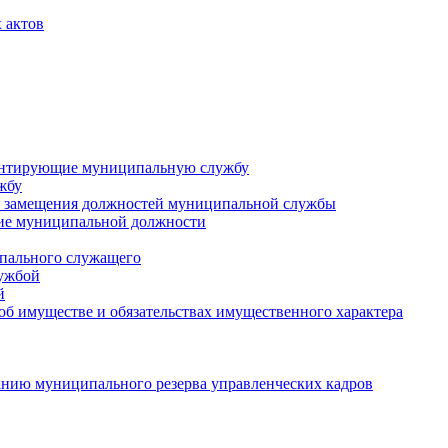
 актов
ментирующие муниципальную службу
жбу
 замещения должностей муниципальной службы
ние муниципальной должности
пального служащего
лужбой
й
 об имуществе и обязательствах имущественного характера
нию муниципального резерва управленческих кадров