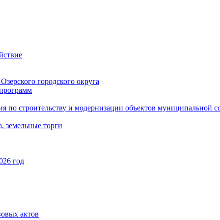
йствие
Озерского городского округа
программ
ия по строительству и модернизации объектов муниципальной с
, земельные торги
026 год
вовых актов