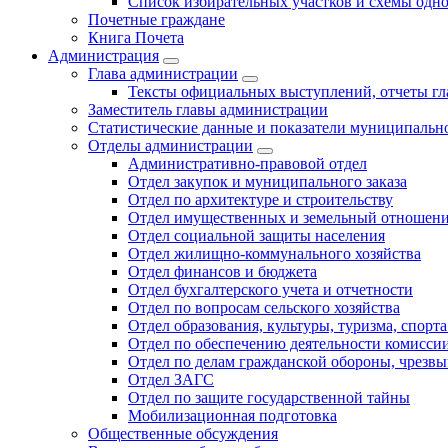
Список избирательных участков и схемы одн
Почетные граждане
Книга Почета
Администрация
Глава администрации
Тексты официальных выступлений, отчеты г
Заместитель главы администрации
Статистические данные и показатели муниципальн
Отделы администрации
Административно-правовой отдел
Отдел закупок и муниципального заказа
Отдел по архитектуре и строительству
Отдел имущественных и земельный отношен
Отдел социальной защиты населения
Отдел жилищно-коммунального хозяйства
Отдел финансов и бюджета
Отдел бухгалтерского учета и отчетности
Отдел по вопросам сельского хозяйства
Отдел образования, культуры, туризма, спор
Отдел по обеспечению деятельности комиссии
Отдел по делам гражданской обороны, чрезв
Отдел ЗАГС
Отдел по защите государственной тайны
Мобилизационная подготовка
Общественные обсуждения