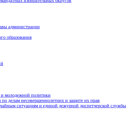
омандатных избирательных округов
лавы администрации
ого образования
ий
та и молодежной политики
 по делам несовершеннолетних и защите их прав
ычайным ситуациям и единой дежурной диспетчерской службы