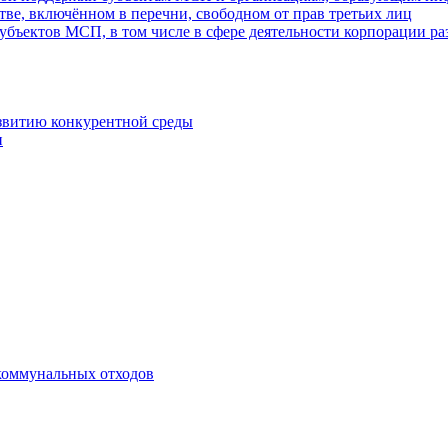
ве, включённом в перечни, свободном от прав третьих лиц
убъектов МСП, в том числе в сфере деятельности корпорации 
азвитию конкурентной среды
и
коммунальных отходов