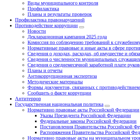
Виды муниципального контроля
Профилактика
Планы и результаты проверок
Профилактика правонарушений
Противодействие коррупции
Новости
Декларационная кампания 2025 года
Комиссия по соблюдению требований к служебному
Нормативные правовые и иные акты в сфере проти
Сведения о доходах, расходах, об имуществе и обяз
Сведения о численности муниципальных служащих и
Сведения о среднемесячной заработной плате рук
Планы и отчеты
Антикоррупционная экспертиза
Методические материалы
Формы документов, связанных с противодействием
Сообщить о факте коррупции
Антитеррор
Государственная национальная политика
Нормативно правовые акты Российской Федерации
Указы Президента Российской Федерации
Федеральные законы Российской Федерации
Постановления Правительства Российской Ф
Распоряжения Правительства Российской Фе
Нормативно правовые акты на муниципальном уров