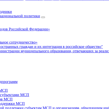
аздники
 национальной политики
родов Российской Федерации»
ьное сотрудничество»
ностранных граждан и их интеграция в российское общество"
нистрации муниципального образования, отвечающих за реали
дпрограмм
х МСП
х субъектами МСП
тов МСП
поддержки МСП
вой поддержки субъектам МСП и организациям, образующим ин