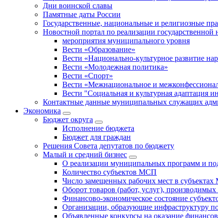
Дни воинской славы
Памятные даты России
Государственные, национальные и религиозные пр
Новостной портал по реализации государственной
мероприятия муниципального уровня
Вести «Образование»
Вести «Национально-культурное развитие на
Вести «Молодежная политика»
Вести «Спорт»
Вести «Межнациональное и межконфессионал
Вести "Социальная и культурная адаптация и
Контактные данные муниципальных служащих адми
Экономика
Бюджет округa
Исполнение бюджета
Бюджет для граждан
Решения Совета депутатов по бюджету
Малый и средний бизнес
О реализации муниципальных программ и по
Количество субъектов МСП
Число замещенных рабочих мест в субъекта
Оборот товаров (работ, услуг), производимы
Финансово-экономическое состояние субъек
Организации, образующие инфраструктуру 
Объявленные конкурсы на оказание финансо