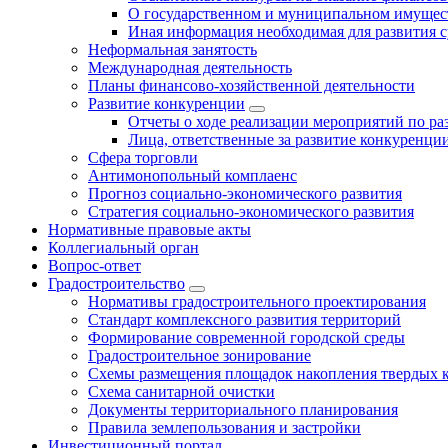
О государственном и муниципальном имущест
Иная информация необходимая для развития с
Неформальная занятость
Международная деятельность
Планы финансово-хозяйственной деятельности
Развитие конкуренции
Отчеты о ходе реализации мероприятий по р
Лица, ответственные за развитие конкуренци
Сфера торговли
Антимонопольный комплаенс
Прогноз социально-экономического развития
Стратегия социально-экономического развития
Нормативные правовые акты
Коллегиальный орган
Вопрос-ответ
Градостроительство
Нормативы градостроительного проектирования
Стандарт комплексного развития территорий
Формирование современной городской среды
Градостроительное зонирование
Схемы размещения площадок накопления твердых 
Схема санитарной очистки
Документы территориального планирования
Правила землепользования и застройки
Инвестиционный портал