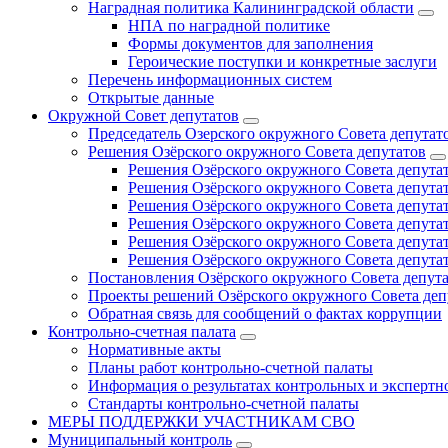
Наградная политика Калининградской области
НПА по наградной политике
Формы документов для заполнения
Героические поступки и конкретные заслуги
Перечень информационных систем
Открытые данные
Окружной Совет депутатов
Председатель Озерского окружного Совета депутат
Решения Озёрского окружного Совета депутатов
Решения Озёрского окружного Совета депутат
Решения Озёрского окружного Совета депутат
Решения Озёрского окружного Совета депутат
Решения Озёрского окружного Совета депутат
Решения Озёрского окружного Совета депутат
Решения Озёрского окружного Совета депутат
Постановления Озёрского окружного Совета депут
Проекты решений Озёрского окружного Совета деп
Обратная связь для сообщений о фактах коррупции
Контрольно-счетная палата
Нормативные акты
Планы работ контрольно-счетной палаты
Информация о результатах контрольных и экспертн
Стандарты контрольно-счетной палаты
МЕРЫ ПОДДЕРЖКИ УЧАСТНИКАМ СВО
Муниципальный контроль