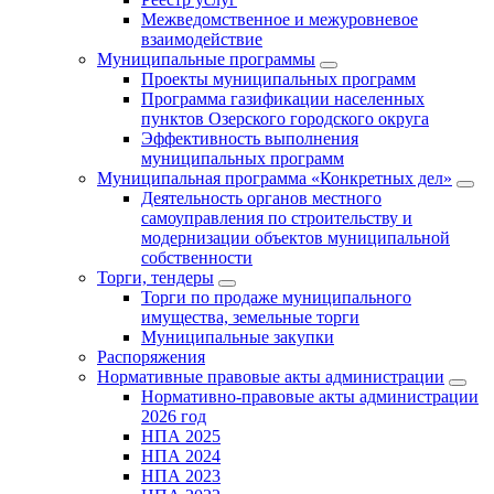
Межведомственное и межуровневое
взаимодействие
Муниципальные программы
Проекты муниципальных программ
Программа газификации населенных
пунктов Озерского городского округа
Эффективность выполнения
муниципальных программ
Муниципальная программа «Конкретных дел»
Деятельность органов местного
самоуправления по строительству и
модернизации объектов муниципальной
собственности
Торги, тендеры
Торги по продаже муниципального
имущества, земельные торги
Муниципальные закупки
Распоряжения
Нормативные правовые акты администрации
Нормативно-правовые акты администрации
2026 год
НПА 2025
НПА 2024
НПА 2023