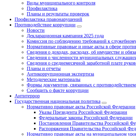
Виды муниципального контроля
Профилактика
Планы и результаты проверок
Профилактика правонарушений
Противодействие коррупции
Новости
Декларационная кампания 2025 года
Комиссия по соблюдению требований к служебному
Нормативные правовые и иные акты в сфере проти
Сведения о доходах, расходах, об имуществе и обяз
Сведения о численности муниципальных служащих и
Сведения о среднемесячной заработной плате рук
Планы и отчеты
Антикоррупционная экспертиза
Методические материалы
Формы документов, связанных с противодействием
Сообщить о факте коррупции
Антитеррор
Государственная национальная политика
Нормативно правовые акты Российской Федерации
Указы Президента Российской Федерации
Федеральные законы Российской Федерации
Постановления Правительства Российской Ф
Распоряжения Правительства Российской Фе
Нормативно правовые акты на муниципальном уров