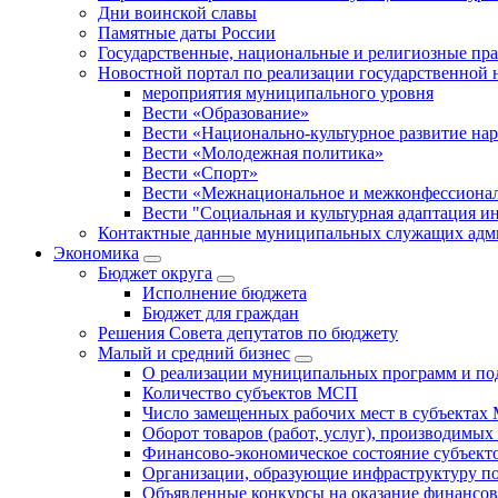
Дни воинской славы
Памятные даты России
Государственные, национальные и религиозные пр
Новостной портал по реализации государственной
мероприятия муниципального уровня
Вести «Образование»
Вести «Национально-культурное развитие на
Вести «Молодежная политика»
Вести «Спорт»
Вести «Межнациональное и межконфессионал
Вести "Социальная и культурная адаптация и
Контактные данные муниципальных служащих адми
Экономика
Бюджет округa
Исполнение бюджета
Бюджет для граждан
Решения Совета депутатов по бюджету
Малый и средний бизнес
О реализации муниципальных программ и по
Количество субъектов МСП
Число замещенных рабочих мест в субъекта
Оборот товаров (работ, услуг), производимы
Финансово-экономическое состояние субъек
Организации, образующие инфраструктуру 
Объявленные конкурсы на оказание финансо