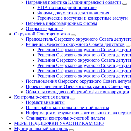
Наградная политика Калининградской области
НПА по наградной политике
Формы документов для заполнения
Героические поступки и конкретные заслуги
Перечень информационных систем
Открытые данные
Окружной Совет депутатов
Председатель Озерского окружного Совета депутат
Решения Озёрского окружного Совета депутатов
Решения Озёрского окружного Совета депутат
Решения Озёрского окружного Совета депутат
Решения Озёрского окружного Совета депутат
Решения Озёрского окружного Совета депутат
Решения Озёрского окружного Совета депутат
Решения Озёрского окружного Совета депутат
Постановления Озёрского окружного Совета депут
Проекты решений Озёрского окружного Совета деп
Обратная связь для сообщений о фактах коррупции
Контрольно-счетная палата
Нормативные акты
Планы работ контрольно-счетной палаты
Информация о результатах контрольных и экспертн
Стандарты контрольно-счетной палаты
МЕРЫ ПОДДЕРЖКИ УЧАСТНИКАМ СВО
Муниципальный контроль