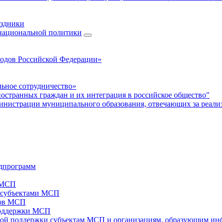
аздники
 национальной политики
родов Российской Федерации»
ьное сотрудничество»
ностранных граждан и их интеграция в российское общество"
нистрации муниципального образования, отвечающих за реали
дпрограмм
х МСП
х субъектами МСП
тов МСП
поддержки МСП
вой поддержки субъектам МСП и организациям, образующим ин