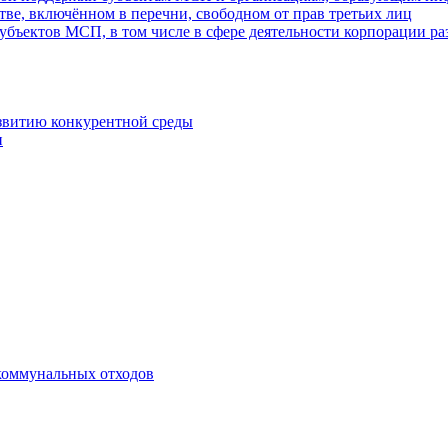
ве, включённом в перечни, свободном от прав третьих лиц
убъектов МСП, в том числе в сфере деятельности корпорации 
азвитию конкурентной среды
и
коммунальных отходов