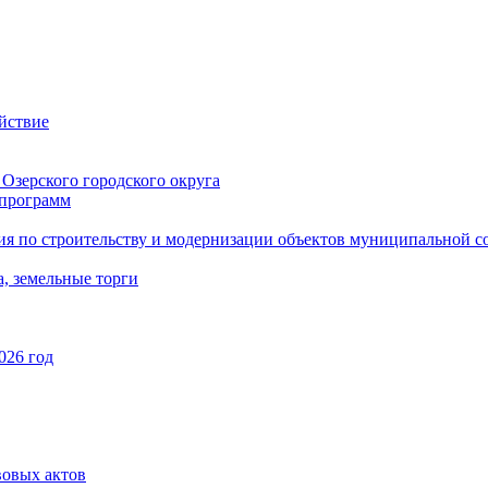
йствие
Озерского городского округа
программ
ия по строительству и модернизации объектов муниципальной с
, земельные торги
026 год
вовых актов