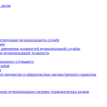
 актов
ментирующие муниципальную службу
жбу
 замещения должностей муниципальной службы
ние муниципальной должности
пального служащего
лужбой
й
 об имуществе и обязательствах имущественного характера
нию муниципального резерва управленческих кадров