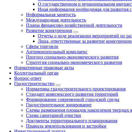
О государственном и муниципальном имущест
Иная информация необходимая для развития с
Неформальная занятость
Международная деятельность
Планы финансово-хозяйственной деятельности
Развитие конкуренции
Отчеты о ходе реализации мероприятий по р
Лица, ответственные за развитие конкуренци
Сфера торговли
Антимонопольный комплаенс
Прогноз социально-экономического развития
Стратегия социально-экономического развития
Нормативные правовые акты
Коллегиальный орган
Вопрос-ответ
Градостроительство
Нормативы градостроительного проектирования
Стандарт комплексного развития территорий
Формирование современной городской среды
Градостроительное зонирование
Схемы размещения площадок накопления твердых 
Схема санитарной очистки
Документы территориального планирования
Правила землепользования и застройки
Инвестиционный портал