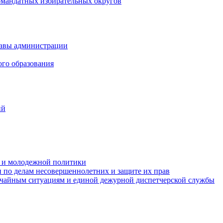
омандатных избирательных округов
лавы администрации
ого образования
ий
та и молодежной политики
 по делам несовершеннолетних и защите их прав
ычайным ситуациям и единой дежурной диспетчерской службы