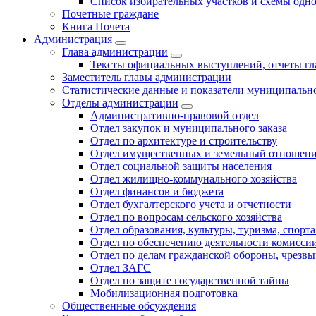
Список избирательных участков и схемы одн
Почетные граждане
Книга Почета
Администрация
Глава администрации
Тексты официальных выступлений, отчеты г
Заместитель главы администрации
Статистические данные и показатели муниципальн
Отделы администрации
Административно-правовой отдел
Отдел закупок и муниципального заказа
Отдел по архитектуре и строительству
Отдел имущественных и земельный отношен
Отдел социальной защиты населения
Отдел жилищно-коммунального хозяйства
Отдел финансов и бюджета
Отдел бухгалтерского учета и отчетности
Отдел по вопросам сельского хозяйства
Отдел образования, культуры, туризма, спор
Отдел по обеспечению деятельности комиссии
Отдел по делам гражданской обороны, чрезв
Отдел ЗАГС
Отдел по защите государственной тайны
Мобилизационная подготовка
Общественные обсуждения