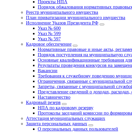
Проекты НПА
Порядок обжалования нормативных правовых
Реестр муниципального имущества
План приватизации муниципального имущества
Исполнение Указов Президента РФ
Указ № 600
Указ № 599
Указ № 597
Кадровое обеспечение
Нормативные правовые и иные акты, регла
Порядок поступления на муниципальную слу
Основные квалификационные требования для
Результаты проведения конкурсов на замеще
Вакансии
Требования к служебному поведению муници
Ограничения, связанные с муниципальной с
Запреты, связанные с муниципальной службо
Представление сведений о доходах, расходах,
Наставничество
Кадровый резерв
НПА по кадровому резерву
Протоколы заседаний комиссии по формирова
Аттестация муниципальных служащих
Защита персональных данных
О персональных данных пользователей