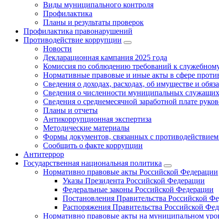
Виды муниципального контроля
Профилактика
Планы и результаты проверок
Профилактика правонарушений
Противодействие коррупции
Новости
Декларационная кампания 2025 года
Комиссия по соблюдению требований к служебному
Нормативные правовые и иные акты в сфере проти
Сведения о доходах, расходах, об имуществе и обяз
Сведения о численности муниципальных служащих и
Сведения о среднемесячной заработной плате рук
Планы и отчеты
Антикоррупционная экспертиза
Методические материалы
Формы документов, связанных с противодействием
Сообщить о факте коррупции
Антитеррор
Государственная национальная политика
Нормативно правовые акты Российской Федерации
Указы Президента Российской Федерации
Федеральные законы Российской Федерации
Постановления Правительства Российской Ф
Распоряжения Правительства Российской Фе
Нормативно правовые акты на муниципальном уров