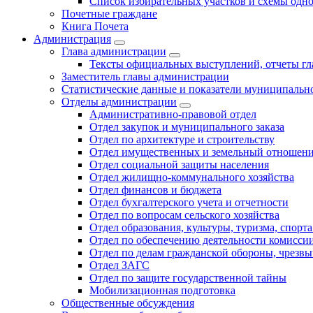
Список избирательных участков и схемы одн
Почетные граждане
Книга Почета
Администрация
Глава администрации
Тексты официальных выступлений, отчеты г
Заместитель главы администрации
Статистические данные и показатели муниципальн
Отделы администрации
Административно-правовой отдел
Отдел закупок и муниципального заказа
Отдел по архитектуре и строительству
Отдел имущественных и земельный отношен
Отдел социальной защиты населения
Отдел жилищно-коммунального хозяйства
Отдел финансов и бюджета
Отдел бухгалтерского учета и отчетности
Отдел по вопросам сельского хозяйства
Отдел образования, культуры, туризма, спор
Отдел по обеспечению деятельности комиссии
Отдел по делам гражданской обороны, чрезв
Отдел ЗАГС
Отдел по защите государственной тайны
Мобилизационная подготовка
Общественные обсуждения