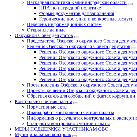
Наградная политика Калининградской области
НПА по наградной политике
Формы документов для заполнения
Героические поступки и конкретные заслуги
Перечень информационных систем
Открытые данные
Окружной Совет депутатов
Председатель Озерского окружного Совета депутат
Решения Озёрского окружного Совета депутатов
Решения Озёрского окружного Совета депутат
Решения Озёрского окружного Совета депутат
Решения Озёрского окружного Совета депутат
Решения Озёрского окружного Совета депутат
Решения Озёрского окружного Совета депутат
Решения Озёрского окружного Совета депутат
Постановления Озёрского окружного Совета депут
Проекты решений Озёрского окружного Совета деп
Обратная связь для сообщений о фактах коррупции
Контрольно-счетная палата
Нормативные акты
Планы работ контрольно-счетной палаты
Информация о результатах контрольных и экспертн
Стандарты контрольно-счетной палаты
МЕРЫ ПОДДЕРЖКИ УЧАСТНИКАМ СВО
Муниципальный контроль