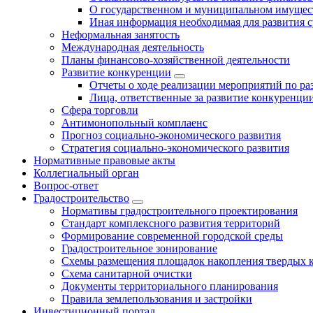
О государственном и муниципальном имущест
Иная информация необходимая для развития с
Неформальная занятость
Международная деятельность
Планы финансово-хозяйственной деятельности
Развитие конкуренции
Отчеты о ходе реализации мероприятий по р
Лица, ответственные за развитие конкуренци
Сфера торговли
Антимонопольный комплаенс
Прогноз социально-экономического развития
Стратегия социально-экономического развития
Нормативные правовые акты
Коллегиальный орган
Вопрос-ответ
Градостроительство
Нормативы градостроительного проектирования
Стандарт комплексного развития территорий
Формирование современной городской среды
Градостроительное зонирование
Схемы размещения площадок накопления твердых 
Схема санитарной очистки
Документы территориального планирования
Правила землепользования и застройки
Инвестиционный портал