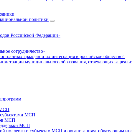
аздники
 национальной политики
родов Российской Федерации»
ьное сотрудничество»
ностранных граждан и их интеграция в российское общество"
нистрации муниципального образования, отвечающих за реали
дпрограмм
х МСП
х субъектами МСП
тов МСП
поддержки МСП
вой поддержки субъектам МСП и организациям, образующим ин