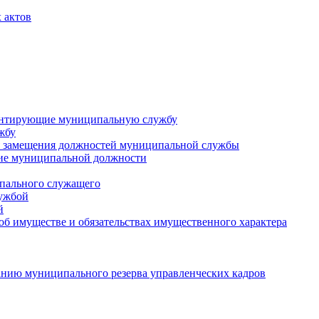
 актов
ментирующие муниципальную службу
жбу
 замещения должностей муниципальной службы
ние муниципальной должности
пального служащего
лужбой
й
 об имуществе и обязательствах имущественного характера
нию муниципального резерва управленческих кадров