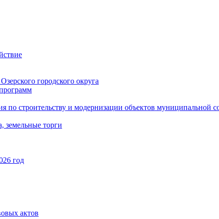
йствие
Озерского городского округа
программ
ия по строительству и модернизации объектов муниципальной с
, земельные торги
026 год
вовых актов