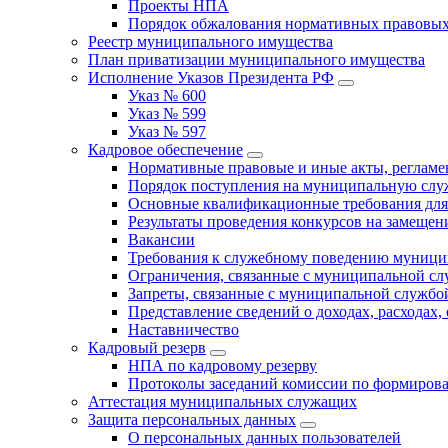
Проекты НПА
Порядок обжалования нормативных правовых
Реестр муниципального имущества
План приватизации муниципального имущества
Исполнение Указов Президента РФ
Указ № 600
Указ № 599
Указ № 597
Кадровое обеспечение
Нормативные правовые и иные акты, регла
Порядок поступления на муниципальную слу
Основные квалификационные требования для
Результаты проведения конкурсов на замеще
Вакансии
Требования к служебному поведению муници
Ограничения, связанные с муниципальной с
Запреты, связанные с муниципальной службо
Представление сведений о доходах, расходах,
Наставничество
Кадровый резерв
НПА по кадровому резерву
Протоколы заседаний комиссии по формирова
Аттестация муниципальных служащих
Защита персональных данных
О персональных данных пользователей