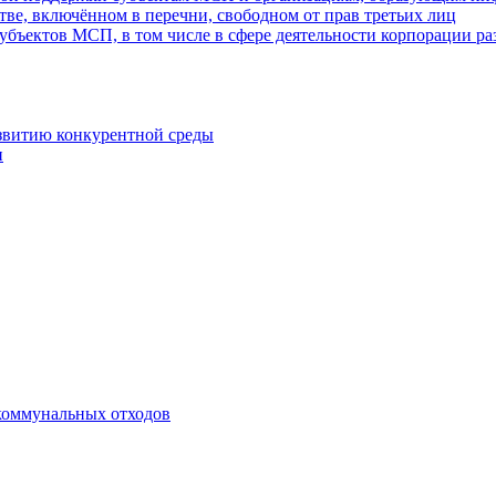
ве, включённом в перечни, свободном от прав третьих лиц
убъектов МСП, в том числе в сфере деятельности корпорации 
азвитию конкурентной среды
и
коммунальных отходов