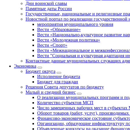
Дни воинской славы
Памятные даты России
Государственные, национальные и религиозные пр
Новостной портал по реализации государственной
мероприятия муниципального уровня
Вести «Образование»
Вести «Национально-культурное развитие на
Вести «Молодежная политика»
Вести «Спорт»
Вести «Межнациональное и межконфессионал
Вести "Социальная и культурная адаптация и
Контактные данные муниципальных служащих адми
Экономика
Бюджет округa
Исполнение бюджета
Бюджет для граждан
Решения Совета депутатов по бюджету
Малый и средний бизнес
О реализации муниципальных программ и по
Количество субъектов МСП
Число замещенных рабочих мест в субъекта
Оборот товаров (работ, услуг), производимы
Финансово-экономическое состояние субъек
Организации, образующие инфраструктуру 
Объявленные конкурсы на оказание финансо