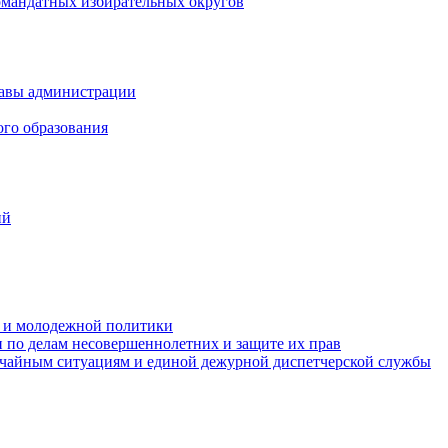
омандатных избирательных округов
лавы администрации
ого образования
ий
та и молодежной политики
 по делам несовершеннолетних и защите их прав
ычайным ситуациям и единой дежурной диспетчерской службы