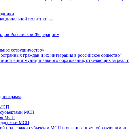
аздники
 национальной политики
родов Российской Федерации»
ьное сотрудничество»
ностранных граждан и их интеграция в российское общество"
нистрации муниципального образования, отвечающих за реали
дпрограмм
х МСП
х субъектами МСП
тов МСП
поддержки МСП
вой поддержки субъектам МСП и организациям, образующим ин