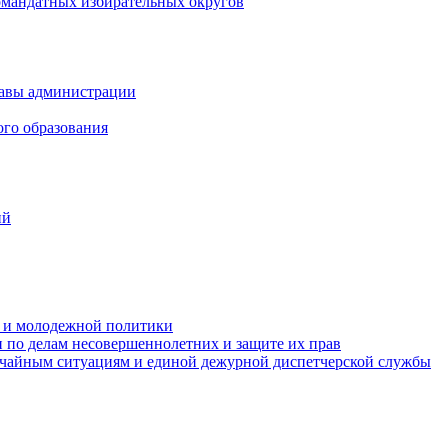
омандатных избирательных округов
лавы администрации
ого образования
ий
та и молодежной политики
 по делам несовершеннолетних и защите их прав
ычайным ситуациям и единой дежурной диспетчерской службы