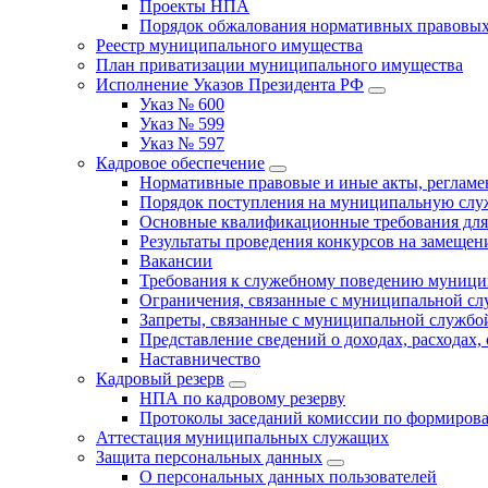
Проекты НПА
Порядок обжалования нормативных правовых
Реестр муниципального имущества
План приватизации муниципального имущества
Исполнение Указов Президента РФ
Указ № 600
Указ № 599
Указ № 597
Кадровое обеспечение
Нормативные правовые и иные акты, регла
Порядок поступления на муниципальную слу
Основные квалификационные требования для
Результаты проведения конкурсов на замеще
Вакансии
Требования к служебному поведению муници
Ограничения, связанные с муниципальной с
Запреты, связанные с муниципальной службо
Представление сведений о доходах, расходах,
Наставничество
Кадровый резерв
НПА по кадровому резерву
Протоколы заседаний комиссии по формирова
Аттестация муниципальных служащих
Защита персональных данных
О персональных данных пользователей