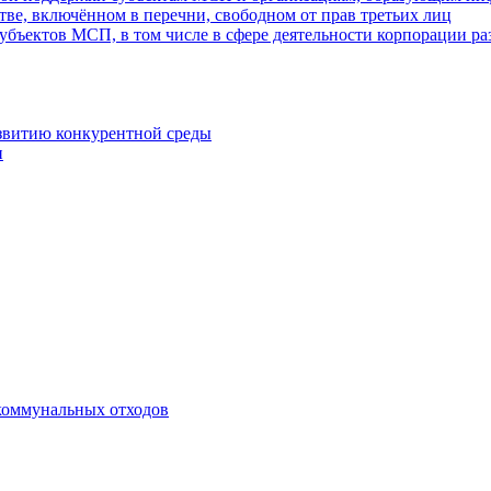
ве, включённом в перечни, свободном от прав третьих лиц
убъектов МСП, в том числе в сфере деятельности корпорации 
азвитию конкурентной среды
и
коммунальных отходов