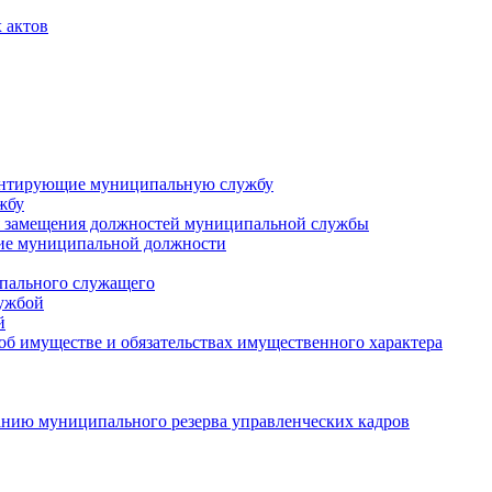
 актов
ментирующие муниципальную службу
жбу
 замещения должностей муниципальной службы
ние муниципальной должности
пального служащего
лужбой
й
 об имуществе и обязательствах имущественного характера
нию муниципального резерва управленческих кадров