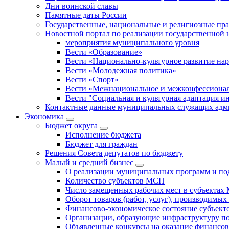
Дни воинской славы
Памятные даты России
Государственные, национальные и религиозные пр
Новостной портал по реализации государственной
мероприятия муниципального уровня
Вести «Образование»
Вести «Национально-культурное развитие на
Вести «Молодежная политика»
Вести «Спорт»
Вести «Межнациональное и межконфессионал
Вести "Социальная и культурная адаптация и
Контактные данные муниципальных служащих адми
Экономика
Бюджет округa
Исполнение бюджета
Бюджет для граждан
Решения Совета депутатов по бюджету
Малый и средний бизнес
О реализации муниципальных программ и по
Количество субъектов МСП
Число замещенных рабочих мест в субъекта
Оборот товаров (работ, услуг), производимы
Финансово-экономическое состояние субъек
Организации, образующие инфраструктуру 
Объявленные конкурсы на оказание финансо