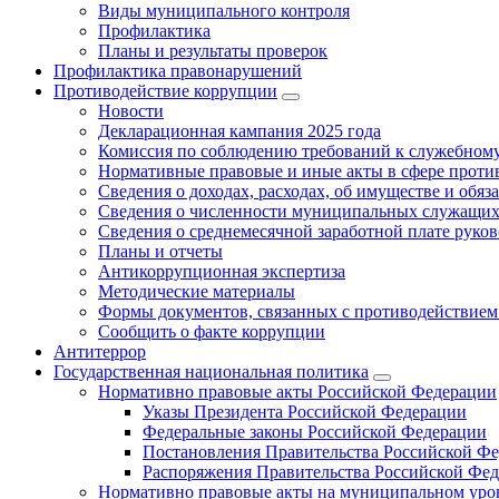
Виды муниципального контроля
Профилактика
Планы и результаты проверок
Профилактика правонарушений
Противодействие коррупции
Новости
Декларационная кампания 2025 года
Комиссия по соблюдению требований к служебному
Нормативные правовые и иные акты в сфере проти
Сведения о доходах, расходах, об имуществе и обяз
Сведения о численности муниципальных служащих и
Сведения о среднемесячной заработной плате рук
Планы и отчеты
Антикоррупционная экспертиза
Методические материалы
Формы документов, связанных с противодействием
Сообщить о факте коррупции
Антитеррор
Государственная национальная политика
Нормативно правовые акты Российской Федерации
Указы Президента Российской Федерации
Федеральные законы Российской Федерации
Постановления Правительства Российской Ф
Распоряжения Правительства Российской Фе
Нормативно правовые акты на муниципальном уров