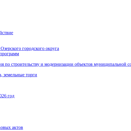
йствие
Озерского городского округа
программ
ия по строительству и модернизации объектов муниципальной с
, земельные торги
026 год
вовых актов