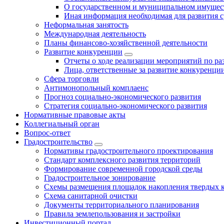
О государственном и муниципальном имущест
Иная информация необходимая для развития с
Неформальная занятость
Международная деятельность
Планы финансово-хозяйственной деятельности
Развитие конкуренции
Отчеты о ходе реализации мероприятий по р
Лица, ответственные за развитие конкуренци
Сфера торговли
Антимонопольный комплаенс
Прогноз социально-экономического развития
Стратегия социально-экономического развития
Нормативные правовые акты
Коллегиальный орган
Вопрос-ответ
Градостроительство
Нормативы градостроительного проектирования
Стандарт комплексного развития территорий
Формирование современной городской среды
Градостроительное зонирование
Схемы размещения площадок накопления твердых 
Схема санитарной очистки
Документы территориального планирования
Правила землепользования и застройки
Инвестиционный портал