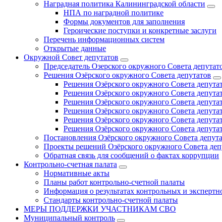
Наградная политика Калининградской области
НПА по наградной политике
Формы документов для заполнения
Героические поступки и конкретные заслуги
Перечень информационных систем
Открытые данные
Окружной Совет депутатов
Председатель Озерского окружного Совета депутат
Решения Озёрского окружного Совета депутатов
Решения Озёрского окружного Совета депутат
Решения Озёрского окружного Совета депутат
Решения Озёрского окружного Совета депутат
Решения Озёрского окружного Совета депутат
Решения Озёрского окружного Совета депутат
Решения Озёрского окружного Совета депутат
Постановления Озёрского окружного Совета депут
Проекты решений Озёрского окружного Совета деп
Обратная связь для сообщений о фактах коррупции
Контрольно-счетная палата
Нормативные акты
Планы работ контрольно-счетной палаты
Информация о результатах контрольных и экспертн
Стандарты контрольно-счетной палаты
МЕРЫ ПОДДЕРЖКИ УЧАСТНИКАМ СВО
Муниципальный контроль