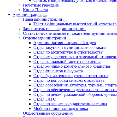
Список избирательных участков и схемы одн
Почетные граждане
Книга Почета
Администрация
Глава администрации
Тексты официальных выступлений, отчеты г
Заместитель главы администрации
Статистические данные и показатели муниципальн
Отделы администрации
Административно-правовой отдел
Отдел закупок и муниципального заказа
Отдел по архитектуре и строительству
Отдел имущественных и земельный отношен
Отдел социальной защиты населения
Отдел жилищно-коммунального хозяйства
Отдел финансов и бюджета
Отдел бухгалтерского учета и отчетности
Отдел по вопросам сельского хозяйства
Отдел образования, культуры, туризма, спор
Отдел по обеспечению деятельности комиссии
Отдел по делам гражданской обороны, чрезв
Отдел ЗАГС
Отдел по защите государственной тайны
Мобилизационная подготовка
Общественные обсуждения