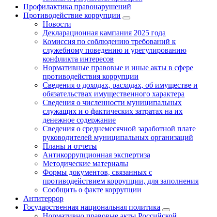
Профилактика правонарушений
Противодействие коррупции
Новости
Декларационная кампания 2025 года
Комиссия по соблюдению требований к
служебному поведению и урегулированию
конфликта интересов
Нормативные правовые и иные акты в сфере
противодействия коррупции
Сведения о доходах, расходах, об имуществе и
обязательствах имущественного характера
Сведения о численности муниципальных
служащих и о фактических затратах на их
денежное содержание
Сведения о среднемесячной заработной плате
руководителей муниципальных организаций
Планы и отчеты
Антикоррупционная экспертиза
Методические материалы
Формы документов, связанных с
противодействием коррупции, для заполнения
Сообщить о факте коррупции
Антитеррор
Государственная национальная политика
Нормативно правовые акты Российской