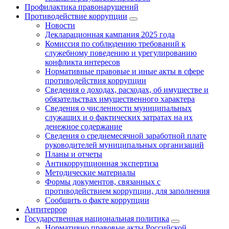
Профилактика правонарушений
Противодействие коррупции
Новости
Декларационная кампания 2025 года
Комиссия по соблюдению требований к
служебному поведению и урегулированию
конфликта интересов
Нормативные правовые и иные акты в сфере
противодействия коррупции
Сведения о доходах, расходах, об имуществе и
обязательствах имущественного характера
Сведения о численности муниципальных
служащих и о фактических затратах на их
денежное содержание
Сведения о среднемесячной заработной плате
руководителей муниципальных организаций
Планы и отчеты
Антикоррупционная экспертиза
Методические материалы
Формы документов, связанных с
противодействием коррупции, для заполнения
Сообщить о факте коррупции
Антитеррор
Государственная национальная политика
Нормативно правовые акты Российской