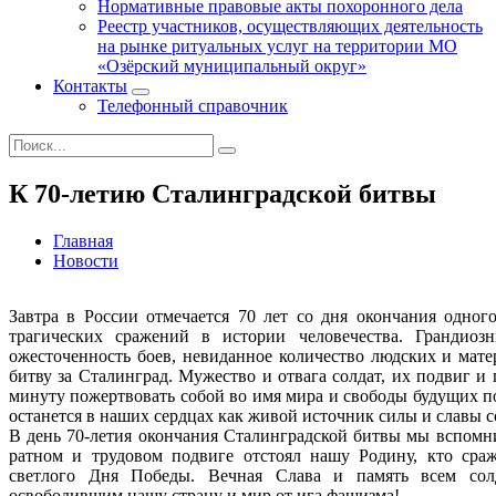
Нормативные правовые акты похоронного дела
Реестр участников, осуществляющих деятельность
на рынке ритуальных услуг на территории МО
«Озёрский муниципальный округ»
Контакты
Телефонный справочник
К 70-летию Сталинградской битвы
Главная
Новости
Завтра в России отмечается 70 лет со дня окончания одног
трагических сражений в истории человечества. Грандиозн
ожесточенность боев, невиданное количество людских и мат
битву за Сталинград. Мужество и отвага солдат, их подвиг и
минуту пожертвовать собой во имя мира и свободы будущих по
останется в наших сердцах как живой источник силы и славы с
В день 70-летия окончания Сталинградской битвы мы вспомни
ратном и трудовом подвиге отстоял нашу Родину, кто сра
светлого Дня Победы. Вечная Слава и память всем сол
освободившим нашу страну и мир от ига фашизма!