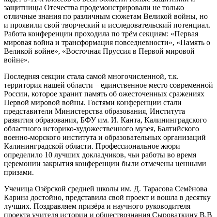
защитницы Отечества продемонстрировали не только
отличные знания по различным сюжетам Великой войны, но
и проявили свой творческий и исследовательский потенциал.
Работа конференции проходила по трём секциям: «Первая
мировая война и трансформация повседневности», «Память о
Великой войне», «Восточная Пруссия в Первой мировой
войне».
Последняя секции стала самой многочисленной, т.к.
территория нашей области – единственное место современной
России, которое хранит память об ожесточенных сражениях
Первой мировой войны. Гостями конференции стали
представители Министерства образования, Института
развития образования, БФУ им. И. Канта, Калининградского
областного историко-художественного музея, Балтийского
военно-морского института и образовательных организаций
Калининградской области. Профессиональное жюри
определило 10 лучших докладчиков, чьи работы во время
церемонии закрытия конференции были отмечены ценными
призами.
Ученица Озёрской средней школы им. Д. Тарасова Семёнова
Карина достойно, представила свой проект и вошла в десятку
лучших. Поздравляем призёра и научного руководителя
проекта учителя истории и обществознания Сыроваткину В.В