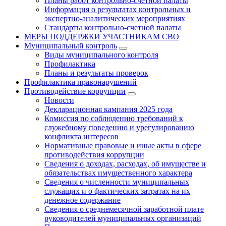
Планы работ контрольно-счетной палаты
Информация о результатах контрольных и
экспертно-аналитических мероприятиях
Стандарты контрольно-счетной палаты
МЕРЫ ПОДДЕРЖКИ УЧАСТНИКАМ СВО
Муниципальный контроль
Виды муниципального контроля
Профилактика
Планы и результаты проверок
Профилактика правонарушений
Противодействие коррупции
Новости
Декларационная кампания 2025 года
Комиссия по соблюдению требований к
служебному поведению и урегулированию
конфликта интересов
Нормативные правовые и иные акты в сфере
противодействия коррупции
Сведения о доходах, расходах, об имуществе и
обязательствах имущественного характера
Сведения о численности муниципальных
служащих и о фактических затратах на их
денежное содержание
Сведения о среднемесячной заработной плате
руководителей муниципальных организаций