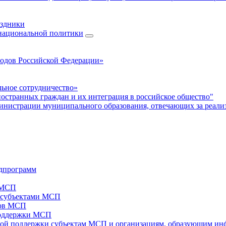
аздники
 национальной политики
родов Российской Федерации»
ьное сотрудничество»
ностранных граждан и их интеграция в российское общество"
нистрации муниципального образования, отвечающих за реали
дпрограмм
х МСП
х субъектами МСП
тов МСП
поддержки МСП
вой поддержки субъектам МСП и организациям, образующим ин