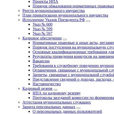
Проекты НПА
Порядок обжалования нормативных правовых
Реестр муниципального имущества
План приватизации муниципального имущества
Исполнение Указов Президента РФ
Указ № 600
Указ № 599
Указ № 597
Кадровое обеспечение
Нормативные правовые и иные акты, регла
Порядок поступления на муниципальную слу
Основные квалификационные требования для
Результаты проведения конкурсов на замеще
Вакансии
Требования к служебному поведению муници
Ограничения, связанные с муниципальной с
Запреты, связанные с муниципальной службо
Представление сведений о доходах, расходах,
Наставничество
Кадровый резерв
НПА по кадровому резерву
Протоколы заседаний комиссии по формирова
Аттестация муниципальных служащих
Защита персональных данных
О персональных данных пользователей