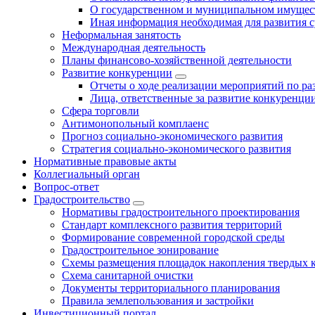
О государственном и муниципальном имущест
Иная информация необходимая для развития с
Неформальная занятость
Международная деятельность
Планы финансово-хозяйственной деятельности
Развитие конкуренции
Отчеты о ходе реализации мероприятий по р
Лица, ответственные за развитие конкуренци
Сфера торговли
Антимонопольный комплаенс
Прогноз социально-экономического развития
Стратегия социально-экономического развития
Нормативные правовые акты
Коллегиальный орган
Вопрос-ответ
Градостроительство
Нормативы градостроительного проектирования
Стандарт комплексного развития территорий
Формирование современной городской среды
Градостроительное зонирование
Схемы размещения площадок накопления твердых 
Схема санитарной очистки
Документы территориального планирования
Правила землепользования и застройки
Инвестиционный портал