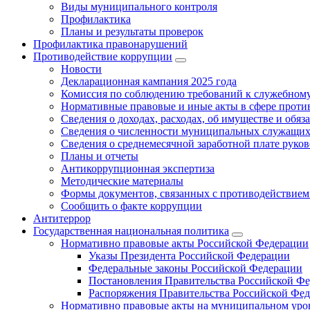
Виды муниципального контроля
Профилактика
Планы и результаты проверок
Профилактика правонарушений
Противодействие коррупции
Новости
Декларационная кампания 2025 года
Комиссия по соблюдению требований к служебному
Нормативные правовые и иные акты в сфере проти
Сведения о доходах, расходах, об имуществе и обяз
Сведения о численности муниципальных служащих и
Сведения о среднемесячной заработной плате рук
Планы и отчеты
Антикоррупционная экспертиза
Методические материалы
Формы документов, связанных с противодействием
Сообщить о факте коррупции
Антитеррор
Государственная национальная политика
Нормативно правовые акты Российской Федерации
Указы Президента Российской Федерации
Федеральные законы Российской Федерации
Постановления Правительства Российской Ф
Распоряжения Правительства Российской Фе
Нормативно правовые акты на муниципальном уров