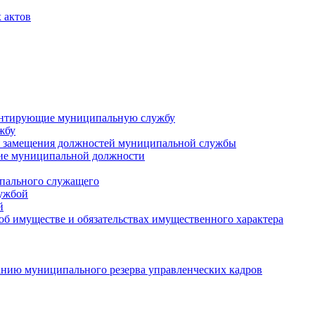
 актов
ментирующие муниципальную службу
жбу
 замещения должностей муниципальной службы
ние муниципальной должности
пального служащего
лужбой
й
 об имуществе и обязательствах имущественного характера
нию муниципального резерва управленческих кадров