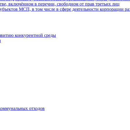
ве, включённом в перечни, свободном от прав третьих лиц
убъектов МСП, в том числе в сфере деятельности корпорации 
азвитию конкурентной среды
и
коммунальных отходов