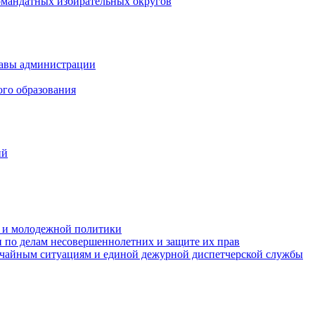
омандатных избирательных округов
лавы администрации
ого образования
ий
та и молодежной политики
 по делам несовершеннолетних и защите их прав
ычайным ситуациям и единой дежурной диспетчерской службы