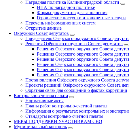
Наградная политика Калининградской области
НПА по наградной политике
Формы документов для заполнения
Героические поступки и конкретные заслуги
Перечень информационных систем
Открытые данные
Окружной Совет депутатов
Председатель Озерского окружного Совета депутат
Решения Озёрского окружного Совета депутатов
Решения Озёрского окружного Совета депутат
Решения Озёрского окружного Совета депутат
Решения Озёрского окружного Совета депутат
Решения Озёрского окружного Совета депутат
Решения Озёрского окружного Совета депутат
Решения Озёрского окружного Совета депутат
Постановления Озёрского окружного Совета депут
Проекты решений Озёрского окружного Совета деп
Обратная связь для сообщений о фактах коррупции
Контрольно-счетная палата
Нормативные акты
Планы работ контрольно-счетной палаты
Информация о результатах контрольных и экспертн
Стандарты контрольно-счетной палаты
МЕРЫ ПОДДЕРЖКИ УЧАСТНИКАМ СВО
Муниципальный контроль