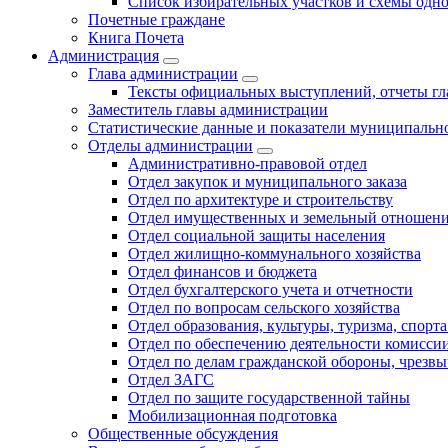
Список избирательных участков и схемы одн
Почетные граждане
Книга Почета
Администрация
Глава администрации
Тексты официальных выступлений, отчеты г
Заместитель главы администрации
Статистические данные и показатели муниципальн
Отделы администрации
Административно-правовой отдел
Отдел закупок и муниципального заказа
Отдел по архитектуре и строительству
Отдел имущественных и земельный отношен
Отдел социальной защиты населения
Отдел жилищно-коммунального хозяйства
Отдел финансов и бюджета
Отдел бухгалтерского учета и отчетности
Отдел по вопросам сельского хозяйства
Отдел образования, культуры, туризма, спор
Отдел по обеспечению деятельности комиссии
Отдел по делам гражданской обороны, чрезв
Отдел ЗАГС
Отдел по защите государственной тайны
Мобилизационная подготовка
Общественные обсуждения