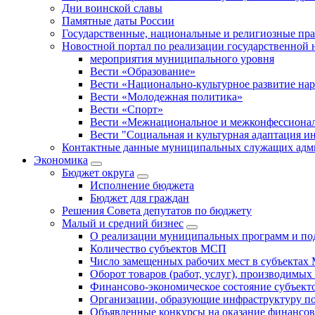
Дни воинской славы
Памятные даты России
Государственные, национальные и религиозные пр
Новостной портал по реализации государственной
мероприятия муниципального уровня
Вести «Образование»
Вести «Национально-культурное развитие на
Вести «Молодежная политика»
Вести «Спорт»
Вести «Межнациональное и межконфессионал
Вести "Социальная и культурная адаптация и
Контактные данные муниципальных служащих адми
Экономика
Бюджет округa
Исполнение бюджета
Бюджет для граждан
Решения Совета депутатов по бюджету
Малый и средний бизнес
О реализации муниципальных программ и по
Количество субъектов МСП
Число замещенных рабочих мест в субъекта
Оборот товаров (работ, услуг), производимы
Финансово-экономическое состояние субъек
Организации, образующие инфраструктуру 
Объявленные конкурсы на оказание финансо