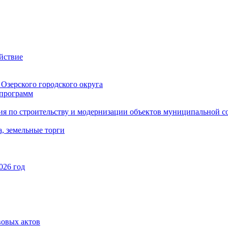
йствие
Озерского городского округа
программ
ия по строительству и модернизации объектов муниципальной с
, земельные торги
026 год
вовых актов