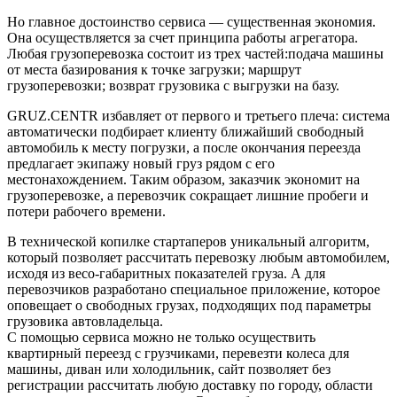
Но главное достоинство сервиса — существенная экономия.
Она осуществляется за счет принципа работы агрегатора.
Любая грузоперевозка состоит из трех частей:подача машины
от места базирования к точке загрузки; маршрут
грузоперевозки; возврат грузовика с выгрузки на базу.
GRUZ.CENTR избавляет от первого и третьего плеча: система
автоматически подбирает клиенту ближайший свободный
автомобиль к месту погрузки, а после окончания переезда
предлагает экипажу новый груз рядом с его
местонахождением. Таким образом, заказчик экономит на
грузоперевозке, а перевозчик сокращает лишние пробеги и
потери рабочего времени.
В технической копилке стартаперов уникальный алгоритм,
который позволяет рассчитать перевозку любым автомобилем,
исходя из весо-габаритных показателей груза. А для
перевозчиков разработано специальное приложение, которое
оповещает о свободных грузах, подходящих под параметры
грузовика автовладельца.
С помощью сервиса можно не только осуществить
квартирный переезд с грузчиками, перевезти колеса для
машины, диван или холодильник, сайт позволяет без
регистрации рассчитать любую доставку по городу, области