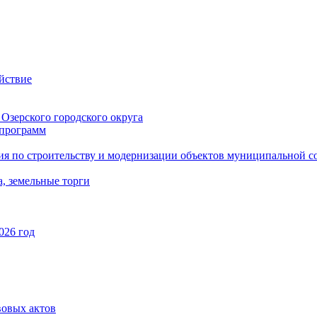
йствие
Озерского городского округа
программ
ия по строительству и модернизации объектов муниципальной с
, земельные торги
026 год
вовых актов