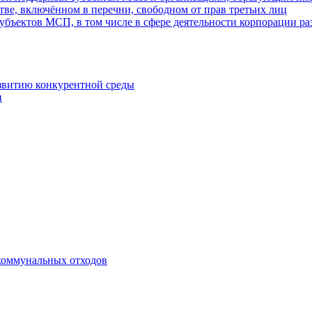
ве, включённом в перечни, свободном от прав третьих лиц
убъектов МСП, в том числе в сфере деятельности корпорации 
азвитию конкурентной среды
и
коммунальных отходов