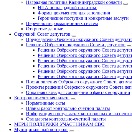
Наградная политика Калининградской области
НПА по наградной политике
Формы документов для заполнения
Героические поступки и конкретные заслуги
Перечень информационных систем
Открытые данные
Окружной Совет депутатов
Председатель Озерского окружного Совета депутат
Решения Озёрского окружного Совета депутатов
Решения Озёрского окружного Совета депутат
Решения Озёрского окружного Совета депутат
Решения Озёрского окружного Совета депутат
Решения Озёрского окружного Совета депутат
Решения Озёрского окружного Совета депутат
Решения Озёрского окружного Совета депутат
Постановления Озёрского окружного Совета депут
Проекты решений Озёрского окружного Совета деп
Обратная связь для сообщений о фактах коррупции
Контрольно-счетная палата
Нормативные акты
Планы работ контрольно-счетной палаты
Информация о результатах контрольных и экспертн
Стандарты контрольно-счетной палаты
МЕРЫ ПОДДЕРЖКИ УЧАСТНИКАМ СВО
Муниципальный контроль