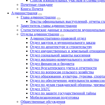
Список избирательных участков и схемы одн
Почетные граждане
Книга Почета
Администрация
Глава администрации
Тексты официальных выступлений, отчеты г
Заместитель главы администрации
Статистические данные и показатели муниципальн
Отделы администрации
Административно-правовой отдел
Отдел закупок и муниципального заказа
Отдел по архитектуре и строительству
Отдел имущественных и земельный отношен
Отдел социальной защиты населения
Отдел жилищно-коммунального хозяйства
Отдел финансов и бюджета
Отдел бухгалтерского учета и отчетности
Отдел по вопросам сельского хозяйства
Отдел образования, культуры, туризма, спор
Отдел по обеспечению деятельности комиссии
Отдел по делам гражданской обороны, чрезв
Отдел ЗАГС
Отдел по защите государственной тайны
Мобилизационная подготовка
Общественные обсуждения