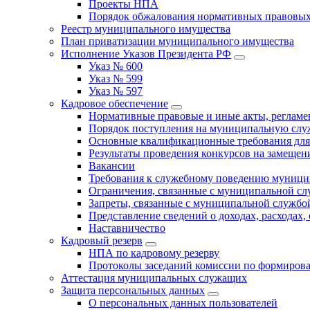
Проекты НПА
Порядок обжалования нормативных правовых
Реестр муниципального имущества
План приватизации муниципального имущества
Исполнение Указов Президента РФ
Указ № 600
Указ № 599
Указ № 597
Кадровое обеспечение
Нормативные правовые и иные акты, регла
Порядок поступления на муниципальную слу
Основные квалификационные требования для
Результаты проведения конкурсов на замеще
Вакансии
Требования к служебному поведению муници
Ограничения, связанные с муниципальной с
Запреты, связанные с муниципальной службо
Представление сведений о доходах, расходах,
Наставничество
Кадровый резерв
НПА по кадровому резерву
Протоколы заседаний комиссии по формирова
Аттестация муниципальных служащих
Защита персональных данных
О персональных данных пользователей