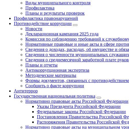
Виды муниципального контроля
Профилактика
Планы и результаты проверок
Профилактика правонарушений
Противодействие коррупции
Новости
Декларационная кампания 2025 года
Комиссия по соблюдению требований к служебному
Нормативные правовые и иные акты в сфере проти
Сведения о доходах, расходах, об имуществе и обяз
Сведения о численности муниципальных служащих и
Сведения о среднемесячной заработной плате рук
Планы и отчеты
Антикоррупционная экспертиза
Методические материалы
Формы документов, связанных с противодействием
Сообщить о факте коррупции
Антитеррор
Государственная национальная политика
Нормативно правовые акты Российской Федерации
Указы Президента Российской Федерации
Федеральные законы Российской Федерации
Постановления Правительства Российской Ф
Распоряжения Правительства Российской Фе
Нормативно правовые акты на муниципальном уров