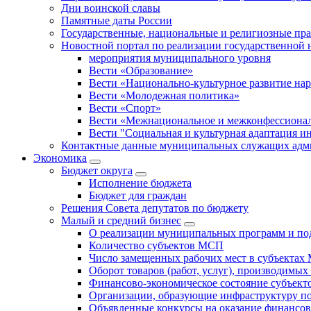
Дни воинской славы
Памятные даты России
Государственные, национальные и религиозные пр
Новостной портал по реализации государственной
мероприятия муниципального уровня
Вести «Образование»
Вести «Национально-культурное развитие на
Вести «Молодежная политика»
Вести «Спорт»
Вести «Межнациональное и межконфессионал
Вести "Социальная и культурная адаптация и
Контактные данные муниципальных служащих адми
Экономика
Бюджет округa
Исполнение бюджета
Бюджет для граждан
Решения Совета депутатов по бюджету
Малый и средний бизнес
О реализации муниципальных программ и по
Количество субъектов МСП
Число замещенных рабочих мест в субъекта
Оборот товаров (работ, услуг), производимы
Финансово-экономическое состояние субъек
Организации, образующие инфраструктуру 
Объявленные конкурсы на оказание финансо