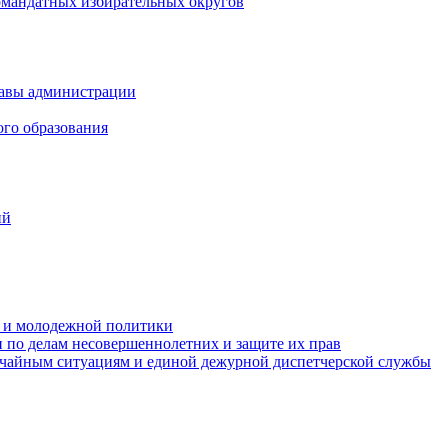
омандатных избирательных округов
лавы администрации
ого образования
ий
та и молодежной политики
 по делам несовершеннолетних и защите их прав
ычайным ситуациям и единой дежурной диспетчерской службы