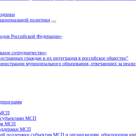
аздники
 национальной политики
родов Российской Федерации»
ьное сотрудничество»
ностранных граждан и их интеграция в российское общество"
нистрации муниципального образования, отвечающих за реали
дпрограмм
х МСП
х субъектами МСП
тов МСП
поддержки МСП
вой поддержки субъектам МСП и организациям, образующим ин