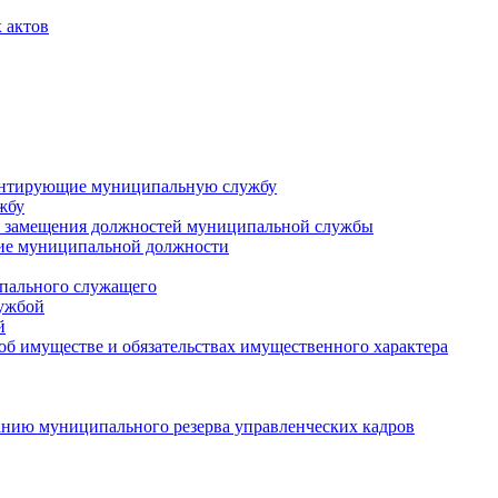
 актов
ментирующие муниципальную службу
жбу
 замещения должностей муниципальной службы
ние муниципальной должности
пального служащего
лужбой
й
 об имуществе и обязательствах имущественного характера
нию муниципального резерва управленческих кадров