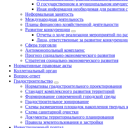
О государственном и муниципальном имущест
Иная информация необходимая для развития с
Неформальная занятость
Международная деятельность
Планы финансово-хозяйственной деятельности
Развитие конкуренции
Отчеты о ходе реализации мероприятий по р
Лица, ответственные за развитие конкуренци
Сфера торговли
Антимонопольный комплаенс
Прогноз социально-экономического развития
Стратегия социально-экономического развития
Нормативные правовые акты
Коллегиальный орган
Вопрос-ответ
Градостроительство
Нормативы градостроительного проектирования
Стандарт комплексного развития территорий
Формирование современной городской среды
Градостроительное зонирование
Схемы размещения площадок накопления твердых 
Схема санитарной очистки
Документы территориального планирования
Правила землепользования и застройки
Инвестиционный портал