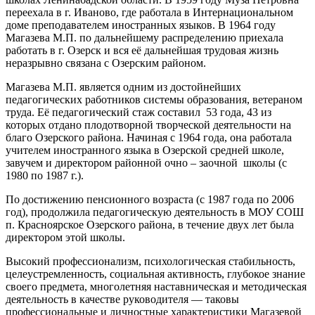
переехала в г. Иваново, где работала в Интернациональном
доме преподавателем иностранных языков. В 1964 году
Магазева М.П. по дальнейшему распределению приехала
работать в г. Озерск и вся её дальнейшая трудовая жизнь
неразрывно связана с Озерским районом.
Магазева М.П. является одним из достойнейших
педагогических работников системы образования, ветераном
труда. Её педагогический стаж составил 53 года, 43 из
которых отдано плодотворной творческой деятельности на
благо Озерского района. Начиная с 1964 года, она работала
учителем иностранного языка в Озерской средней школе,
завучем и директором районной очно – заочной школы (с
1980 по 1987 г.).
По достижению пенсионного возраста (с 1987 года по 2006
год), продолжила педагогическую деятельность в МОУ СОШ
п. Красноярское Озерского района, в течение двух лет была
директором этой школы.
Высокий профессионализм, психологическая стабильность,
целеустремленность, социальная активность, глубокое знание
своего предмета, многолетняя наставническая и методическая
деятельность в качестве руководителя — таковы
профессиональные и личностные характеристики Магазевой