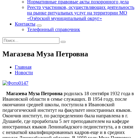
Нормативные правовые акты похоронного дела
Реестр участников, осуществляющих деятельность
на рынке ритуальных услуг на территории МО
«Озёрский муниципальный округ»
Контакты
Телефонный справочник
Магазева Муза Петровна
Главная
Новости
Магазева Муза Петровна
родилась 18 сентября 1932 года в
Ивановской области в семье служащих. В 1954 году, после
окончании средней школы, поступила в Ивановский
педагогический институт на факультет иностранных языков.
Окончив институт, по распределению была направлена в г.
Душанбе, где проработала 5 лет преподавателем на кафедре
иностранных языков Ленинабадского пединститута, а в связи
с нехваткой квалифицированных кадров-еще и в средних
школах Ленинабадской области. В 1959 году Муза Петровна