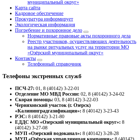
муниципальный округ»
Карта сайта
Кадровое обеспечение
Прокуратура информирует
Экологическая информация
Погребение и похоронное дело
Нормативные правовые акты похоронного дела
Реестр участников, осуществляющих деятельность
на рынке ритуальных услуг на территории МО
«Озёрский муниципальный округ»
Контакты
Телефонный справочник
Телефоны экстренных служб
ПСЧ-27:
01, 8 (40142) 3-22-01
Отделение МО МВД России:
02, 8 (40142) 3-24-02
Скорая помощь:
03, 8 (40142) 3-22-03
Черняховский участок (г. Озерск)
«Калининградгазификация»:
8 (40142) 3-23-43
РЭС:
8 (40142) 3-21-80
ЕДДС МО «Озерский муниципальный округ»:
8
(40142) 3-27-08
МУП «Озерский водоканал»:
8 (40142) 3-28-28
МУП «Озёрская управляющая компания»:
8 (40142)