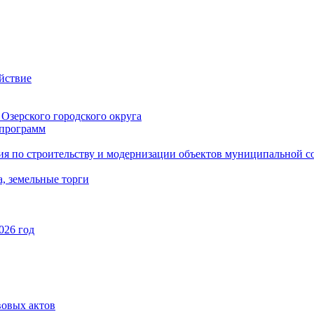
йствие
Озерского городского округа
программ
ия по строительству и модернизации объектов муниципальной с
, земельные торги
026 год
вовых актов