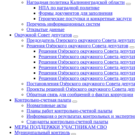
Наградная политика Калининградской области
НПА по наградной политике
Формы документов для заполнения
Героические поступки и конкретные заслуги
Перечень информационных систем
Открытые данные
Окружной Совет депутатов
Председатель Озерского окружного Совета депутат
Решения Озёрского окружного Совета депутатов
Решения Озёрского окружного Совета депутат
Решения Озёрского окружного Совета депутат
Решения Озёрского окружного Совета депутат
Решения Озёрского окружного Совета депутат
Решения Озёрского окружного Совета депутат
Решения Озёрского окружного Совета депутат
Постановления Озёрского окружного Совета депут
Проекты решений Озёрского окружного Совета деп
Обратная связь для сообщений о фактах коррупции
Контрольно-счетная палата
Нормативные акты
Планы работ контрольно-счетной палаты
Информация о результатах контрольных и экспертн
Стандарты контрольно-счетной палаты
МЕРЫ ПОДДЕРЖКИ УЧАСТНИКАМ СВО
Муниципальный контроль