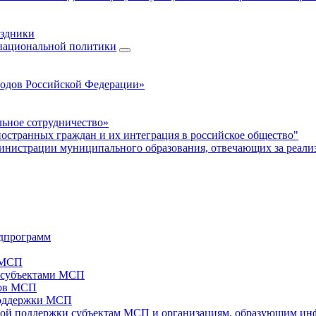
аздники
 национальной политики
родов Российской Федерации»
ьное сотрудничество»
ностранных граждан и их интеграция в российское общество"
нистрации муниципального образования, отвечающих за реали
дпрограмм
х МСП
х субъектами МСП
тов МСП
поддержки МСП
вой поддержки субъектам МСП и организациям, образующим ин