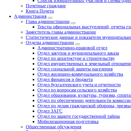
Список избирательных участков и схемы одн
Почетные граждане
Книга Почета
Администрация
Глава администрации
Тексты официальных выступлений, отчеты г
Заместитель главы администрации
Статистические данные и показатели муниципальн
Отделы администрации
Административно-правовой отдел
Отдел закупок и муниципального заказа
Отдел по архитектуре и строительству
Отдел имущественных и земельный отношен
Отдел социальной защиты населения
Отдел жилищно-коммунального хозяйства
Отдел финансов и бюджета
Отдел бухгалтерского учета и отчетности
Отдел по вопросам сельского хозяйства
Отдел образования, культуры, туризма, спор
Отдел по обеспечению деятельности комиссии
Отдел по делам гражданской обороны, чрезв
Отдел ЗАГС
Отдел по защите государственной тайны
Мобилизационная подготовка
Общественные обсуждения