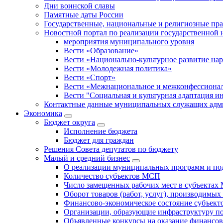
Дни воинской славы
Памятные даты России
Государственные, национальные и религиозные пр
Новостной портал по реализации государственной
мероприятия муниципального уровня
Вести «Образование»
Вести «Национально-культурное развитие на
Вести «Молодежная политика»
Вести «Спорт»
Вести «Межнациональное и межконфессионал
Вести "Социальная и культурная адаптация и
Контактные данные муниципальных служащих адми
Экономика
Бюджет округa
Исполнение бюджета
Бюджет для граждан
Решения Совета депутатов по бюджету
Малый и средний бизнес
О реализации муниципальных программ и по
Количество субъектов МСП
Число замещенных рабочих мест в субъекта
Оборот товаров (работ, услуг), производимы
Финансово-экономическое состояние субъек
Организации, образующие инфраструктуру 
Объявленные конкурсы на оказание финансо