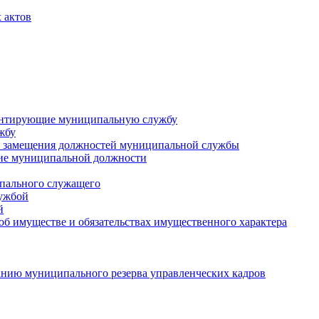
 актов
ментирующие муниципальную службу
жбу
 замещения должностей муниципальной службы
ние муниципальной должности
пального служащего
лужбой
й
 об имуществе и обязательствах имущественного характера
нию муниципального резерва управленческих кадров