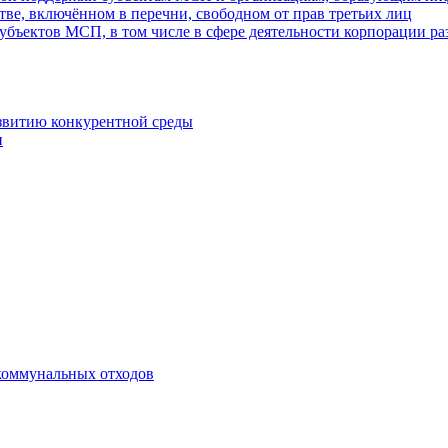
ве, включённом в перечни, свободном от прав третьих лиц
убъектов МСП, в том числе в сфере деятельности корпорации 
азвитию конкурентной среды
и
коммунальных отходов