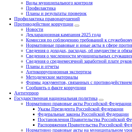
Виды муниципального контроля
Профилактика
Планы и результаты проверок
Профилактика правонарушений
Противодействие коррупции
Новости
Декларационная кампания 2025 года
Комиссия по соблюдению требований к служебному
Нормативные правовые и иные акты в сфере проти
Сведения о доходах, расходах, об имуществе и обяз
Сведения о численности муниципальных служащих и
Сведения о среднемесячной заработной плате рук
Планы и отчеты
Антикоррупционная экспертиза
Методические материалы
Формы документов, связанных с противодействием
Сообщить о факте коррупции
Антитеррор
Государственная национальная политика
Нормативно правовые акты Российской Федерации
Указы Президента Российской Федерации
Федеральные законы Российской Федерации
Постановления Правительства Российской Ф
Распоряжения Правительства Российской Фе
Нормативно правовые акты на муниципальном уров