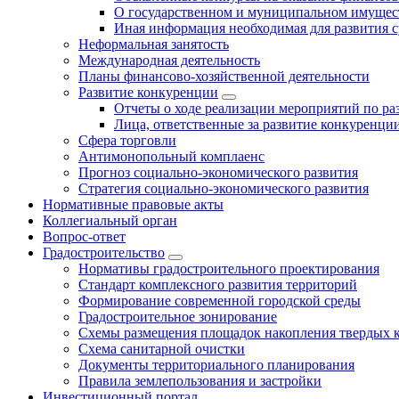
О государственном и муниципальном имущест
Иная информация необходимая для развития с
Неформальная занятость
Международная деятельность
Планы финансово-хозяйственной деятельности
Развитие конкуренции
Отчеты о ходе реализации мероприятий по р
Лица, ответственные за развитие конкуренци
Сфера торговли
Антимонопольный комплаенс
Прогноз социально-экономического развития
Стратегия социально-экономического развития
Нормативные правовые акты
Коллегиальный орган
Вопрос-ответ
Градостроительство
Нормативы градостроительного проектирования
Стандарт комплексного развития территорий
Формирование современной городской среды
Градостроительное зонирование
Схемы размещения площадок накопления твердых 
Схема санитарной очистки
Документы территориального планирования
Правила землепользования и застройки
Инвестиционный портал