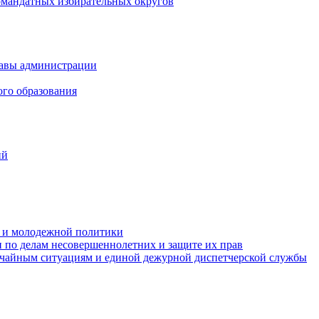
омандатных избирательных округов
лавы администрации
ого образования
ий
та и молодежной политики
 по делам несовершеннолетних и защите их прав
ычайным ситуациям и единой дежурной диспетчерской службы