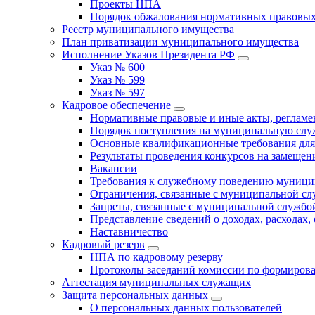
Проекты НПА
Порядок обжалования нормативных правовых
Реестр муниципального имущества
План приватизации муниципального имущества
Исполнение Указов Президента РФ
Указ № 600
Указ № 599
Указ № 597
Кадровое обеспечение
Нормативные правовые и иные акты, регла
Порядок поступления на муниципальную слу
Основные квалификационные требования для
Результаты проведения конкурсов на замеще
Вакансии
Требования к служебному поведению муници
Ограничения, связанные с муниципальной с
Запреты, связанные с муниципальной службо
Представление сведений о доходах, расходах,
Наставничество
Кадровый резерв
НПА по кадровому резерву
Протоколы заседаний комиссии по формирова
Аттестация муниципальных служащих
Защита персональных данных
О персональных данных пользователей