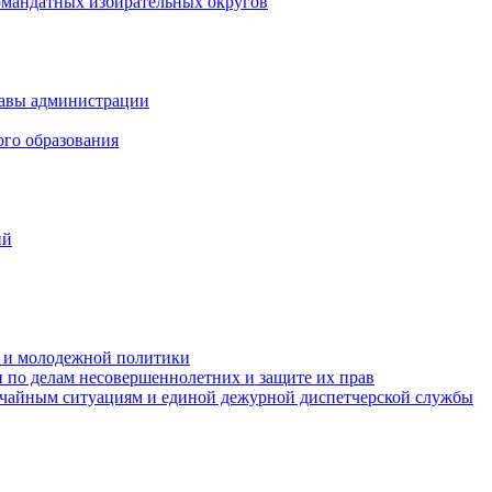
омандатных избирательных округов
лавы администрации
ого образования
ий
та и молодежной политики
 по делам несовершеннолетних и защите их прав
ычайным ситуациям и единой дежурной диспетчерской службы