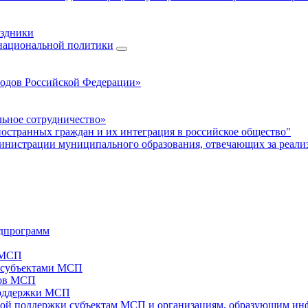
аздники
 национальной политики
родов Российской Федерации»
ьное сотрудничество»
ностранных граждан и их интеграция в российское общество"
нистрации муниципального образования, отвечающих за реали
дпрограмм
х МСП
х субъектами МСП
тов МСП
поддержки МСП
вой поддержки субъектам МСП и организациям, образующим ин