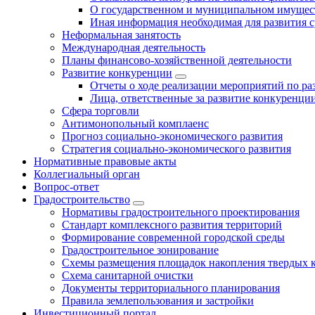
О государственном и муниципальном имущест
Иная информация необходимая для развития с
Неформальная занятость
Международная деятельность
Планы финансово-хозяйственной деятельности
Развитие конкуренции
Отчеты о ходе реализации мероприятий по р
Лица, ответственные за развитие конкуренци
Сфера торговли
Антимонопольный комплаенс
Прогноз социально-экономического развития
Стратегия социально-экономического развития
Нормативные правовые акты
Коллегиальный орган
Вопрос-ответ
Градостроительство
Нормативы градостроительного проектирования
Стандарт комплексного развития территорий
Формирование современной городской среды
Градостроительное зонирование
Схемы размещения площадок накопления твердых 
Схема санитарной очистки
Документы территориального планирования
Правила землепользования и застройки
Инвестиционный портал