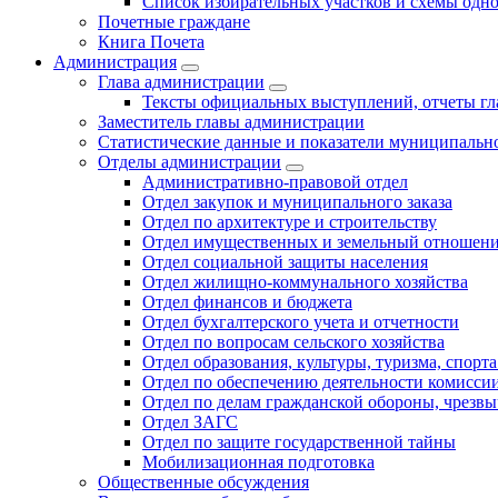
Список избирательных участков и схемы одн
Почетные граждане
Книга Почета
Администрация
Глава администрации
Тексты официальных выступлений, отчеты г
Заместитель главы администрации
Статистические данные и показатели муниципальн
Отделы администрации
Административно-правовой отдел
Отдел закупок и муниципального заказа
Отдел по архитектуре и строительству
Отдел имущественных и земельный отношен
Отдел социальной защиты населения
Отдел жилищно-коммунального хозяйства
Отдел финансов и бюджета
Отдел бухгалтерского учета и отчетности
Отдел по вопросам сельского хозяйства
Отдел образования, культуры, туризма, спор
Отдел по обеспечению деятельности комиссии
Отдел по делам гражданской обороны, чрезв
Отдел ЗАГС
Отдел по защите государственной тайны
Мобилизационная подготовка
Общественные обсуждения