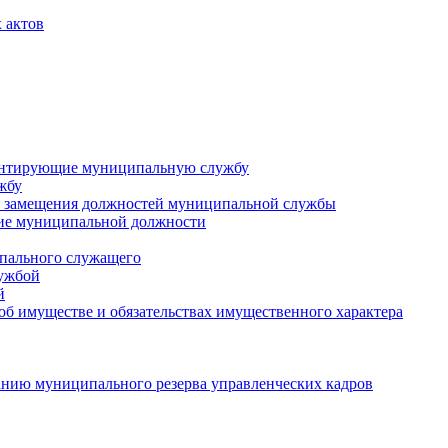
 актов
ментирующие муниципальную службу
жбу
 замещения должностей муниципальной службы
ние муниципальной должности
пального служащего
лужбой
й
 об имуществе и обязательствах имущественного характера
нию муниципального резерва управленческих кадров