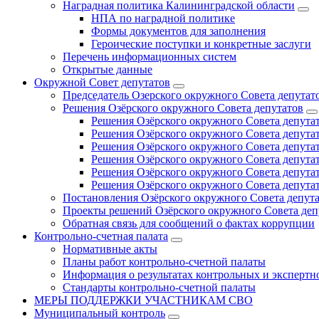
Наградная политика Калининградской области
НПА по наградной политике
Формы документов для заполнения
Героические поступки и конкретные заслуги
Перечень информационных систем
Открытые данные
Окружной Совет депутатов
Председатель Озерского окружного Совета депутат
Решения Озёрского окружного Совета депутатов
Решения Озёрского окружного Совета депутат
Решения Озёрского окружного Совета депутат
Решения Озёрского окружного Совета депутат
Решения Озёрского окружного Совета депутат
Решения Озёрского окружного Совета депутат
Решения Озёрского окружного Совета депутат
Постановления Озёрского окружного Совета депут
Проекты решений Озёрского окружного Совета деп
Обратная связь для сообщений о фактах коррупции
Контрольно-счетная палата
Нормативные акты
Планы работ контрольно-счетной палаты
Информация о результатах контрольных и экспертн
Стандарты контрольно-счетной палаты
МЕРЫ ПОДДЕРЖКИ УЧАСТНИКАМ СВО
Муниципальный контроль