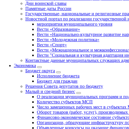
Дни воинской славы
Памятные даты России
Государственные, национальные и религиозные пр
Новостной портал по реализации государственной
мероприятия муниципального уровня
Вести «Образование»
Вести «Национально-культурное развитие на
Вести «Молодежная политика»
Вести «Спорт»
Вести «Межнациональное и межконфессионал
Вести "Социальная и культурная адаптация и
Контактные данные муниципальных служащих адми
Экономика
Бюджет округa
Исполнение бюджета
Бюджет для граждан
Решения Совета депутатов по бюджету
Малый и средний бизнес
О реализации муниципальных программ и по
Количество субъектов МСП
Число замещенных рабочих мест в субъекта
Оборот товаров (работ, услуг), производимы
Финансово-экономическое состояние субъек
Организации, образующие инфраструктуру 
Объявленные конкурсы на оказание финансо