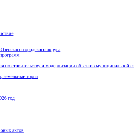
йствие
Озерского городского округа
программ
ия по строительству и модернизации объектов муниципальной с
, земельные торги
026 год
вовых актов