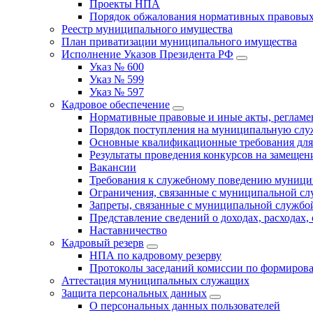
Проекты НПА
Порядок обжалования нормативных правовых
Реестр муниципального имущества
План приватизации муниципального имущества
Исполнение Указов Президента РФ
Указ № 600
Указ № 599
Указ № 597
Кадровое обеспечение
Нормативные правовые и иные акты, регла
Порядок поступления на муниципальную слу
Основные квалификационные требования для
Результаты проведения конкурсов на замеще
Вакансии
Требования к служебному поведению муници
Ограничения, связанные с муниципальной с
Запреты, связанные с муниципальной службо
Представление сведений о доходах, расходах,
Наставничество
Кадровый резерв
НПА по кадровому резерву
Протоколы заседаний комиссии по формирова
Аттестация муниципальных служащих
Защита персональных данных
О персональных данных пользователей