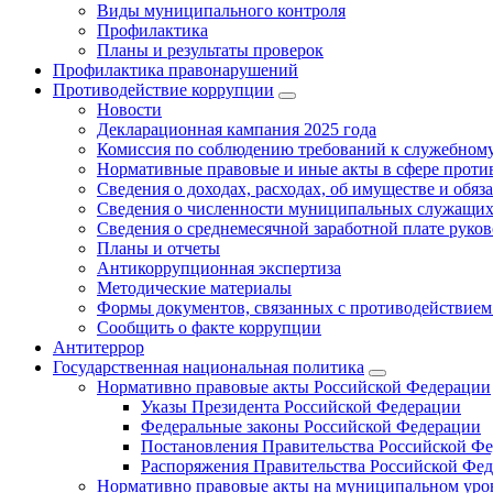
Виды муниципального контроля
Профилактика
Планы и результаты проверок
Профилактика правонарушений
Противодействие коррупции
Новости
Декларационная кампания 2025 года
Комиссия по соблюдению требований к служебному
Нормативные правовые и иные акты в сфере проти
Сведения о доходах, расходах, об имуществе и обяз
Сведения о численности муниципальных служащих и
Сведения о среднемесячной заработной плате рук
Планы и отчеты
Антикоррупционная экспертиза
Методические материалы
Формы документов, связанных с противодействием
Сообщить о факте коррупции
Антитеррор
Государственная национальная политика
Нормативно правовые акты Российской Федерации
Указы Президента Российской Федерации
Федеральные законы Российской Федерации
Постановления Правительства Российской Ф
Распоряжения Правительства Российской Фе
Нормативно правовые акты на муниципальном уров