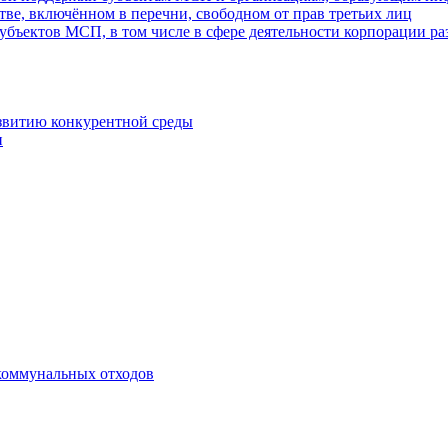
ве, включённом в перечни, свободном от прав третьих лиц
убъектов МСП, в том числе в сфере деятельности корпорации 
азвитию конкурентной среды
и
коммунальных отходов