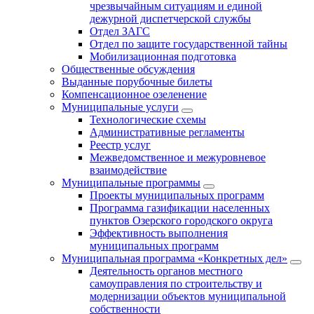
чрезвычайным ситуациям и единой
дежурной диспетчерской службы
Отдел ЗАГС
Отдел по защите государственной тайны
Мобилизационная подготовка
Общественные обсуждения
Выданные порубочные билеты
Компенсационное озеленение
Муниципальные услуги
Технологические схемы
Административные регламенты
Реестр услуг
Межведомственное и межуровневое
взаимодействие
Муниципальные программы
Проекты муниципальных программ
Программа газификации населенных
пунктов Озерского городского округа
Эффективность выполнения
муниципальных программ
Муниципальная программа «Конкретных дел»
Деятельность органов местного
самоуправления по строительству и
модернизации объектов муниципальной
собственности