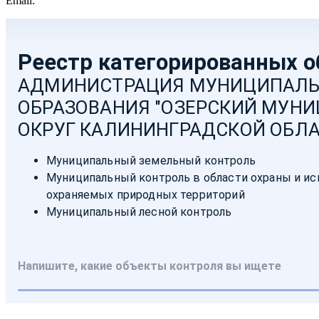
Email:
moozersk@admozersk.gov39.ru