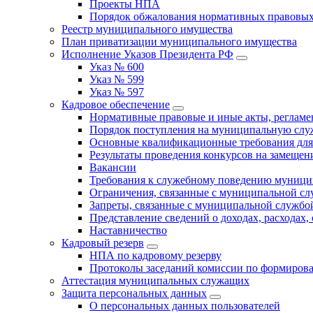
Проекты НПА
Порядок обжалования нормативных правовых
Реестр муниципального имущества
План приватизации муниципального имущества
Исполнение Указов Президента РФ
Указ № 600
Указ № 599
Указ № 597
Кадровое обеспечение
Нормативные правовые и иные акты, регла
Порядок поступления на муниципальную слу
Основные квалификационные требования для
Результаты проведения конкурсов на замеще
Вакансии
Требования к служебному поведению муници
Ограничения, связанные с муниципальной с
Запреты, связанные с муниципальной службо
Представление сведений о доходах, расходах,
Наставничество
Кадровый резерв
НПА по кадровому резерву
Протоколы заседаний комиссии по формирова
Аттестация муниципальных служащих
Защита персональных данных
О персональных данных пользователей