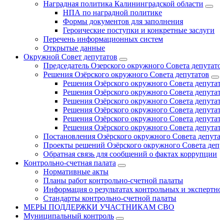
Наградная политика Калининградской области
НПА по наградной политике
Формы документов для заполнения
Героические поступки и конкретные заслуги
Перечень информационных систем
Открытые данные
Окружной Совет депутатов
Председатель Озерского окружного Совета депутат
Решения Озёрского окружного Совета депутатов
Решения Озёрского окружного Совета депутат
Решения Озёрского окружного Совета депутат
Решения Озёрского окружного Совета депутат
Решения Озёрского окружного Совета депутат
Решения Озёрского окружного Совета депутат
Решения Озёрского окружного Совета депутат
Постановления Озёрского окружного Совета депут
Проекты решений Озёрского окружного Совета деп
Обратная связь для сообщений о фактах коррупции
Контрольно-счетная палата
Нормативные акты
Планы работ контрольно-счетной палаты
Информация о результатах контрольных и экспертн
Стандарты контрольно-счетной палаты
МЕРЫ ПОДДЕРЖКИ УЧАСТНИКАМ СВО
Муниципальный контроль