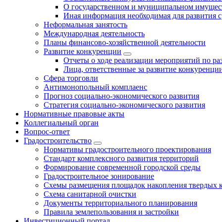
О государственном и муниципальном имущест
Иная информация необходимая для развития с
Неформальная занятость
Международная деятельность
Планы финансово-хозяйственной деятельности
Развитие конкуренции
Отчеты о ходе реализации мероприятий по р
Лица, ответственные за развитие конкуренци
Сфера торговли
Антимонопольный комплаенс
Прогноз социально-экономического развития
Стратегия социально-экономического развития
Нормативные правовые акты
Коллегиальный орган
Вопрос-ответ
Градостроительство
Нормативы градостроительного проектирования
Стандарт комплексного развития территорий
Формирование современной городской среды
Градостроительное зонирование
Схемы размещения площадок накопления твердых 
Схема санитарной очистки
Документы территориального планирования
Правила землепользования и застройки
Инвестиционный портал