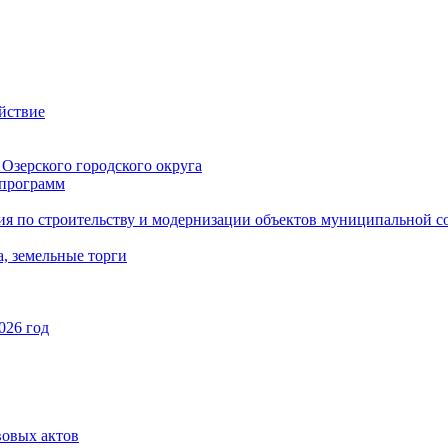
йствие
Озерского городского округа
программ
ия по строительству и модернизации объектов муниципальной с
, земельные торги
026 год
вовых актов