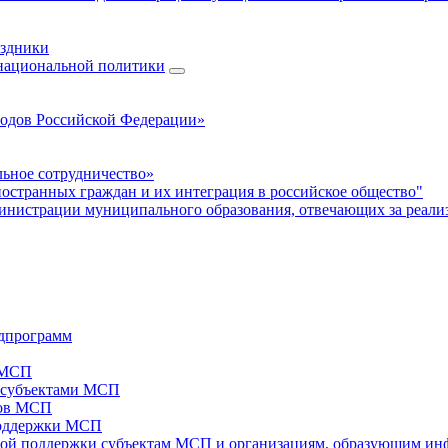
аздники
 национальной политики
родов Российской Федерации»
ьное сотрудничество»
ностранных граждан и их интеграция в российское общество"
нистрации муниципального образования, отвечающих за реали
дпрограмм
х МСП
х субъектами МСП
тов МСП
поддержки МСП
вой поддержки субъектам МСП и организациям, образующим ин