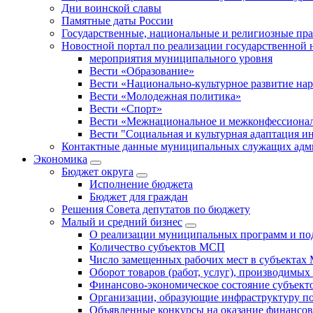
Дни воинской славы
Памятные даты России
Государственные, национальные и религиозные пр
Новостной портал по реализации государственной
мероприятия муниципального уровня
Вести «Образование»
Вести «Национально-культурное развитие на
Вести «Молодежная политика»
Вести «Спорт»
Вести «Межнациональное и межконфессионал
Вести "Социальная и культурная адаптация и
Контактные данные муниципальных служащих адми
Экономика
Бюджет округa
Исполнение бюджета
Бюджет для граждан
Решения Совета депутатов по бюджету
Малый и средний бизнес
О реализации муниципальных программ и по
Количество субъектов МСП
Число замещенных рабочих мест в субъекта
Оборот товаров (работ, услуг), производимы
Финансово-экономическое состояние субъек
Организации, образующие инфраструктуру 
Объявленные конкурсы на оказание финансо