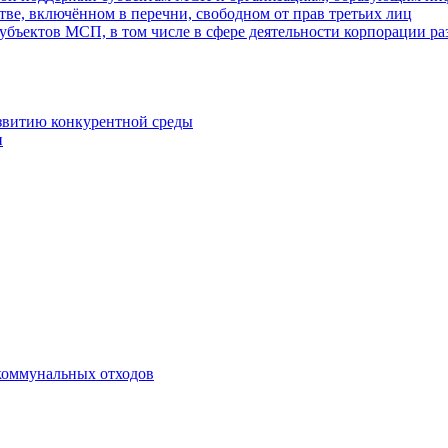
ве, включённом в перечни, свободном от прав третьих лиц
убъектов МСП, в том числе в сфере деятельности корпорации 
азвитию конкурентной среды
и
коммунальных отходов