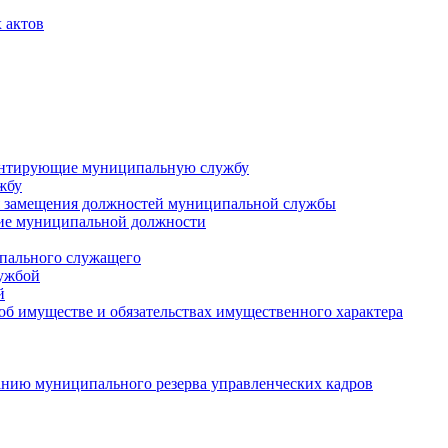
 актов
ментирующие муниципальную службу
жбу
 замещения должностей муниципальной службы
ние муниципальной должности
пального служащего
лужбой
й
 об имуществе и обязательствах имущественного характера
нию муниципального резерва управленческих кадров