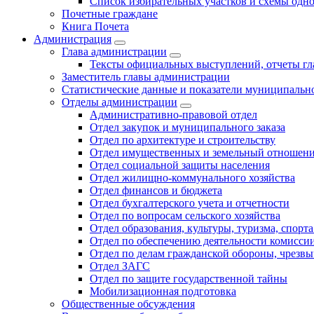
Список избирательных участков и схемы одн
Почетные граждане
Книга Почета
Администрация
Глава администрации
Тексты официальных выступлений, отчеты г
Заместитель главы администрации
Статистические данные и показатели муниципальн
Отделы администрации
Административно-правовой отдел
Отдел закупок и муниципального заказа
Отдел по архитектуре и строительству
Отдел имущественных и земельный отношен
Отдел социальной защиты населения
Отдел жилищно-коммунального хозяйства
Отдел финансов и бюджета
Отдел бухгалтерского учета и отчетности
Отдел по вопросам сельского хозяйства
Отдел образования, культуры, туризма, спор
Отдел по обеспечению деятельности комиссии
Отдел по делам гражданской обороны, чрезв
Отдел ЗАГС
Отдел по защите государственной тайны
Мобилизационная подготовка
Общественные обсуждения