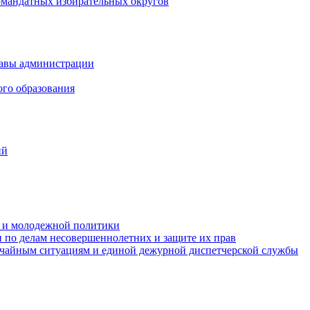
омандатных избирательных округов
лавы администрации
ого образования
ий
та и молодежной политики
 по делам несовершеннолетних и защите их прав
ычайным ситуациям и единой дежурной диспетчерской службы