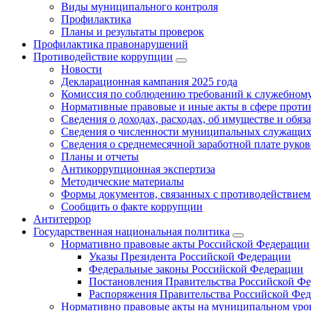
Виды муниципального контроля
Профилактика
Планы и результаты проверок
Профилактика правонарушений
Противодействие коррупции
Новости
Декларационная кампания 2025 года
Комиссия по соблюдению требований к служебному
Нормативные правовые и иные акты в сфере проти
Сведения о доходах, расходах, об имуществе и обяз
Сведения о численности муниципальных служащих и
Сведения о среднемесячной заработной плате рук
Планы и отчеты
Антикоррупционная экспертиза
Методические материалы
Формы документов, связанных с противодействием
Сообщить о факте коррупции
Антитеррор
Государственная национальная политика
Нормативно правовые акты Российской Федерации
Указы Президента Российской Федерации
Федеральные законы Российской Федерации
Постановления Правительства Российской Ф
Распоряжения Правительства Российской Фе
Нормативно правовые акты на муниципальном уров