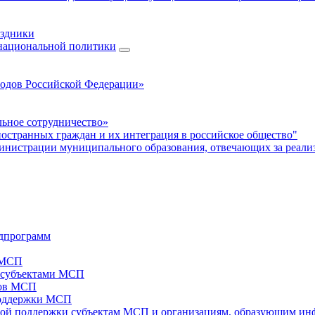
аздники
 национальной политики
родов Российской Федерации»
ьное сотрудничество»
ностранных граждан и их интеграция в российское общество"
нистрации муниципального образования, отвечающих за реали
дпрограмм
х МСП
х субъектами МСП
тов МСП
поддержки МСП
вой поддержки субъектам МСП и организациям, образующим ин