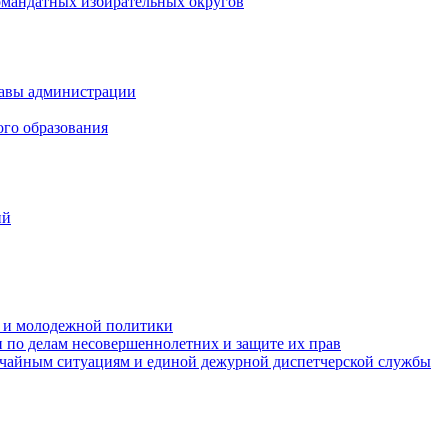
омандатных избирательных округов
лавы администрации
ого образования
ий
та и молодежной политики
 по делам несовершеннолетних и защите их прав
ычайным ситуациям и единой дежурной диспетчерской службы