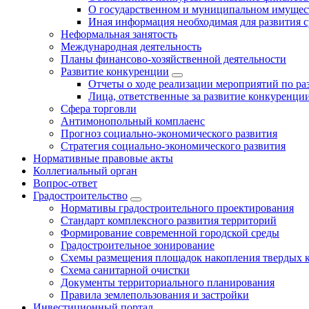
О государственном и муниципальном имущест
Иная информация необходимая для развития с
Неформальная занятость
Международная деятельность
Планы финансово-хозяйственной деятельности
Развитие конкуренции
Отчеты о ходе реализации мероприятий по р
Лица, ответственные за развитие конкуренци
Сфера торговли
Антимонопольный комплаенс
Прогноз социально-экономического развития
Стратегия социально-экономического развития
Нормативные правовые акты
Коллегиальный орган
Вопрос-ответ
Градостроительство
Нормативы градостроительного проектирования
Стандарт комплексного развития территорий
Формирование современной городской среды
Градостроительное зонирование
Схемы размещения площадок накопления твердых 
Схема санитарной очистки
Документы территориального планирования
Правила землепользования и застройки
Инвестиционный портал