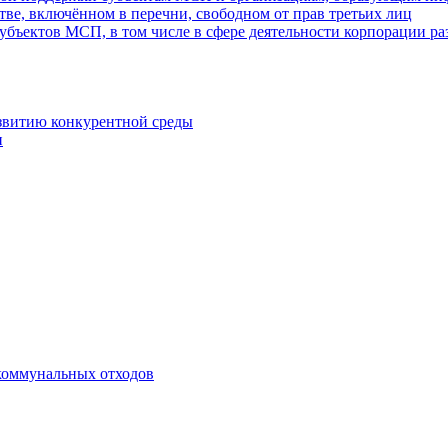
ве, включённом в перечни, свободном от прав третьих лиц
убъектов МСП, в том числе в сфере деятельности корпорации 
азвитию конкурентной среды
и
коммунальных отходов