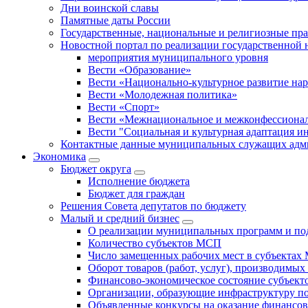
Дни воинской славы
Памятные даты России
Государственные, национальные и религиозные пр
Новостной портал по реализации государственной
мероприятия муниципального уровня
Вести «Образование»
Вести «Национально-культурное развитие на
Вести «Молодежная политика»
Вести «Спорт»
Вести «Межнациональное и межконфессионал
Вести "Социальная и культурная адаптация и
Контактные данные муниципальных служащих адми
Экономика
Бюджет округa
Исполнение бюджета
Бюджет для граждан
Решения Совета депутатов по бюджету
Малый и средний бизнес
О реализации муниципальных программ и по
Количество субъектов МСП
Число замещенных рабочих мест в субъекта
Оборот товаров (работ, услуг), производимы
Финансово-экономическое состояние субъек
Организации, образующие инфраструктуру 
Объявленные конкурсы на оказание финансо