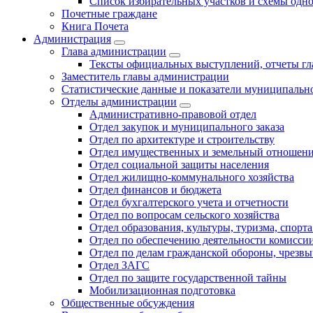
Список избирательных участков и схемы одн
Почетные граждане
Книга Почета
Администрация
Глава администрации
Тексты официальных выступлений, отчеты г
Заместитель главы администрации
Статистические данные и показатели муниципальн
Отделы администрации
Административно-правовой отдел
Отдел закупок и муниципального заказа
Отдел по архитектуре и строительству
Отдел имущественных и земельный отношен
Отдел социальной защиты населения
Отдел жилищно-коммунального хозяйства
Отдел финансов и бюджета
Отдел бухгалтерского учета и отчетности
Отдел по вопросам сельского хозяйства
Отдел образования, культуры, туризма, спор
Отдел по обеспечению деятельности комиссии
Отдел по делам гражданской обороны, чрезв
Отдел ЗАГС
Отдел по защите государственной тайны
Мобилизационная подготовка
Общественные обсуждения