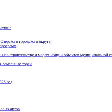
йствие
Озерского городского округа
программ
ия по строительству и модернизации объектов муниципальной с
, земельные торги
026 год
вовых актов