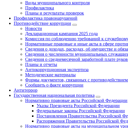
Виды муниципального контроля
Профилактика
Планы и результаты проверок
Профилактика правонарушений
Противодействие коррупции
Новости
Декларационная кампания 2025 года
Комиссия по соблюдению требований к служебному
Нормативные правовые и иные акты в сфере проти
Сведения о доходах, расходах, об имуществе и обяз
Сведения о численности муниципальных служащих и
Сведения о среднемесячной заработной плате рук
Планы и отчеты
Антикоррупционная экспертиза
Методические материалы
Формы документов, связанных с противодействием
Сообщить о факте коррупции
Антитеррор
Государственная национальная политика
Нормативно правовые акты Российской Федерации
Указы Президента Российской Федерации
Федеральные законы Российской Федерации
Постановления Правительства Российской Ф
Распоряжения Правительства Российской Фе
Нормативно правовые акты на муниципальном уров