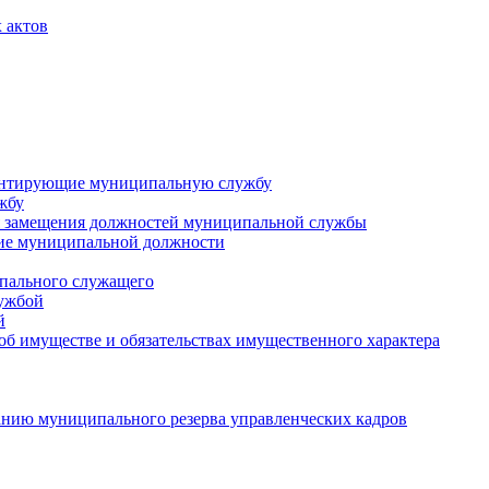
 актов
ментирующие муниципальную службу
жбу
 замещения должностей муниципальной службы
ние муниципальной должности
пального служащего
лужбой
й
 об имуществе и обязательствах имущественного характера
нию муниципального резерва управленческих кадров