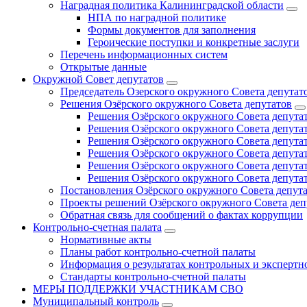
Наградная политика Калининградской области
НПА по наградной политике
Формы документов для заполнения
Героические поступки и конкретные заслуги
Перечень информационных систем
Открытые данные
Окружной Совет депутатов
Председатель Озерского окружного Совета депутат
Решения Озёрского окружного Совета депутатов
Решения Озёрского окружного Совета депутат
Решения Озёрского окружного Совета депутат
Решения Озёрского окружного Совета депутат
Решения Озёрского окружного Совета депутат
Решения Озёрского окружного Совета депутат
Решения Озёрского окружного Совета депутат
Постановления Озёрского окружного Совета депут
Проекты решений Озёрского окружного Совета деп
Обратная связь для сообщений о фактах коррупции
Контрольно-счетная палата
Нормативные акты
Планы работ контрольно-счетной палаты
Информация о результатах контрольных и экспертн
Стандарты контрольно-счетной палаты
МЕРЫ ПОДДЕРЖКИ УЧАСТНИКАМ СВО
Муниципальный контроль