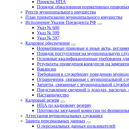
Проекты НПА
Порядок обжалования нормативных правовых
Реестр муниципального имущества
План приватизации муниципального имущества
Исполнение Указов Президента РФ
Указ № 600
Указ № 599
Указ № 597
Кадровое обеспечение
Нормативные правовые и иные акты, регла
Порядок поступления на муниципальную слу
Основные квалификационные требования для
Результаты проведения конкурсов на замеще
Вакансии
Требования к служебному поведению муници
Ограничения, связанные с муниципальной с
Запреты, связанные с муниципальной службо
Представление сведений о доходах, расходах,
Наставничество
Кадровый резерв
НПА по кадровому резерву
Протоколы заседаний комиссии по формирова
Аттестация муниципальных служащих
Защита персональных данных
О персональных данных пользователей