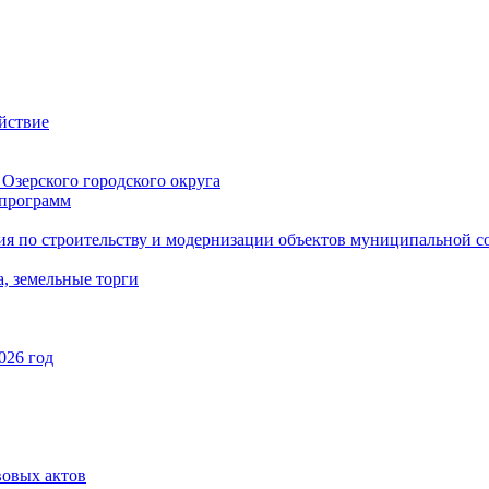
йствие
Озерского городского округа
программ
ия по строительству и модернизации объектов муниципальной с
, земельные торги
026 год
вовых актов