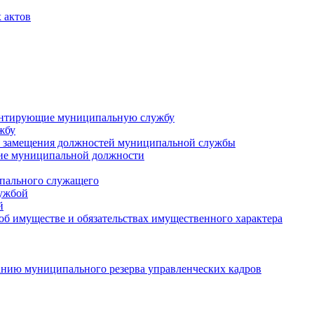
 актов
ментирующие муниципальную службу
жбу
 замещения должностей муниципальной службы
ние муниципальной должности
пального служащего
лужбой
й
 об имуществе и обязательствах имущественного характера
нию муниципального резерва управленческих кадров