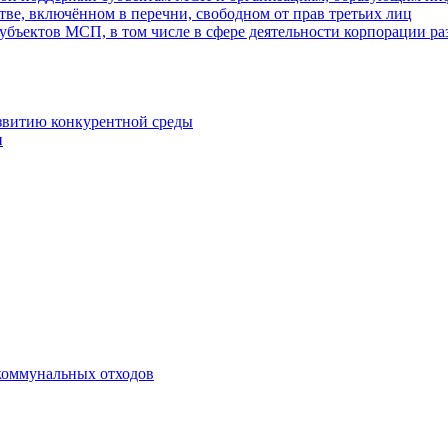
ве, включённом в перечни, свободном от прав третьих лиц
убъектов МСП, в том числе в сфере деятельности корпорации 
азвитию конкурентной среды
и
коммунальных отходов