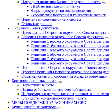
Наградная политика Калининградской области
НПА по наградной политике
Формы документов для заполнения
Героические поступки и конкретные заслуги
Перечень информационных систем
Открытые данные
Окружной Совет депутатов
Председатель Озерского окружного Совета депутат
Решения Озёрского окружного Совета депутатов
Решения Озёрского окружного Совета депутат
Решения Озёрского окружного Совета депутат
Решения Озёрского окружного Совета депутат
Решения Озёрского окружного Совета депутат
Решения Озёрского окружного Совета депутат
Решения Озёрского окружного Совета депутат
Постановления Озёрского окружного Совета депут
Проекты решений Озёрского окружного Совета деп
Обратная связь для сообщений о фактах коррупции
Контрольно-счетная палата
Нормативные акты
Планы работ контрольно-счетной палаты
Информация о результатах контрольных и экспертн
Стандарты контрольно-счетной палаты
МЕРЫ ПОДДЕРЖКИ УЧАСТНИКАМ СВО
Муниципальный контроль