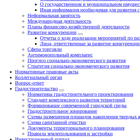
О государственном и муниципальном имущест
Иная информация необходимая для развития с
Неформальная занятость
Международная деятельность
Планы финансово-хозяйственной деятельности
Развитие конкуренции
Отчеты о ходе реализации мероприятий по р
Лица, ответственные за развитие конкуренци
Сфера торговли
Антимонопольный комплаенс
Прогноз социально-экономического развития
Стратегия социально-экономического развития
Нормативные правовые акты
Коллегиальный орган
Вопрос-ответ
Градостроительство
Нормативы градостроительного проектирования
Стандарт комплексного развития территорий
Формирование современной городской среды
Градостроительное зонирование
Схемы размещения площадок накопления твердых 
Схема санитарной очистки
Документы территориального планирования
Правила землепользования и застройки
Инвестиционный портал