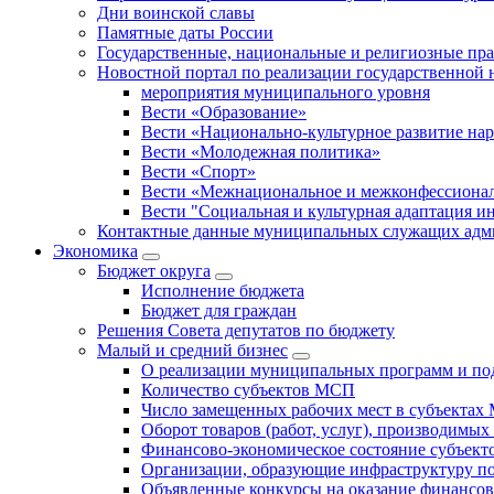
Дни воинской славы
Памятные даты России
Государственные, национальные и религиозные пр
Новостной портал по реализации государственной
мероприятия муниципального уровня
Вести «Образование»
Вести «Национально-культурное развитие на
Вести «Молодежная политика»
Вести «Спорт»
Вести «Межнациональное и межконфессионал
Вести "Социальная и культурная адаптация и
Контактные данные муниципальных служащих адми
Экономика
Бюджет округa
Исполнение бюджета
Бюджет для граждан
Решения Совета депутатов по бюджету
Малый и средний бизнес
О реализации муниципальных программ и по
Количество субъектов МСП
Число замещенных рабочих мест в субъекта
Оборот товаров (работ, услуг), производимы
Финансово-экономическое состояние субъек
Организации, образующие инфраструктуру 
Объявленные конкурсы на оказание финансо