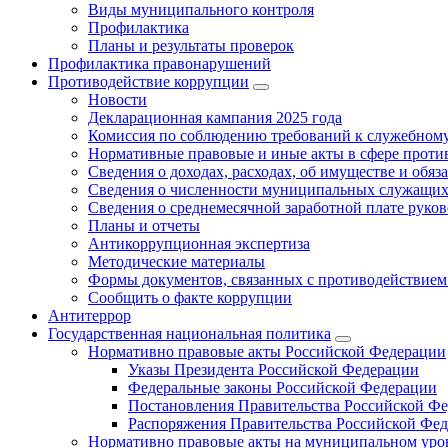
Виды муниципального контроля
Профилактика
Планы и результаты проверок
Профилактика правонарушений
Противодействие коррупции
Новости
Декларационная кампания 2025 года
Комиссия по соблюдению требований к служебному
Нормативные правовые и иные акты в сфере проти
Сведения о доходах, расходах, об имуществе и обяз
Сведения о численности муниципальных служащих и
Сведения о среднемесячной заработной плате рук
Планы и отчеты
Антикоррупционная экспертиза
Методические материалы
Формы документов, связанных с противодействием
Сообщить о факте коррупции
Антитеррор
Государственная национальная политика
Нормативно правовые акты Российской Федерации
Указы Президента Российской Федерации
Федеральные законы Российской Федерации
Постановления Правительства Российской Ф
Распоряжения Правительства Российской Фе
Нормативно правовые акты на муниципальном уров