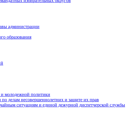
омандатных избирательных округов
лавы администрации
ого образования
ий
та и молодежной политики
 по делам несовершеннолетних и защите их прав
ычайным ситуациям и единой дежурной диспетчерской службы