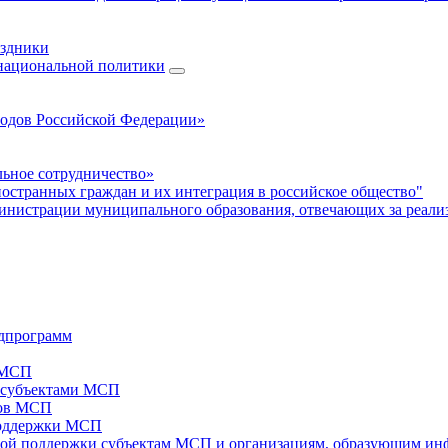
аздники
 национальной политики
родов Российской Федерации»
ьное сотрудничество»
ностранных граждан и их интеграция в российское общество"
нистрации муниципального образования, отвечающих за реали
дпрограмм
х МСП
х субъектами МСП
тов МСП
поддержки МСП
вой поддержки субъектам МСП и организациям, образующим ин