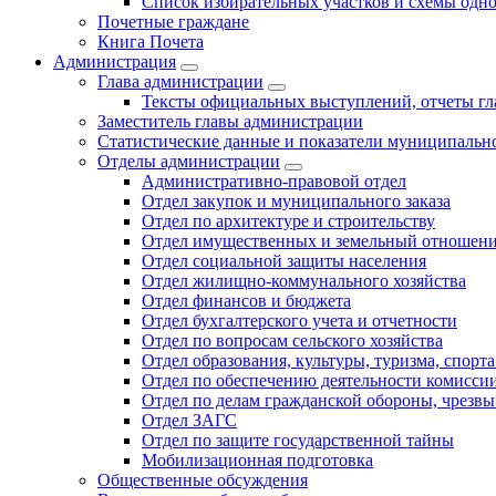
Список избирательных участков и схемы одн
Почетные граждане
Книга Почета
Администрация
Глава администрации
Тексты официальных выступлений, отчеты г
Заместитель главы администрации
Статистические данные и показатели муниципальн
Отделы администрации
Административно-правовой отдел
Отдел закупок и муниципального заказа
Отдел по архитектуре и строительству
Отдел имущественных и земельный отношен
Отдел социальной защиты населения
Отдел жилищно-коммунального хозяйства
Отдел финансов и бюджета
Отдел бухгалтерского учета и отчетности
Отдел по вопросам сельского хозяйства
Отдел образования, культуры, туризма, спор
Отдел по обеспечению деятельности комиссии
Отдел по делам гражданской обороны, чрезв
Отдел ЗАГС
Отдел по защите государственной тайны
Мобилизационная подготовка
Общественные обсуждения