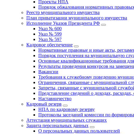
Проекты НПА
Порядок обжалования нормативных правовых
Реестр муниципального имущества
План приватизации муниципального имущества
Исполнение Указов Президента РФ
Указ № 600
Указ № 599
Указ № 597
Кадровое обеспечение
Нормативные правовые и иные акты, регла
Порядок поступления на муниципальную слу
Основные квалификационные требования для
Результаты проведения конкурсов на замеще
Вакансии
Требования к служебному поведению муници
Ограничения, связанные с муниципальной с
Запреты, связанные с муниципальной службо
Представление сведений о доходах, расходах,
Наставничество
Кадровый резерв
НПА по кадровому резерву
Протоколы заседаний комиссии по формирова
Аттестация муниципальных служащих
Защита персональных данных
О персональных данных пользователей